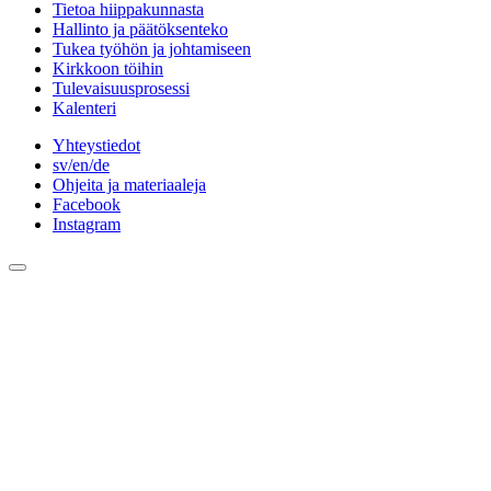
Tietoa hiippakunnasta
Hallinto ja päätöksenteko
Tukea työhön ja johtamiseen
Kirkkoon töihin
Tulevaisuusprosessi
Kalenteri
Yhteystiedot
sv/en/de
Ohjeita ja materiaaleja
Facebook
Instagram