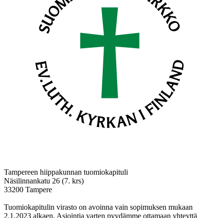
Tampereen hiippakunnan tuomiokapituli
Näsilinnankatu 26 (7. krs)
33200 Tampere
Tuomiokapitulin virasto on avoinna vain sopimuksen mukaan
2.1.2023 alkaen. Asiointia varten pyydämme ottamaan yhteyttä