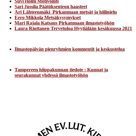
Suvi Holm Motivointi
Sari Jussila Päätöksenteon haasteet
Ari Lähteenmäki_Pirkanmaan metsät ja hiilinielu
Eero Mikkola Metsäkysymykset
Mari Rajala Katsaus Pirkanmaan ilmastotyöhön
Laura Riuttanen Tervetuloa Hyytiälään kesäkuussa 2021
Ilmastopäivän pienryhmien kommentit ja keskustelua
Tampereen hiippakunnan tiedote : Kunnat ja
seurakunnat yhdessä ilmastotyöhön