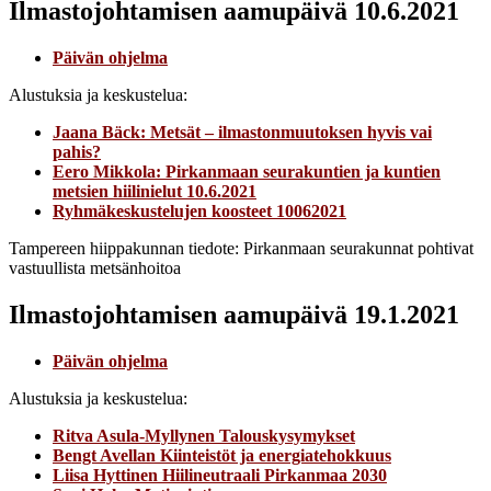
Ilmastojohtamisen aamupäivä 10.6.2021
Päivän ohjelma
Alustuksia ja keskustelua:
Jaana Bäck: Metsät – ilmastonmuutoksen hyvis vai
pahis?
Eero Mikkola: Pirkanmaan seurakuntien ja kuntien
metsien hiilinielut 10.6.2021
Ryhmäkeskustelujen koosteet 10062021
Tampereen hiippakunnan tiedote: Pirkanmaan seurakunnat pohtivat
vastuullista metsänhoitoa
Ilmastojohtamisen aamupäivä 19.1.2021
Päivän ohjelma
Alustuksia ja keskustelua:
Ritva Asula-Myllynen Talouskysymykset
Bengt Avellan Kiinteistöt ja energiatehokkuus
Liisa Hyttinen Hiilineutraali Pirkanmaa 2030