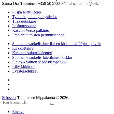
Sanna Ora-Tuominen +358 50 5733 745 tai sanna.ora@evl.fi.
Piispa Matti Repo
Työntekijöiden yhteystiedot
Tilaa uutiskirje
Laskutusosoite
Kasvun Verso-palkinto
Ilmoittautumisten peruutusehdot
Suomen evankelis-luterilaisen kirkon evl.fi/plus-palvelu
KirkkoRekry
Kirkon koulutuskalenteri
Suomen evankelis-luterilainen kirkko
Finlex - Valtion säädöstietopankki
Liity kirkkoon
Evästeasetukset
Selosteet
Tampereen hiippakunta © 2026
Etusivu