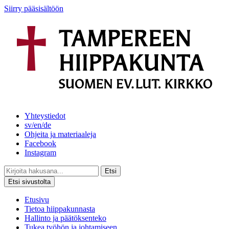
Siirry pääsisältöön
Yhteystiedot
sv/en/de
Ohjeita ja materiaaleja
Facebook
Instagram
Etsi
Etsi sivustolta
Etusivu
Tietoa hiippakunnasta
Hallinto ja päätöksenteko
Tukea työhön ja johtamiseen