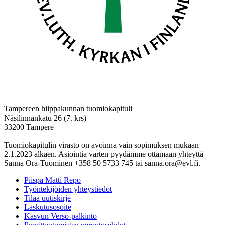
Tampereen hiippakunnan tuomiokapituli
Näsilinnankatu 26 (7. krs)
33200 Tampere
Tuomiokapitulin virasto on avoinna vain sopimuksen mukaan
2.1.2023 alkaen. Asiointia varten pyydämme ottamaan yhteyttä
Sanna Ora-Tuominen +358 50 5733 745 tai sanna.ora@evl.fi.
Piispa Matti Repo
Työntekijöiden yhteystiedot
Tilaa uutiskirje
Laskutusosoite
Kasvun Verso-palkinto