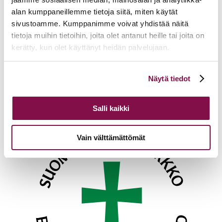
Toimittajaportaaliin kirjaudutaan
alan kumppaneillemme tietoja siitä, miten käytät
täällä
sivustoamme. Kumppanimme voivat yhdistää näitä
tietoja muihin tietoihin, joita olet antanut heille tai joita on
Ajankohtaista
kerätty, kun olet käyttänyt heidän palvelujaan.
17.06.2026
Pelastetaan Namibian alkukirkko – yhdessä! –
Namibian kirkon varainkeruukampanja
Voit muuttaa evästeasetuksiesi hyväksyntää sivuston
Näytä tiedot
15.06.2026
Hiippakunnan toimintakalenteri syksy 2026
alalaidassa olevasta
Evästeasetukset
linkistä.
11.06.2026
Tuomiokapitulin päätöksiä 10.6.2026
Lisää ajankohtaista
Salli kaikki
Vain välttämättömät