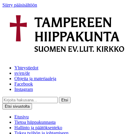
Siirry pääsisältöön
Yhteystiedot
sv/en/de
Ohjeita ja materiaaleja
Facebook
Instagram
Etsi
Etsi sivustolta
Etusivu
Tietoa hiippakunnasta
Hallinto ja päätöksenteko
Tukea työhön ja johtamiseen