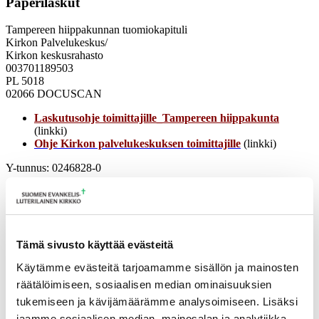
Paperilaskut
Tampereen hiippakunnan tuomiokapituli
Kirkon Palvelukeskus/
Kirkon keskusrahasto
003701189503
PL 5018
02066 DOCUSCAN
Laskutusohje toimittajille_Tampereen hiippakunta
(linkki)
Ohje Kirkon palvelukeskuksen toimittajille
(linkki)
Y-tunnus: 0246828-0
Toimittajaportaali
Toimittajaportaali on palvelu, jossa laskut tehdään ja toimitetaan
sähköisesti, jos laskun lähettäjän käytössä ei ole laskutusjärjestelmää.
Tämä sivusto käyttää evästeitä
Mikäli haluatte rekisteröityä portaalin käyttäjäksi, voitte ilmoittaa
Käytämme evästeitä tarjoamamme sisällön ja mainosten
tästä täyttämällä rekisteröitymislomakkeen
räätälöimiseen, sosiaalisen median ominaisuuksien
täällä
tukemiseen ja kävijämäärämme analysoimiseen. Lisäksi
jaamme sosiaalisen median, mainosalan ja analytiikka-