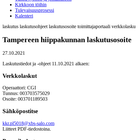
Kirkkoon töihin
Tulevaisuusprosessi
Kalenteri
laskutus
laskutusohjeet
laskutusosoite
toimittajaportaali
verkkolasku
Tampereen hiippakunnan laskutusosoite
27.10.2021
Laskutustiedot ja -ohjeet 11.10.2021 alkaen:
Verkkolaskut
Operaattori: CGI
Tunnus: 003703575029
Osoite: 003701189503
Sähköpostitse
kkr.pl5018@xbs-salo.com
Liitteet PDF-tiedostoina.