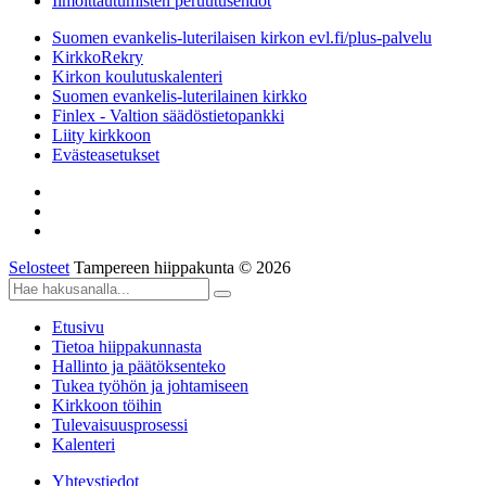
Ilmoittautumisten peruutusehdot
Suomen evankelis-luterilaisen kirkon evl.fi/plus-palvelu
KirkkoRekry
Kirkon koulutuskalenteri
Suomen evankelis-luterilainen kirkko
Finlex - Valtion säädöstietopankki
Liity kirkkoon
Evästeasetukset
Selosteet
Tampereen hiippakunta © 2026
Etusivu
Tietoa hiippakunnasta
Hallinto ja päätöksenteko
Tukea työhön ja johtamiseen
Kirkkoon töihin
Tulevaisuusprosessi
Kalenteri
Yhteystiedot