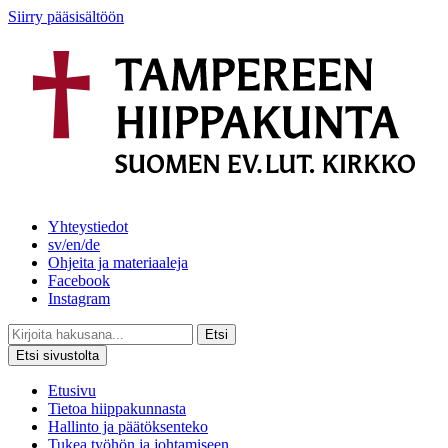
Siirry pääsisältöön
Yhteystiedot
sv/en/de
Ohjeita ja materiaaleja
Facebook
Instagram
Etsi
Etsi sivustolta
Etusivu
Tietoa hiippakunnasta
Hallinto ja päätöksenteko
Tukea työhön ja johtamiseen