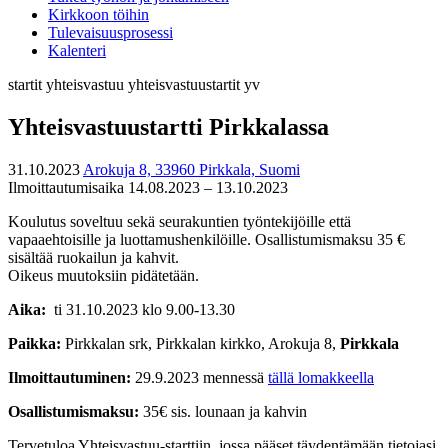
Kirkkoon töihin
Tulevaisuusprosessi
Kalenteri
startit
yhteisvastuu
yhteisvastuustartit
yv
Yhteisvastuustartti Pirkkalassa
31.10.2023
Arokuja 8, 33960 Pirkkala, Suomi
Ilmoittautumisaika 14.08.2023 – 13.10.2023
Koulutus soveltuu sekä seurakuntien työntekijöille että
vapaaehtoisille ja luottamushenkilöille. Osallistumismaksu 35 €
sisältää ruokailun ja kahvit.
Oikeus muutoksiin pidätetään.
Aika:
ti 31.10.2023 klo 9.00-13.30
Paikka:
Pirkkalan srk, Pirkkalan kirkko, Arokuja 8,
Pirkkala
Ilmoittautuminen:
29.9.2023 mennessä
tällä lomakkeella
Osallistumismaksu:
35€ sis. lounaan ja kahvin
Tervetuloa Yhteisvastuu-starttiin, jossa pääset täydentämään tietojasi