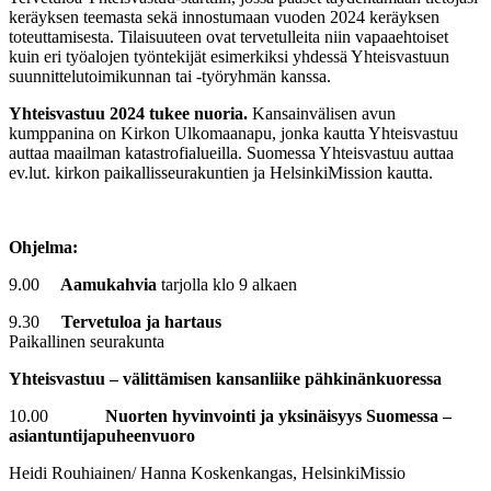
keräyksen teemasta sekä innostumaan vuoden 2024 keräyksen
toteuttamisesta. Tilaisuuteen ovat tervetulleita niin vapaaehtoiset
kuin eri työalojen työntekijät esimerkiksi yhdessä Yhteisvastuun
suunnittelutoimikunnan tai -työryhmän kanssa.
Yhteisvastuu 2024 tukee nuoria.
Kansainvälisen avun
kumppanina on Kirkon Ulkomaanapu, jonka kautta Yhteisvastuu
auttaa maailman katastrofialueilla. Suomessa Yhteisvastuu auttaa
ev.lut. kirkon paikallisseurakuntien ja HelsinkiMission kautta.
Ohjelma:
9.00
Aamukahvia
tarjolla klo 9 alkaen
9.30
Tervetuloa ja hartaus
Paikallinen seurakunta
Yhteisvastuu – välittämisen kansanliike pähkinänkuoressa
10.00
Nuorten hyvinvointi ja yksinäisyys Suomessa –
asiantuntijapuheenvuoro
Heidi Rouhiainen/ Hanna Koskenkangas, HelsinkiMissio