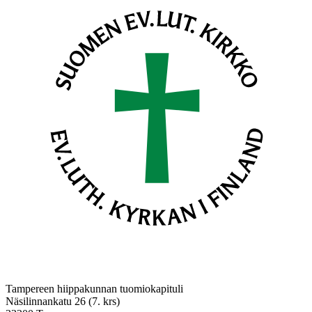
Tampereen hiippakunnan tuomiokapituli
Näsilinnankatu 26 (7. krs)