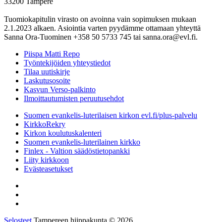
33200 Tampere
Tuomiokapitulin virasto on avoinna vain sopimuksen mukaan
2.1.2023 alkaen. Asiointia varten pyydämme ottamaan yhteyttä
Sanna Ora-Tuominen +358 50 5733 745 tai sanna.ora@evl.fi.
Piispa Matti Repo
Työntekijöiden yhteystiedot
Tilaa uutiskirje
Laskutusosoite
Kasvun Verso-palkinto
Ilmoittautumisten peruutusehdot
Suomen evankelis-luterilaisen kirkon evl.fi/plus-palvelu
KirkkoRekry
Kirkon koulutuskalenteri
Suomen evankelis-luterilainen kirkko
Finlex - Valtion säädöstietopankki
Liity kirkkoon
Evästeasetukset
Selosteet
Tampereen hiippakunta © 2026