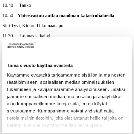
10.40 Tauko
10.50
Yhteisvastuu auttaa maailman katastrofialueilla
Sini Tyvi, Kirkon Ulkomaanapu
11.30 Lounas ja kahvi
12.30
Yhteisvastuu seurakunnassa – työskentely
Susanna Pirttiaho, Kirkkopalvelut
Tämä sivusto käyttää evästeitä
13.10
Paikallisseurakunnan Yhteisvastuun ilo ja
onnistuminen
Käytämme evästeitä tarjoamamme sisällön ja mainosten
13.20
Yhteenveto, palaute, loppusanat
räätälöimiseen, sosiaalisen median ominaisuuksien
tukemiseen ja kävijämäärämme analysoimiseen. Lisäksi
13.30
Tilaisuus päättyy
jaamme sosiaalisen median, mainosalan ja analytiikka-
alan kumppaneillemme tietoja siitä, miten käytät
sivustoamme. Kumppanimme voivat yhdistää näitä
Lisätietoja:
tietoja muihin tietoihin, joita olet antanut heille tai joita on
Yhteisvastuu-toimisto, yhteisvastuu@yhteisvastuu.fi
kerätty, kun olet käyttänyt heidän palvelujaan.
Tilaisuus järjestetään yhteistyössä STEP-opintokeskuksen kanssa.