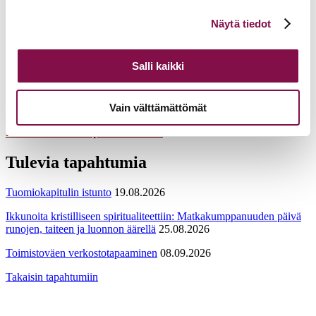
Voit muuttaa evästeasetuksiesi hyväksyntää sivuston
Tampereen hiippakunnassa on v.2023 kaksi Yhteisvastuu-starttia.
Näytä tiedot
alalaidassa olevasta
Evästeasetukset
linkistä.
Kirkkopalvelut toteuttaa
kaksi Yhteisvastuu-starttia
verkkotilaisuutena (3.11. ja 28.11.)
, jotka ovat tarjolla myös
Tampereen hpk:n osallistujille. Ohjelmat ja ilmoittautuminen
Salli kaikki
verkkostartteihin Yhteisvastuun
verkkosivuilla
. (salasana 2023)
Tulostettava ohjelma:
YV-startit. Tampereen hpk 30.-31.10.2023,
Vain välttämättömät
ohjelma
Ilmoittautumisten peruutusehdot
Tulevia tapahtumia
Tuomiokapitulin istunto
19.08.2026
Ikkunoita kristilliseen spiritualiteettiin: Matkakumppanuuden päivä
runojen, taiteen ja luonnon äärellä
25.08.2026
Toimistoväen verkostotapaaminen
08.09.2026
Takaisin tapahtumiin