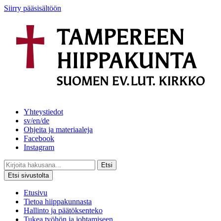
Siirry pääsisältöön
Yhteystiedot
sv/en/de
Ohjeita ja materiaaleja
Facebook
Instagram
Etsi
Etsi sivustolta
Etusivu
Tietoa hiippakunnasta
Hallinto ja päätöksenteko
Tukea työhön ja johtamiseen