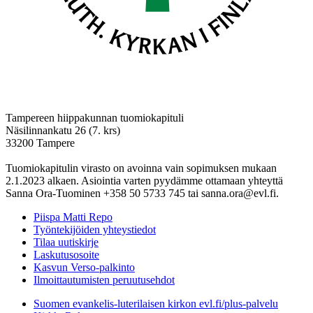
Tampereen hiippakunnan tuomiokapituli
Näsilinnankatu 26 (7. krs)
33200 Tampere
Tuomiokapitulin virasto on avoinna vain sopimuksen mukaan
2.1.2023 alkaen. Asiointia varten pyydämme ottamaan yhteyttä
Sanna Ora-Tuominen +358 50 5733 745 tai sanna.ora@evl.fi.
Piispa Matti Repo
Työntekijöiden yhteystiedot
Tilaa uutiskirje
Laskutusosoite
Kasvun Verso-palkinto
Ilmoittautumisten peruutusehdot
Suomen evankelis-luterilaisen kirkon evl.fi/plus-palvelu