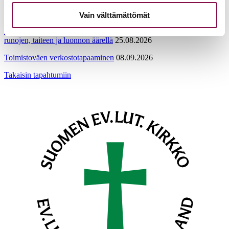
Tuomiokapitulin istunto
19.08.2026
Vain välttämättömät
Ikkunoita kristilliseen spiritualiteettiin: Matkakumppanuuden päivä
runojen, taiteen ja luonnon äärellä
25.08.2026
Toimistoväen verkostotapaaminen
08.09.2026
Takaisin tapahtumiin