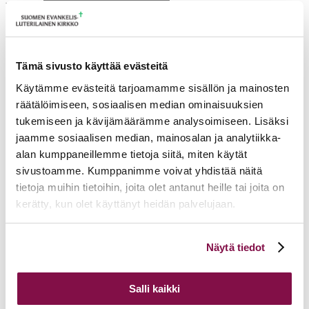
Etunimi
Sukunimi
Seurakunta
Työnimike
Sähköposti
Tämä sivusto käyttää evästeitä
Käytämme evästeitä tarjoamamme sisällön ja mainosten
Ruokavalio
räätälöimiseen, sosiaalisen median ominaisuuksien
Mikäli tapahtuma on maksullinen, kenelle lasku lähetetään?
tukemiseen ja kävijämäärämme analysoimiseen. Lisäksi
Seurakunta maksaa laskun
jaamme sosiaalisen median, mainosalan ja analytiikka-
Maksan laskun itse (lisää laskutusosoite)
alan kumppaneillemme tietoja siitä, miten käytät
Laskutusosoite
sivustoamme. Kumppanimme voivat yhdistää näitä
tietoja muihin tietoihin, joita olet antanut heille tai joita on
Lisätietoja
Hyväksyn
tietosuojaselosteen
ja tietojeni tallentamisen
kerätty, kun olet käyttänyt heidän palvelujaan.
Ilmoittaudu
Voit muuttaa evästeasetuksiesi hyväksyntää sivuston
Lomakkeella kerättyjen henkilötietojen käsittely perustuu EU:n yleiseen tietosuoja-
Näytä tiedot
asetukseen. Henkilötietoja käsitellään tapahtuman hallinnan yhteydessä viestinnän,
alalaidassa olevasta
Evästeasetukset
linkistä.
raportoinnin tai palautteen saamisen mahdollistamiseksi.
Tietosuojaseloste
löytyy
verkkosivun alatunnisteessa olevan linkin kautta.
Salli kaikki
Tulevia tapahtumia