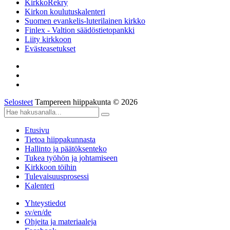
KirkkoRekry
Kirkon koulutuskalenteri
Suomen evankelis-luterilainen kirkko
Finlex - Valtion säädöstietopankki
Liity kirkkoon
Evästeasetukset
Selosteet
Tampereen hiippakunta © 2026
Etusivu
Tietoa hiippakunnasta
Hallinto ja päätöksenteko
Tukea työhön ja johtamiseen
Kirkkoon töihin
Tulevaisuusprosessi
Kalenteri
Yhteystiedot
sv/en/de
Ohjeita ja materiaaleja