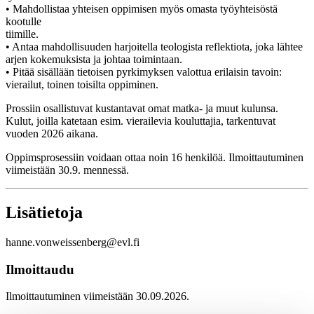
• Mahdollistaa yhteisen oppimisen myös omasta työyhteisöstä
kootulle
tiimille.
• Antaa mahdollisuuden harjoitella teologista reflektiota, joka lähtee
arjen kokemuksista ja johtaa toimintaan.
• Pitää sisällään tietoisen pyrkimyksen valottua erilaisin tavoin:
vierailut, toinen toisilta oppiminen.
Prossiin osallistuvat kustantavat omat matka- ja muut kulunsa.
Kulut, joilla katetaan esim. vierailevia kouluttajia, tarkentuvat
vuoden 2026 aikana.
Oppimsprosessiin voidaan ottaa noin 16 henkilöä. Ilmoittautuminen
viimeistään 30.9. mennessä.
Lisätietoja
hanne.vonweissenberg@evl.fi
Ilmoittaudu
Ilmoittautuminen viimeistään 30.09.2026.