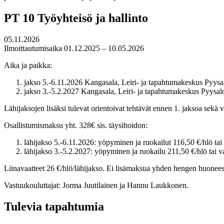
PT 10 Työyhteisö ja hallinto
05.11.2026
Ilmoittautumisaika 01.12.2025 – 10.05.2026
Aika ja paikka:
jakso 5.-6.11.2026 Kangasala, Leiri- ja tapahtumakeskus Pyysa
jakso 3.-5.2.2027 Kangasala, Leiri- ja tapahtumakeskus Pyysal
Lähijaksojen lisäksi tulevat orientoivat tehtävät ennen 1. jaksoa sekä v
Osallistumismaksu yht. 328€ sis. täysihoidon:
lähijakso 5.-6.11.2026: yöpyminen ja ruokailut 116,50 €/hlö tai 
lähijakso 3.-5.2.2027: yöpyminen ja ruokailu 211,50 €/hlö tai v
Liinavaatteet 26 €/hlö/lähijakso. Ei lisämaksua yhden hengen huonees
Vastuukouluttajat: Jorma Juutilainen ja Hannu Laukkonen.
Tulevia tapahtumia