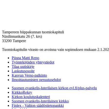
Tampereen hiippakunnan tuomiokapituli
Näsilinnankatu 26 (7. krs)
33200 Tampere
Tuomiokapitulin virasto on avoinna vain sopimuksen mukaan 2.1.202
Piispa Matti Repo
Työntekijöiden yhteystiedot
Tilaa uutiskirje
Laskutusosoite
Kasvun Verso-palkinto
Ilmoittautumisten peruutusehdot
Suomen evankelis-luterilaisen kirkon evl.fi/plus-palvelu
KirkkoRekry
Kirkon koulutuskalenteri
Suomen evankelis-luterilainen kirkko
Finlex - Valtion säädöstietopankki