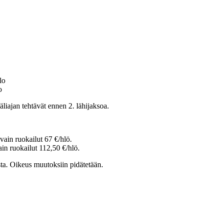
lo
o
äliajan tehtävät ennen 2. lähijaksoa.
vain ruokailut 67 €/hlö.
ain ruokailut 112,50 €/hlö.
ta. Oikeus muutoksiin pidätetään.