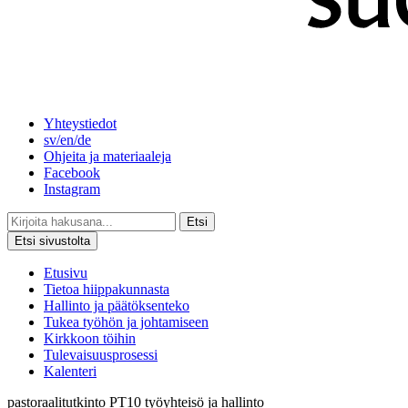
Yhteystiedot
sv/en/de
Ohjeita ja materiaaleja
Facebook
Instagram
Etsi
Etsi sivustolta
Etusivu
Tietoa hiippakunnasta
Hallinto ja päätöksenteko
Tukea työhön ja johtamiseen
Kirkkoon töihin
Tulevaisuusprosessi
Kalenteri
pastoraalitutkinto
PT10
työyhteisö ja hallinto