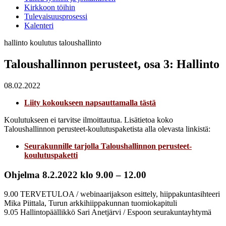
Kirkkoon töihin
Tulevaisuusprosessi
Kalenteri
hallinto
koulutus
taloushallinto
Taloushallinnon perusteet, osa 3: Hallinto
08.02.2022
Liity kokoukseen napsauttamalla tästä
Koulutukseen ei tarvitse ilmoittautua. Lisätietoa koko
Taloushallinnon perusteet-koulutuspaketista alla olevasta linkistä:
Seurakunnille tarjolla Taloushallinnon perusteet-
koulutuspaketti
Ohjelma 8.2.2022 klo 9.00 – 12.00
9.00 TERVETULOA / webinaarijakson esittely, hiippakuntasihteeri
Mika Piittala, Turun arkkihiippakunnan tuomiokapituli
9.05 Hallintopäällikkö Sari Anetjärvi / Espoon seurakuntayhtymä