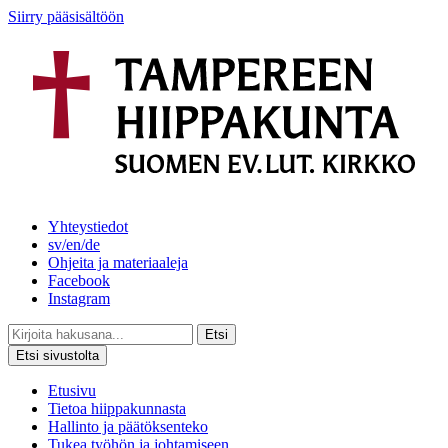
Siirry pääsisältöön
Yhteystiedot
sv/en/de
Ohjeita ja materiaaleja
Facebook
Instagram
Etsi
Etsi sivustolta
Etusivu
Tietoa hiippakunnasta
Hallinto ja päätöksenteko
Tukea työhön ja johtamiseen