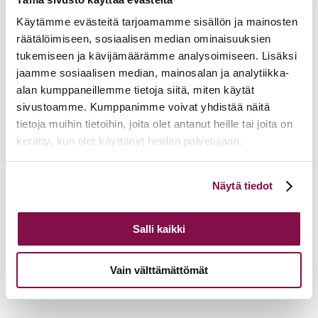
o. Seurakunnan nettisivut, LUKKARI. Tuotepäällikkö Reeta
Kujanpää / kirkon viestintä.
Käytämme evästeitä tarjoamamme sisällön ja mainosten
p. Kalenteri/ajanvarausjärjestelmä.
räätälöimiseen, sosiaalisen median ominaisuuksien
q. Alueelliset it-keskukset. Tietohallintopäällikkö Timo
Koskinen / Turun ja Kaarinan seurakuntayhtymä
tukemiseen ja kävijämäärämme analysoimiseen. Lisäksi
r. Mitä koulutuksia / mitä jatkokoulutuksia / mitä webinaareja.
jaamme sosiaalisen median, mainosalan ja analytiikka-
Hiippakuntasihteeri Mirkka Torppa
alan kumppaneillemme tietoja siitä, miten käytät
s. Strategiatyö seurakunnassa (Kirkon Ovet auki strategia).
Hiippakuntasihteeri Mirkka Torppa
sivustoamme. Kumppanimme voivat yhdistää näitä
tietoja muihin tietoihin, joita olet antanut heille tai joita on
11.50 Aika kysymyksille
11.55 Päivän päätös ja kiitos, Mika Piittala ja suunnittelutiimi
kerätty, kun olet käyttänyt heidän palvelujaan.
Tulevia tapahtumia
Voit muuttaa evästeasetuksiesi hyväksyntää sivuston
Näytä tiedot
alalaidassa olevasta
Evästeasetukset
linkistä.
Tuomiokapitulin istunto
19.08.2026
Ikkunoita kristilliseen spiritualiteettiin: Matkakumppanuuden päivä
Salli kaikki
runojen, taiteen ja luonnon äärellä
25.08.2026
Toimistoväen verkostotapaaminen
08.09.2026
Vain välttämättömät
Takaisin tapahtumiin