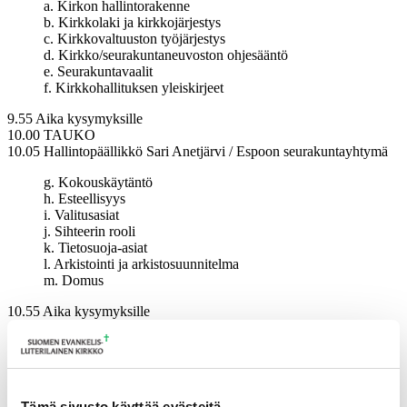
a. Kirkon hallintorakenne
b. Kirkkolaki ja kirkkojärjestys
c. Kirkkovaltuuston työjärjestys
d. Kirkko/seurakuntaneuvoston ohjesääntö
e. Seurakuntavaalit
f. Kirkkohallituksen yleiskirjeet
9.55 Aika kysymyksille
10.00 TAUKO
10.05 Hallintopäällikkö Sari Anetjärvi / Espoon seurakuntayhtymä
g. Kokouskäytäntö
h. Esteellisyys
i. Valitusasiat
j. Sihteerin rooli
k. Tietosuoja-asiat
l. Arkistointi ja arkistosuunnitelma
m. Domus
10.55 Aika kysymyksille
11.00 TAUKO
11.05 Hallintopäällikkö Sari Anetjärvi / Espoon seurakuntayhtymä
n. Aluekeskusrekistereiden toiminta. Hallintopäällikkö Sari
Anetjärvi / Espoon seurakuntayhtymä
Tämä sivusto käyttää evästeitä