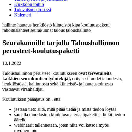
Kirkkoon töihin
Tulevaisuusprosessi
Kalenteri
hallinto
hautaus
henkilöstö
kiinteistöt
kipa
koulutuspaketti
rahoituslähteet
seurakunnat
talous
taloushallinto
Seurakunnille tarjolla Taloushallinnon
perusteet-koulutuspaketti
10.1.2022
Taloushallinnon perusteet -koulutukseen
ovat tervetulleita
kaikkien seurakuntien työntekijät,
erityisesti uudet taloudesta,
henkilöstöstä, hallinnosta sekä kiinteistö- ja hautaustoimesta
vastaavat viranhaltijat
.
Koulutuksen pääajatus on , että:
jaetaan tieto siitä, mitä pitää tietää ja mistä tiedon löytää
samalla muodostuu koulutusmateriaalipaketti ja linkit tiedon
äärelle
webinaarit tallennetaan, joten niitä voi katsoa myös
myöhemmin