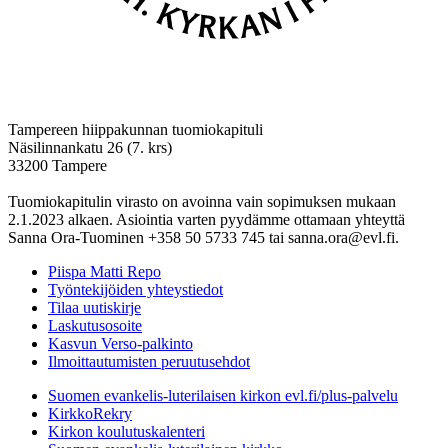
Tampereen hiippakunnan tuomiokapituli
Näsilinnankatu 26 (7. krs)
33200 Tampere
Tuomiokapitulin virasto on avoinna vain sopimuksen mukaan
2.1.2023 alkaen. Asiointia varten pyydämme ottamaan yhteyttä
Sanna Ora-Tuominen +358 50 5733 745 tai sanna.ora@evl.fi.
Piispa Matti Repo
Työntekijöiden yhteystiedot
Tilaa uutiskirje
Laskutusosoite
Kasvun Verso-palkinto
Ilmoittautumisten peruutusehdot
Suomen evankelis-luterilaisen kirkon evl.fi/plus-palvelu
KirkkoRekry
Kirkon koulutuskalenteri