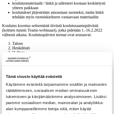
koulutusmateriaalit / linkit ja tallenteet kootaan keskitetysti
yhteen paikkaan
koulutukset järjestetään ainoastaan suomeksi, mutta linkit
tehdään myös ruotsinkieliseen vastaavaan materiaaliin
Koulutus koostuu seitsemästä tiiviistä koulutusaamupäivästä
(kolmen tunnin Teams-webinaari), jotka pidetään 1.-16.2.2022
välisenä aikana. Koulutuspäivien teemat ovat seuraavat:
Talous
Henkilöstö
Hallinto
Kiinteistöt
KIPA (Kirkon palvelukeskus)
Hautaus
Uudet rahoituslähteet
Tämä sivusto käyttää evästeitä
Koulutukseen ei tarvitse ilmoittautua. Kaikki koulutusosiot
liittymislinkkeineen löytyvät hiippakunnan kalenterista.
Käytämme evästeitä tarjoamamme sisällön ja mainosten
räätälöimiseen, sosiaalisen median ominaisuuksien
Lisätietoa alla olevasta linkistä:
tukemiseen ja kävijämäärämme analysoimiseen. Lisäksi
Taloushallinnon perusteet koulutuspaketti seurakunnille
jaamme sosiaalisen median, mainosalan ja analytiikka-
alan kumppaneillemme tietoja siitä, miten käytät
Ajankohtaista