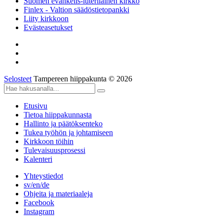
Suomen evankelis-luterilainen kirkko
Finlex - Valtion säädöstietopankki
Liity kirkkoon
Evästeasetukset
Selosteet
Tampereen hiippakunta © 2026
Etusivu
Tietoa hiippakunnasta
Hallinto ja päätöksenteko
Tukea työhön ja johtamiseen
Kirkkoon töihin
Tulevaisuusprosessi
Kalenteri
Yhteystiedot
sv/en/de
Ohjeita ja materiaaleja
Facebook
Instagram