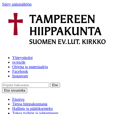
Siirry pääsisältöön
Yhteystiedot
sv/en/de
Ohjeita ja materiaaleja
Facebook
Instagram
Etsi
Etsi sivustolta
Etusivu
Tietoa hiippakunnasta
Hallinto ja päätöksenteko
Tukea työhön ja johtamiseen