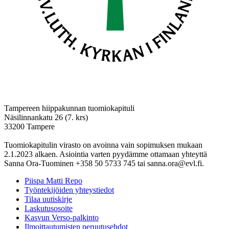
Tampereen hiippakunnan tuomiokapituli
Näsilinnankatu 26 (7. krs)
33200 Tampere
Tuomiokapitulin virasto on avoinna vain sopimuksen mukaan
2.1.2023 alkaen. Asiointia varten pyydämme ottamaan yhteyttä
Sanna Ora-Tuominen +358 50 5733 745 tai sanna.ora@evl.fi.
Piispa Matti Repo
Työntekijöiden yhteystiedot
Tilaa uutiskirje
Laskutusosoite
Kasvun Verso-palkinto
Ilmoittautumisten peruutusehdot