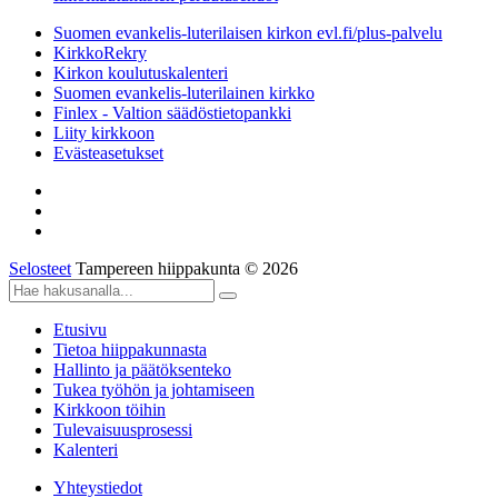
Suomen evankelis-luterilaisen kirkon evl.fi/plus-palvelu
KirkkoRekry
Kirkon koulutuskalenteri
Suomen evankelis-luterilainen kirkko
Finlex - Valtion säädöstietopankki
Liity kirkkoon
Evästeasetukset
Selosteet
Tampereen hiippakunta © 2026
Etusivu
Tietoa hiippakunnasta
Hallinto ja päätöksenteko
Tukea työhön ja johtamiseen
Kirkkoon töihin
Tulevaisuusprosessi
Kalenteri
Yhteystiedot