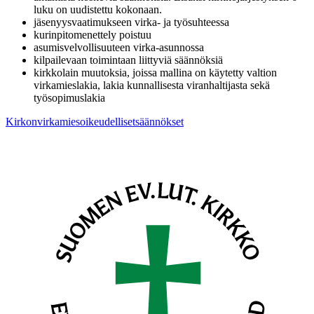
luku on uudistettu kokonaan.
jäsenyysvaatimukseen virka- ja työsuhteessa
kurinpitomenettely poistuu
asumisvelvollisuuteen virka-asunnossa
kilpailevaan toimintaan liittyviä säännöksiä
kirkkolain muutoksia, joissa mallina on käytetty valtion
virkamieslakia, lakia kunnallisesta viranhaltijasta sekä
työsopimuslakia
Kirkonvirkamiesoikeudellisetsäännökset