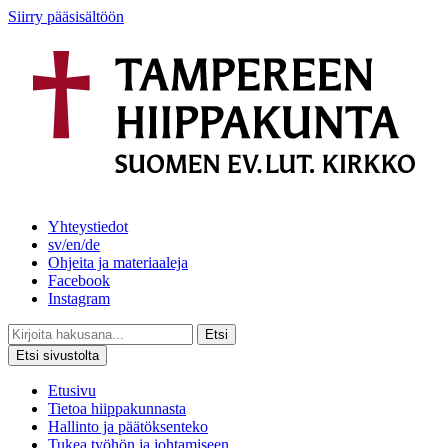
Siirry pääsisältöön
Yhteystiedot
sv/en/de
Ohjeita ja materiaaleja
Facebook
Instagram
Etsi
Etsi sivustolta
Etusivu
Tietoa hiippakunnasta
Hallinto ja päätöksenteko
Tukea työhön ja johtamiseen