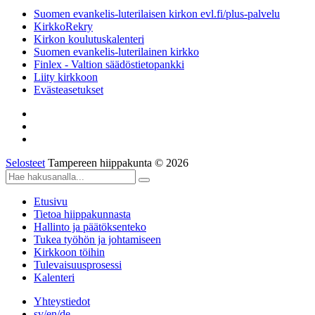
Suomen evankelis-luterilaisen kirkon evl.fi/plus-palvelu
KirkkoRekry
Kirkon koulutuskalenteri
Suomen evankelis-luterilainen kirkko
Finlex - Valtion säädöstietopankki
Liity kirkkoon
Evästeasetukset
Selosteet
Tampereen hiippakunta © 2026
Etusivu
Tietoa hiippakunnasta
Hallinto ja päätöksenteko
Tukea työhön ja johtamiseen
Kirkkoon töihin
Tulevaisuusprosessi
Kalenteri
Yhteystiedot
sv/en/de