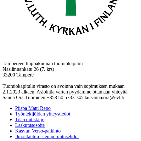
Tampereen hiippakunnan tuomiokapituli
Näsilinnankatu 26 (7. krs)
33200 Tampere
Tuomiokapitulin virasto on avoinna vain sopimuksen mukaan
2.1.2023 alkaen. Asiointia varten pyydämme ottamaan yhteyttä
Sanna Ora-Tuominen +358 50 5733 745 tai sanna.ora@evl.fi.
Piispa Matti Repo
Työntekijöiden yhteystiedot
Tilaa uutiskirje
Laskutusosoite
Kasvun Verso-palkinto
Ilmoittautumisten peruutusehdot