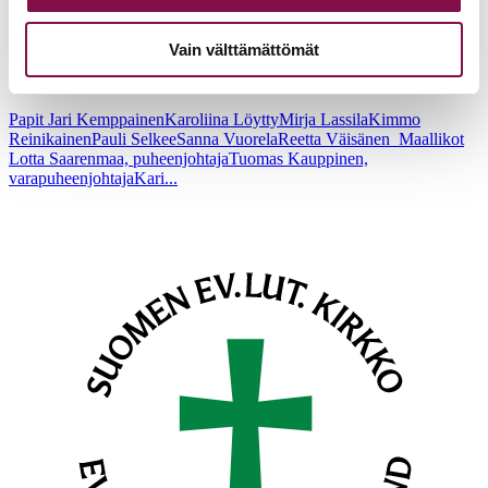
Tampereen hiippakunnan
hiippakuntavaltuuston jäsenet kaudella
Vain välttämättömät
1.5.2024-30.4.2028:
Papit Jari KemppainenKaroliina LöyttyMirja LassilaKimmo
ReinikainenPauli SelkeeSanna VuorelaReetta Väisänen Maallikot
Lotta Saarenmaa, puheenjohtajaTuomas Kauppinen,
varapuheenjohtajaKari...