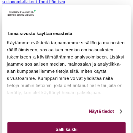
sosionomi-diakoni Tomi Pöntisen
ordinaatiovalmennukseen.Tuomiokapitulin...
Kirkolliskokous- ja
hiippakuntavaltuustovaalien 2024
Tämä sivusto käyttää evästeitä
vahvistettu tulos Tampereen
hiippakunnassa
Käytämme evästeitä tarjoamamme sisällön ja mainosten
räätälöimiseen, sosiaalisen median ominaisuuksien
Tampereen hiippakunnan vaalilautakunta vahvisti 19.2.
tukemiseen ja kävijämäärämme analysoimiseen. Lisäksi
kokouksessaan 13.2.2024 pidettyjen kirkolliskokous- ja
jaamme sosiaalisen median, mainosalan ja analytiikka-
hiippakuntavaltuustovaalien tulokset. Hiippakuntavaltuuston
alan kumppaneillemme tietoja siitä, miten käytät
pappisjäsenten vaalissa...
sivustoamme. Kumppanimme voivat yhdistää näitä
Kirkolliskokous- ja
tietoja muihin tietoihin, joita olet antanut heille tai joita on
hiippakuntavaltuustovaalien vahvistettu
kerätty, kun olet käyttänyt heidän palvelujaan.
tulos Tampereen hiippakunnassa 2024
Voit muuttaa evästeasetuksiesi hyväksyntää sivuston
Näytä tiedot
Vaalilautakunnan pöytäkirja 19.2.2024, laitettu nähtäville 23.2.2024:
alalaidassa olevasta
Evästeasetukset
linkistä.
240219 Vaalilautakunnan kokous_pöytäkirja Tampereen
hiippakunnan vaalilautakunta vahvisti 19.2. kokouksessaan...
Salli kaikki