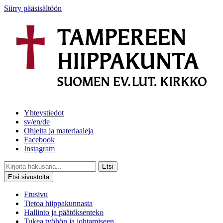
Siirry pääsisältöön
Yhteystiedot
sv/en/de
Ohjeita ja materiaaleja
Facebook
Instagram
Etsi
Etsi sivustolta
Etusivu
Tietoa hiippakunnasta
Hallinto ja päätöksenteko
Tukea työhön ja johtamiseen