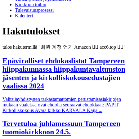
Kirkkoon töihin
Tulevaisuusprosessi
Kalenteri
Hakutulokset
tulos hakutermillä "회원 계정 얻기 Amazon 👉🏼 acc6.top 👈🏼"
Epäviralliset ehdokaslistat Tampereen
hiippakunnassa hiippakuntavaltuuston
jäsenten ja kirkolliskokousedustajien
vaalissa 2024
Valitsijayhdistysten tarkastamattomien perustamisasiakirjojen
mukaan vaaleissa ovat ehdolla seuraavat ehdokkaat: PAPIT
Kirkolliskokous Avara kirkko KARVALA Kaija ...
Tervetuloa juhlamessuun Tampereen
tuomiokirkkoon 24.5.