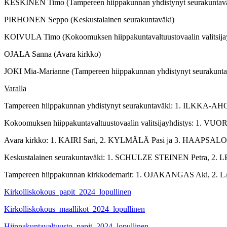
KESKINEN Timo (Tampereen hiippakunnan yhdistynyt seurakuntav
PIRHONEN Seppo (Keskustalainen seurakuntaväki)
KOIVULA Timo (Kokoomuksen hiippakuntavaltuustovaalin valitsijay
OJALA Sanna (Avara kirkko)
JOKI Mia-Marianne (Tampereen hiippakunnan yhdistynyt seurakunta
Varalla
Tampereen hiippakunnan yhdistynyt seurakuntaväki: 1. ILKKA
Kokoomuksen hiippakuntavaltuustovaalin valitsijayhdistys: 1. V
Avara kirkko: 1. KAIRI Sari, 2. KYLMÄLÄ Pasi ja 3. HAAPSALO 
Keskustalainen seurakuntaväki: 1. SCHULZE STEINEN Petra, 2. 
Tampereen hiippakunnan kirkkodemarit: 1. OJAKANGAS Aki, 2. L
Kirkolliskokous_papit_2024_lopullinen
Kirkolliskokous_maallikot_2024_lopullinen
Hiippakuntavaltuusto_papit_2024_lopullinen