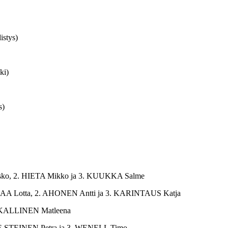
istys)
ki)
s)
 Asko, 2. HIETA Mikko ja 3. KUUKKA Salme
ENMAA Lotta, 2. AHONEN Antti ja 3. KARINTAUS Katja
 KALLINEN Matleena
ZE STEINEN Petra ja 3. WENELL Timo