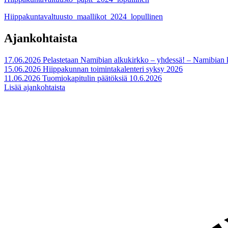
Hiippakuntavaltuusto_maallikot_2024_lopullinen
Ajankohtaista
17.06.2026
Pelastetaan Namibian alkukirkko – yhdessä! – Namibian
15.06.2026
Hiippakunnan toimintakalenteri syksy 2026
11.06.2026
Tuomiokapitulin päätöksiä 10.6.2026
Lisää ajankohtaista