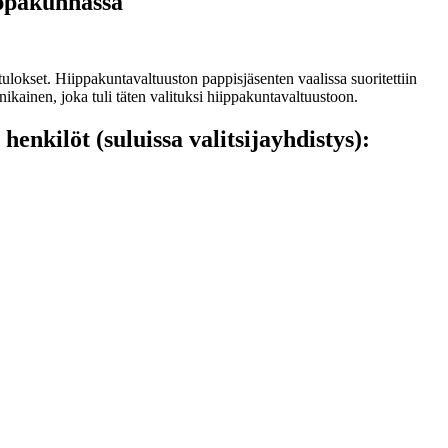
ippakunnassa
lokset. Hiippakuntavaltuuston pappisjäsenten vaalissa suoritettiin
ainen, joka tuli täten valituksi hiippakuntavaltuustoon.
nkilöt (suluissa valitsijayhdistys):