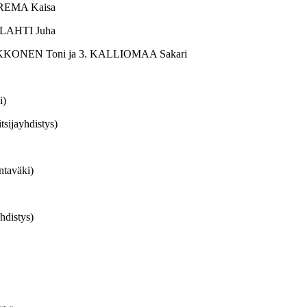
AREMA Kaisa
VULAHTI Juha
KOKKONEN Toni ja 3. KALLIOMAA Sakari
i)
ijayhdistys)
taväki)
hdistys)