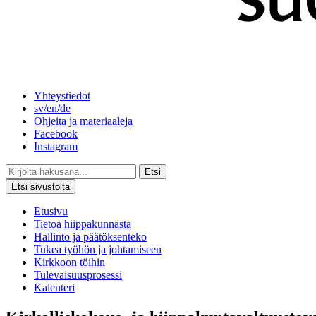
Yhteystiedot
sv/en/de
Ohjeita ja materiaaleja
Facebook
Instagram
Etsi
Etsi sivustolta
Etusivu
Tietoa hiippakunnasta
Hallinto ja päätöksenteko
Tukea työhön ja johtamiseen
Kirkkoon töihin
Tulevaisuusprosessi
Kalenteri