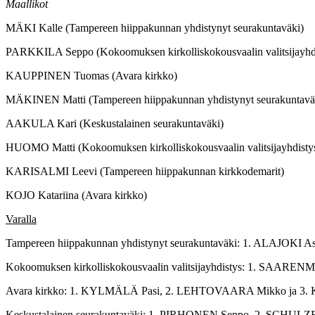
Maallikot
MÄKI Kalle (Tampereen hiippakunnan yhdistynyt seurakuntaväki)
PARKKILA Seppo (Kokoomuksen kirkolliskokousvaalin valitsijayhd
KAUPPINEN Tuomas (Avara kirkko)
MÄKINEN Matti (Tampereen hiippakunnan yhdistynyt seurakuntavä
AAKULA Kari (Keskustalainen seurakuntaväki)
HUOMO Matti (Kokoomuksen kirkolliskokousvaalin valitsijayhdisty
KARISALMI Leevi (Tampereen hiippakunnan kirkkodemarit)
KOJO Katariina (Avara kirkko)
Varalla
Tampereen hiippakunnan yhdistynyt seurakuntaväki: 1. ALAJOKI
Kokoomuksen kirkolliskokousvaalin valitsijayhdistys: 1. SAAR
Avara kirkko: 1. KYLMÄLÄ Pasi, 2. LEHTOVAARA Mikko ja 3.
Keskustalainen seurakuntaväki: 1. PIRHONEN Seppo, 2. SCHUL