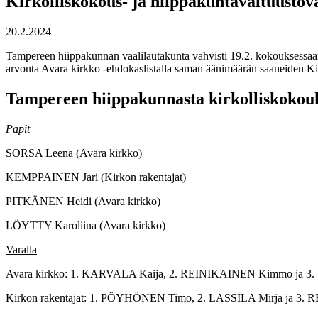
Kirkolliskokous- ja hiippakuntavaltuustov
20.2.2024
Tampereen hiippakunnan vaalilautakunta vahvisti 19.2. kokouksessaan 1
arvonta Avara kirkko -ehdokaslistalla saman äänimäärän saaneiden Kim
Tampereen hiippakunnasta kirkolliskokoukse
Papit
SORSA Leena (Avara kirkko)
KEMPPAINEN Jari (Kirkon rakentajat)
PITKÄNEN Heidi (Avara kirkko)
LÖYTTY Karoliina (Avara kirkko)
Varalla
Avara kirkko: 1. KARVALA Kaija, 2. REINIKAINEN Kimmo ja 
Kirkon rakentajat: 1. PÖYHÖNEN Timo, 2. LASSILA Mirja ja 3. 