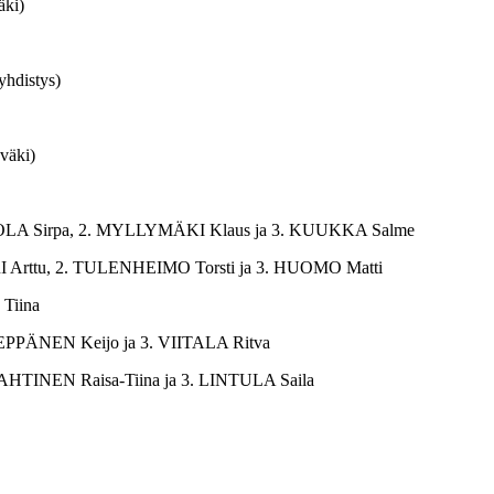
äki)
hdistys)
väki)
-AHOLA Sirpa, 2. MYLLYMÄKI Klaus ja 3. KUUKKA Salme
UORI Arttu, 2. TULENHEIMO Torsti ja 3. HUOMO Matti
Tiina
LEPPÄNEN Keijo ja 3. VIITALA Ritva
AHTINEN Raisa-Tiina ja 3. LINTULA Saila