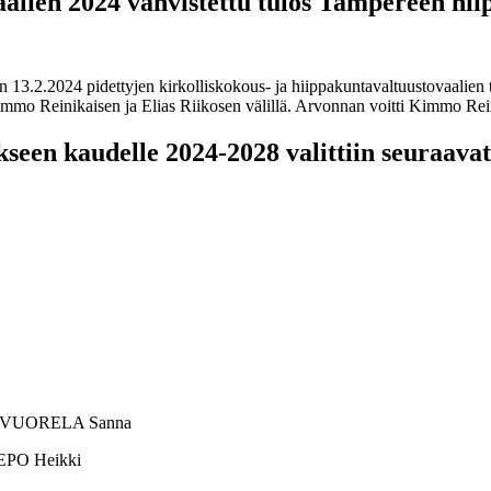
aalien 2024 vahvistettu tulos Tampereen hi
3.2.2024 pidettyjen kirkolliskokous- ja hiippakuntavaltuustovaalien tu
mo Reinikaisen ja Elias Riikosen välillä. Arvonnan voitti Kimmo Reinik
en kaudelle 2024-2028 valittiin seuraavat he
3. VUORELA Sanna
REPO Heikki