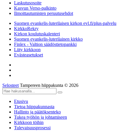
Laskutusosoite
Kasvun Verso-palkinto
Ilmoittautumisten peruutusehdot
Suomen evankelis-luterilaisen kirkon evl.fi/plus-palvelu
KirkkoRekry
Kirkon koulutuskalenteri
Suomen evankelis-luterilainen kirkko
Finlex - Valtion säädöstietopankki
Liity kirkkoon
Evästeasetukset
Selosteet
Tampereen hiippakunta © 2026
Etusivu
Tietoa hiippakunnasta
Hallinto ja päätöksenteko
Tukea työhön ja johtamiseen
Kirkkoon töihin
Tulevaisuusprosessi