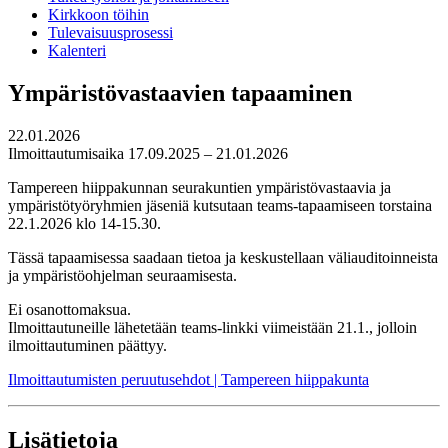
Kirkkoon töihin
Tulevaisuusprosessi
Kalenteri
Ympäristövastaavien tapaaminen
22.01.2026
Ilmoittautumisaika 17.09.2025 – 21.01.2026
Tampereen hiippakunnan seurakuntien ympäristövastaavia ja
ympäristötyöryhmien jäseniä kutsutaan teams-tapaamiseen torstaina
22.1.2026 klo 14-15.30.
Tässä tapaamisessa saadaan tietoa ja keskustellaan väliauditoinneista
ja ympäristöohjelman seuraamisesta.
Ei osanottomaksua.
Ilmoittautuneille lähetetään teams-linkki viimeistään 21.1., jolloin
ilmoittautuminen päättyy.
Ilmoittautumisten peruutusehdot | Tampereen hiippakunta
Lisätietoja