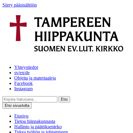
Siirry pääsisältöön
Yhteystiedot
sv/en/de
Ohjeita ja materiaaleja
Facebook
Instagram
Etsi
Etsi sivustolta
Etusivu
Tietoa hiippakunnasta
Hallinto ja päätöksenteko
Tukea työhön ja johtamiseen