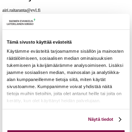
airi.raitaranta@evl.fi
Tulevia tapahtumia
Tuomiokapitulin istunto
19.08.2026
Tämä sivusto käyttää evästeitä
Ikkunoita kristilliseen spiritualiteettiin: Matkakumppanuuden päivä
runojen, taiteen ja luonnon äärellä
25.08.2026
Käytämme evästeitä tarjoamamme sisällön ja mainosten
räätälöimiseen, sosiaalisen median ominaisuuksien
Toimistoväen verkostotapaaminen
08.09.2026
tukemiseen ja kävijämäärämme analysoimiseen. Lisäksi
Takaisin tapahtumiin
jaamme sosiaalisen median, mainosalan ja analytiikka-
alan kumppaneillemme tietoja siitä, miten käytät
sivustoamme. Kumppanimme voivat yhdistää näitä
tietoja muihin tietoihin, joita olet antanut heille tai joita on
kerätty, kun olet käyttänyt heidän palvelujaan.
Voit muuttaa evästeasetuksiesi hyväksyntää sivuston
Näytä tiedot
alalaidassa olevasta
Evästeasetukset
linkistä.