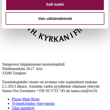
Salli kaikki
Vain välttämättömät
Tampereen hiippakunnan tuomiokapituli
Näsilinnankatu 26 (7. krs)
33200 Tampere
Tuomiokapitulin virasto on avoinna vain sopimuksen mukaan
2.1.2023 alkaen. Asiointia varten pyydämme ottamaan yhteyttä
Sanna Ora-Tuominen +358 50 5733 745 tai sanna.ora@evl.fi.
Piispa Matti Repo
Työntekijöiden yhteystiedot
Tilaa uutiskirje