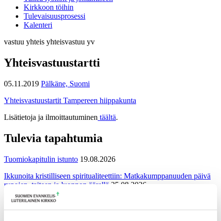
Kirkkoon töihin
Tulevaisuusprosessi
Kalenteri
vastuu
yhteis
yhteisvastuu
yv
Yhteisvastuustartti
05.11.2019
Pälkäne, Suomi
Yhteisvastuustartit Tampereen hiippakunta
Lisätietoja ja ilmoittautuminen
täältä
.
Tulevia tapahtumia
Tuomiokapitulin istunto
19.08.2026
Ikkunoita kristilliseen spiritualiteettiin: Matkakumppanuuden päivä
runojen, taiteen ja luonnon äärellä
25.08.2026
Toimistoväen verkostotapaaminen
08.09.2026
Takaisin tapahtumiin