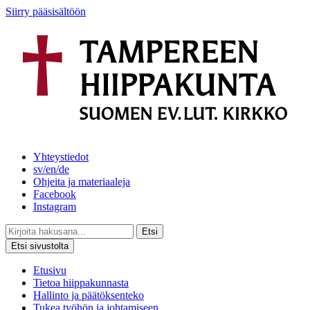
Siirry pääsisältöön
Yhteystiedot
sv/en/de
Ohjeita ja materiaaleja
Facebook
Instagram
Etsi
Etsi sivustolta
Etusivu
Tietoa hiippakunnasta
Hallinto ja päätöksenteko
Tukea työhön ja johtamiseen