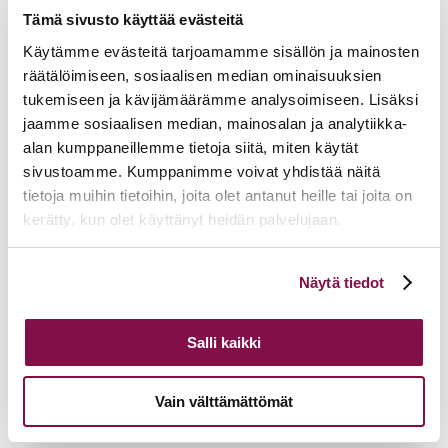
Tämä sivusto käyttää evästeitä
Käytämme evästeitä tarjoamamme sisällön ja mainosten
räätälöimiseen, sosiaalisen median ominaisuuksien
tukemiseen ja kävijämäärämme analysoimiseen. Lisäksi
jaamme sosiaalisen median, mainosalan ja analytiikka-
alan kumppaneillemme tietoja siitä, miten käytät
sivustoamme. Kumppanimme voivat yhdistää näitä
tietoja muihin tietoihin, joita olet antanut heille tai joita on
kerätty, kun olet käyttänyt heidän palvelujaan.
Voit muuttaa evästeasetuksiesi hyväksyntää sivuston
Näytä tiedot
alalaidassa olevasta
Evästeasetukset
linkistä.
Salli kaikki
Vain välttämättömät