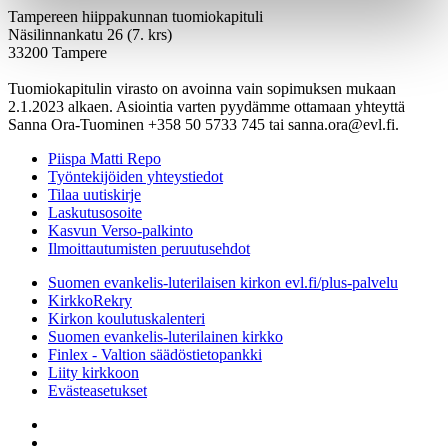
Tampereen hiippakunnan tuomiokapituli
Näsilinnankatu 26 (7. krs)
33200 Tampere
Tuomiokapitulin virasto on avoinna vain sopimuksen mukaan
2.1.2023 alkaen. Asiointia varten pyydämme ottamaan yhteyttä
Sanna Ora-Tuominen +358 50 5733 745 tai sanna.ora@evl.fi.
Piispa Matti Repo
Työntekijöiden yhteystiedot
Tilaa uutiskirje
Laskutusosoite
Kasvun Verso-palkinto
Ilmoittautumisten peruutusehdot
Suomen evankelis-luterilaisen kirkon evl.fi/plus-palvelu
KirkkoRekry
Kirkon koulutuskalenteri
Suomen evankelis-luterilainen kirkko
Finlex - Valtion säädöstietopankki
Liity kirkkoon
Evästeasetukset