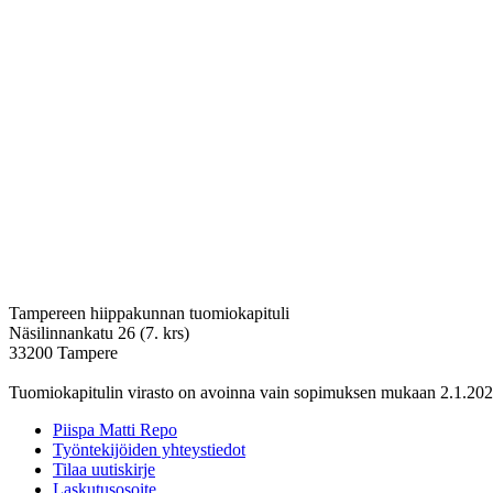
Tampereen hiippakunnan tuomiokapituli
Näsilinnankatu 26 (7. krs)
33200 Tampere
Tuomiokapitulin virasto on avoinna vain sopimuksen mukaan 2.1.202
Piispa Matti Repo
Työntekijöiden yhteystiedot
Tilaa uutiskirje
Laskutusosoite