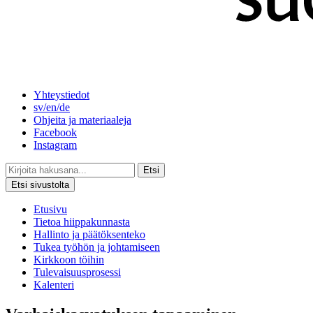
Yhteystiedot
sv/en/de
Ohjeita ja materiaaleja
Facebook
Instagram
Etsi
Etsi sivustolta
Etusivu
Tietoa hiippakunnasta
Hallinto ja päätöksenteko
Tukea työhön ja johtamiseen
Kirkkoon töihin
Tulevaisuusprosessi
Kalenteri