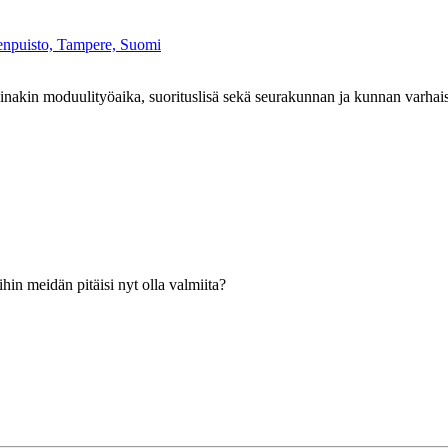
enpuisto, Tampere, Suomi
inakin moduulityöaika, suorituslisä sekä seurakunnan ja kunnan varhai
hin meidän pitäisi nyt olla valmiita?