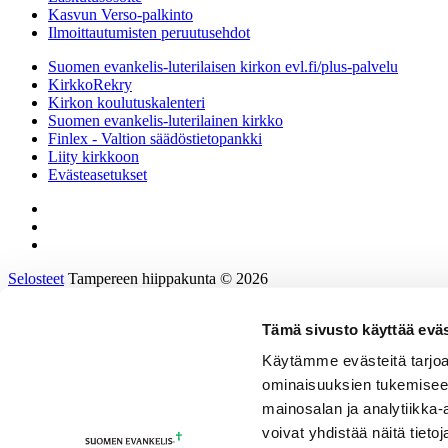
Kasvun Verso-palkinto
Ilmoittautumisten peruutusehdot
Suomen evankelis-luterilaisen kirkon evl.fi/plus-palvelu
KirkkoRekry
Kirkon koulutuskalenteri
Suomen evankelis-luterilainen kirkko
Finlex - Valtion säädöstietopankki
Liity kirkkoon
Evästeasetukset
Selosteet
Tampereen hiippakunta © 2026
Tämä sivusto käyttää eväs
Etusivu
Tietoa hiippakunnasta
Käytämme evästeitä tarjoa
Hallinto ja päätöksenteko
ominaisuuksien tukemisee
Tukea työhön ja johtamiseen
Kirkkoon töihin
mainosalan ja analytiikka
Tulevaisuusprosessi
voivat yhdistää näitä tietoja
Kalenteri