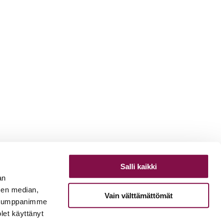
Salli kaikki
an
sen median,
Vain välttämättömät
. Kumppanimme
olet käyttänyt