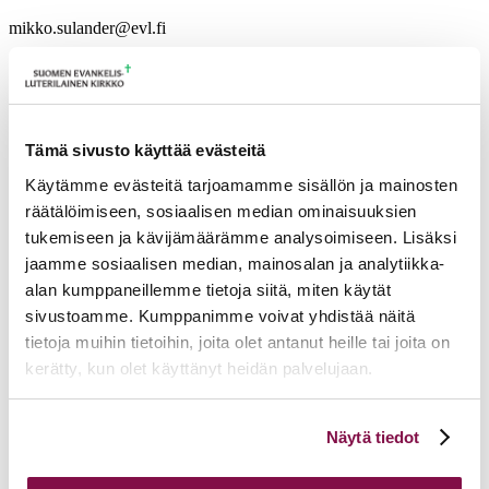
mikko.sulander@evl.fi
Tulevia tapahtumia
Tuomiokapitulin istunto
19.08.2026
Tämä sivusto käyttää evästeitä
Ikkunoita kristilliseen spiritualiteettiin: Matkakumppanuuden päivä
runojen, taiteen ja luonnon äärellä
25.08.2026
Käytämme evästeitä tarjoamamme sisällön ja mainosten
räätälöimiseen, sosiaalisen median ominaisuuksien
Toimistoväen verkostotapaaminen
08.09.2026
tukemiseen ja kävijämäärämme analysoimiseen. Lisäksi
Takaisin tapahtumiin
jaamme sosiaalisen median, mainosalan ja analytiikka-
alan kumppaneillemme tietoja siitä, miten käytät
sivustoamme. Kumppanimme voivat yhdistää näitä
tietoja muihin tietoihin, joita olet antanut heille tai joita on
kerätty, kun olet käyttänyt heidän palvelujaan.
Voit muuttaa evästeasetuksiesi hyväksyntää sivuston
Näytä tiedot
alalaidassa olevasta
Evästeasetukset
linkistä.