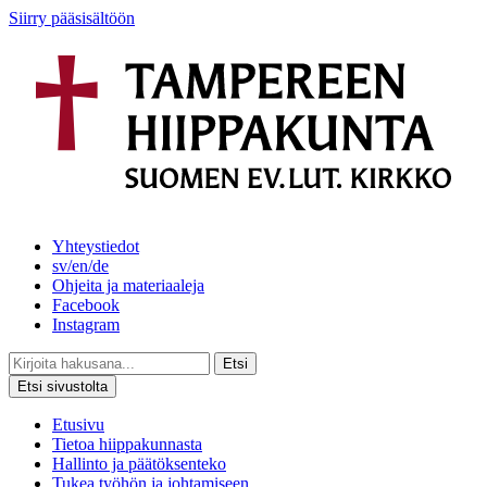
Siirry pääsisältöön
Yhteystiedot
sv/en/de
Ohjeita ja materiaaleja
Facebook
Instagram
Etsi
Etsi sivustolta
Etusivu
Tietoa hiippakunnasta
Hallinto ja päätöksenteko
Tukea työhön ja johtamiseen