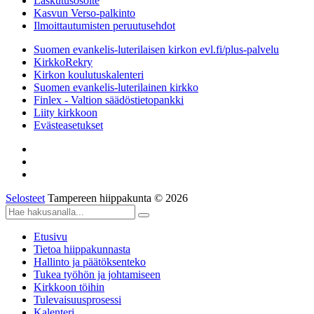
Laskutusosoite
Kasvun Verso-palkinto
Ilmoittautumisten peruutusehdot
Suomen evankelis-luterilaisen kirkon evl.fi/plus-palvelu
KirkkoRekry
Kirkon koulutuskalenteri
Suomen evankelis-luterilainen kirkko
Finlex - Valtion säädöstietopankki
Liity kirkkoon
Evästeasetukset
Selosteet
Tampereen hiippakunta © 2026
Etusivu
Tietoa hiippakunnasta
Hallinto ja päätöksenteko
Tukea työhön ja johtamiseen
Kirkkoon töihin
Tulevaisuusprosessi
Kalenteri