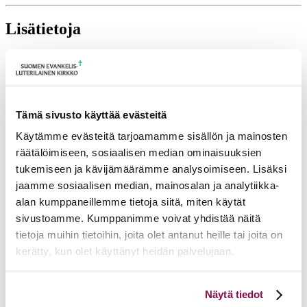
Lisätietoja
mikko.h.lehtovaara@evl.fi
Tulevia tapahtumia
Tämä sivusto käyttää evästeitä
Tuomiokapitulin istunto
19.08.2026
Käytämme evästeitä tarjoamamme sisällön ja mainosten
Ikkunoita kristilliseen spiritualiteettiin: Matkakumppanuuden päivä
runojen, taiteen ja luonnon äärellä
25.08.2026
räätälöimiseen, sosiaalisen median ominaisuuksien
tukemiseen ja kävijämäärämme analysoimiseen. Lisäksi
Toimistoväen verkostotapaaminen
08.09.2026
jaamme sosiaalisen median, mainosalan ja analytiikka-
Takaisin tapahtumiin
alan kumppaneillemme tietoja siitä, miten käytät
sivustoamme. Kumppanimme voivat yhdistää näitä
tietoja muihin tietoihin, joita olet antanut heille tai joita on
kerätty, kun olet käyttänyt heidän palvelujaan.
Voit muuttaa evästeasetuksiesi hyväksyntää sivuston
Näytä tiedot
alalaidassa olevasta
Evästeasetukset
linkistä.