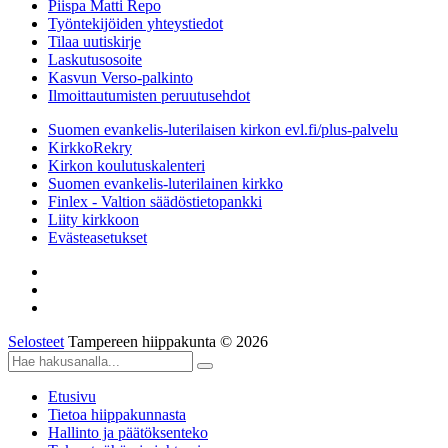
Piispa Matti Repo
Työntekijöiden yhteystiedot
Tilaa uutiskirje
Laskutusosoite
Kasvun Verso-palkinto
Ilmoittautumisten peruutusehdot
Suomen evankelis-luterilaisen kirkon evl.fi/plus-palvelu
KirkkoRekry
Kirkon koulutuskalenteri
Suomen evankelis-luterilainen kirkko
Finlex - Valtion säädöstietopankki
Liity kirkkoon
Evästeasetukset
Selosteet
Tampereen hiippakunta © 2026
Etusivu
Tietoa hiippakunnasta
Hallinto ja päätöksenteko