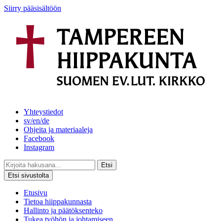
Siirry pääsisältöön
Yhteystiedot
sv/en/de
Ohjeita ja materiaaleja
Facebook
Instagram
Etsi
Etsi sivustolta
Etusivu
Tietoa hiippakunnasta
Hallinto ja päätöksenteko
Tukea työhön ja johtamiseen