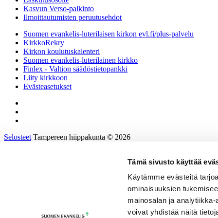
Kasvun Verso-palkinto
Ilmoittautumisten peruutusehdot
Suomen evankelis-luterilaisen kirkon evl.fi/plus-palvelu
KirkkoRekry
Kirkon koulutuskalenteri
Suomen evankelis-luterilainen kirkko
Finlex - Valtion säädöstietopankki
Liity kirkkoon
Evästeasetukset
Selosteet
Tampereen hiippakunta © 2026
Tämä sivusto käyttää eväs
Etusivu
Tietoa hiippakunnasta
Käytämme evästeitä tarjoa
Hallinto ja päätöksenteko
ominaisuuksien tukemisee
Tukea työhön ja johtamiseen
Kirkkoon töihin
mainosalan ja analytiikka
Tulevaisuusprosessi
voivat yhdistää näitä tietoja
Kalenteri