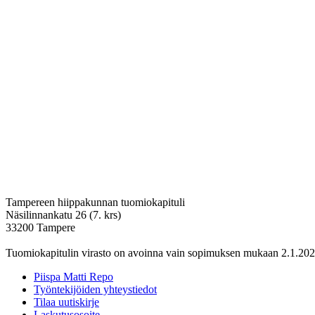
Tampereen hiippakunnan tuomiokapituli
Näsilinnankatu 26 (7. krs)
33200 Tampere
Tuomiokapitulin virasto on avoinna vain sopimuksen mukaan 2.1.202
Piispa Matti Repo
Työntekijöiden yhteystiedot
Tilaa uutiskirje
Laskutusosoite