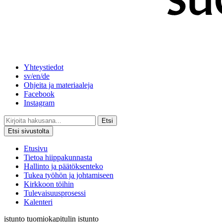
Yhteystiedot
sv/en/de
Ohjeita ja materiaaleja
Facebook
Instagram
Etsi
Etsi sivustolta
Etusivu
Tietoa hiippakunnasta
Hallinto ja päätöksenteko
Tukea työhön ja johtamiseen
Kirkkoon töihin
Tulevaisuusprosessi
Kalenteri
istunto
tuomiokapitulin istunto