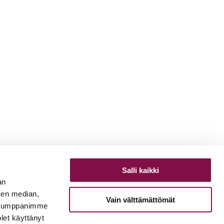
Salli kaikki
an
sen median,
Vain välttämättömät
. Kumppanimme
olet käyttänyt