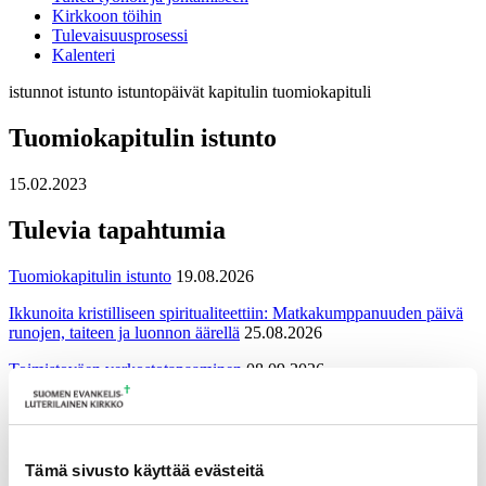
Kirkkoon töihin
Tulevaisuusprosessi
Kalenteri
istunnot
istunto
istuntopäivät
kapitulin
tuomiokapituli
Tuomiokapitulin istunto
15.02.2023
Tulevia tapahtumia
Tuomiokapitulin istunto
19.08.2026
Ikkunoita kristilliseen spiritualiteettiin: Matkakumppanuuden päivä
runojen, taiteen ja luonnon äärellä
25.08.2026
Toimistoväen verkostotapaaminen
08.09.2026
Takaisin tapahtumiin
Tämä sivusto käyttää evästeitä