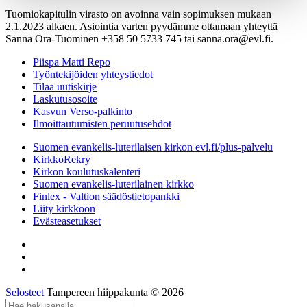
Tuomiokapitulin virasto on avoinna vain sopimuksen mukaan
2.1.2023 alkaen. Asiointia varten pyydämme ottamaan yhteyttä
Sanna Ora-Tuominen +358 50 5733 745 tai sanna.ora@evl.fi.
Piispa Matti Repo
Työntekijöiden yhteystiedot
Tilaa uutiskirje
Laskutusosoite
Kasvun Verso-palkinto
Ilmoittautumisten peruutusehdot
Suomen evankelis-luterilaisen kirkon evl.fi/plus-palvelu
KirkkoRekry
Kirkon koulutuskalenteri
Suomen evankelis-luterilainen kirkko
Finlex - Valtion säädöstietopankki
Liity kirkkoon
Evästeasetukset
Selosteet
Tampereen hiippakunta © 2026