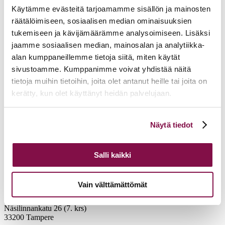
Käytämme evästeitä tarjoamamme sisällön ja mainosten
räätälöimiseen, sosiaalisen median ominaisuuksien
tukemiseen ja kävijämäärämme analysoimiseen. Lisäksi
jaamme sosiaalisen median, mainosalan ja analytiikka-
alan kumppaneillemme tietoja siitä, miten käytät
sivustoamme. Kumppanimme voivat yhdistää näitä
tietoja muihin tietoihin, joita olet antanut heille tai joita on
kerätty, kun olet käyttänyt heidän palvelujaan.
Voit muuttaa evästeasetuksiesi hyväksyntää sivuston
Näytä tiedot
alalaidassa olevasta
Evästeasetukset
linkistä.
Salli kaikki
Vain välttämättömät
Tampereen hiippakunnan tuomiokapituli
Näsilinnankatu 26 (7. krs)
33200 Tampere