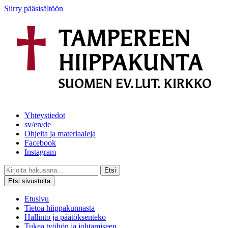
Siirry pääsisältöön
Yhteystiedot
sv/en/de
Ohjeita ja materiaaleja
Facebook
Instagram
Etsi
Etsi sivustolta
Etusivu
Tietoa hiippakunnasta
Hallinto ja päätöksenteko
Tukea työhön ja johtamiseen