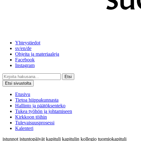
Yhteystiedot
sv/en/de
Ohjeita ja materiaaleja
Facebook
Instagram
Etsi
Etsi sivustolta
Etusivu
Tietoa hiippakunnasta
Hallinto ja päätöksenteko
Tukea työhön ja johtamiseen
Kirkkoon töihin
Tulevaisuusprosessi
Kalenteri
istunnot
istuntopäivät
kapituli
kapitulin
kollegio
tuomiokapituli