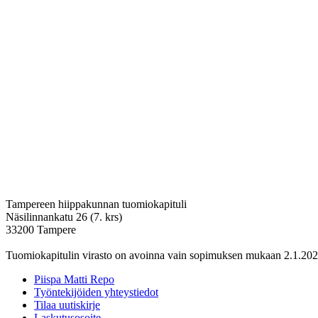
Tampereen hiippakunnan tuomiokapituli
Näsilinnankatu 26 (7. krs)
33200 Tampere
Tuomiokapitulin virasto on avoinna vain sopimuksen mukaan 2.1.202
Piispa Matti Repo
Työntekijöiden yhteystiedot
Tilaa uutiskirje
Laskutusosoite