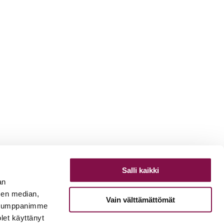
Salli kaikki
an
sen median,
Vain välttämättömät
. Kumppanimme
olet käyttänyt