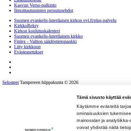
Kasvun Verso-palkinto
Ilmoittautumisten peruutusehdot
Suomen evankelis-luterilaisen kirkon evl.fi/plus-palvelu
KirkkoRekry
Kirkon koulutuskalenteri
Suomen evankelis-luterilainen kirkko
Finlex - Valtion säädöstietopankki
Liity kirkkoon
Evästeasetukset
Selosteet
Tampereen hiippakunta © 2026
Tämä sivusto käyttää eväs
Etusivu
Tietoa hiippakunnasta
Käytämme evästeitä tarjoa
Hallinto ja päätöksenteko
ominaisuuksien tukemisee
Tukea työhön ja johtamiseen
Kirkkoon töihin
mainosalan ja analytiikka
Tulevaisuusprosessi
voivat yhdistää näitä tietoja
Kalenteri