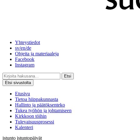
Yhteystiedot
sv/en/de
Ohjeita ja materiaaleja
Facebook
Instagram
Etsi
Etsi sivustolta
Etusivu
Tietoa hiippakunnasta
Hallinto ja päätöksenteko
Tukea työhön ja johtamiseen
Kirkkoon töihin
Tulevaisuusprosessi
Kalenteri
istunto
istuntopäivät