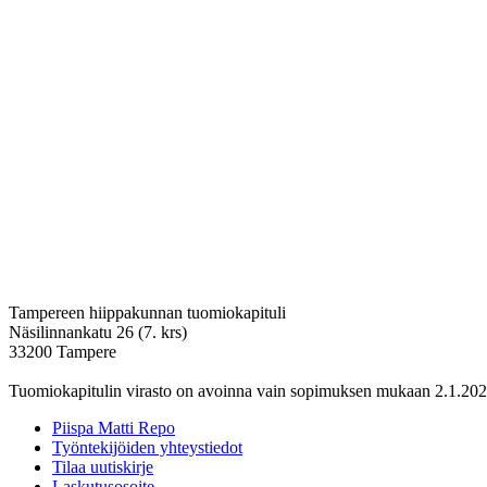
Tampereen hiippakunnan tuomiokapituli
Näsilinnankatu 26 (7. krs)
33200 Tampere
Tuomiokapitulin virasto on avoinna vain sopimuksen mukaan 2.1.202
Piispa Matti Repo
Työntekijöiden yhteystiedot
Tilaa uutiskirje
Laskutusosoite