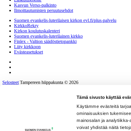
Kasvun Verso-palkinto
Ilmoittautumisten peruutusehdot
Suomen evankelis-luterilaisen kirkon evl.fi/plus-palvelu
KirkkoRekry
Kirkon koulutuskalenteri
Suomen evankelis-luterilainen kirkko
Finlex - Valtion säädöstietopankki
Liity kirkkoon
Evästeasetukset
Selosteet
Tampereen hiippakunta © 2026
Tämä sivusto käyttää eväs
Etusivu
Tietoa hiippakunnasta
Käytämme evästeitä tarjoa
Hallinto ja päätöksenteko
ominaisuuksien tukemisee
Tukea työhön ja johtamiseen
Kirkkoon töihin
mainosalan ja analytiikka
Tulevaisuusprosessi
voivat yhdistää näitä tietoja
Kalenteri