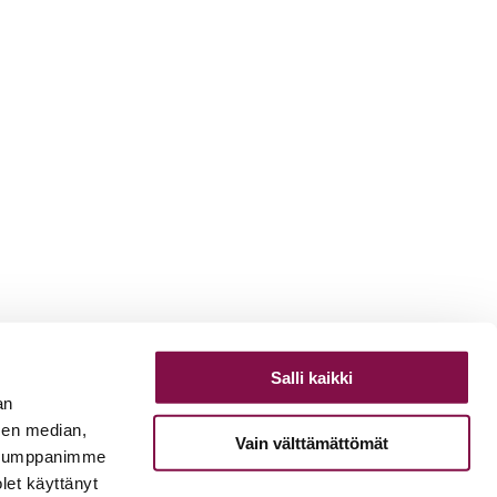
Salli kaikki
an
sen median,
Vain välttämättömät
. Kumppanimme
olet käyttänyt