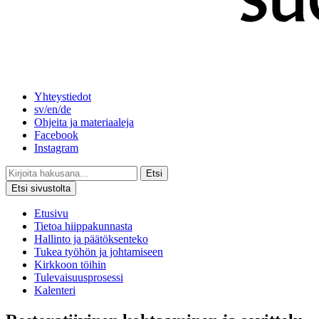
Yhteystiedot
sv/en/de
Ohjeita ja materiaaleja
Facebook
Instagram
Etsi
Etsi sivustolta
Etusivu
Tietoa hiippakunnasta
Hallinto ja päätöksenteko
Tukea työhön ja johtamiseen
Kirkkoon töihin
Tulevaisuusprosessi
Kalenteri