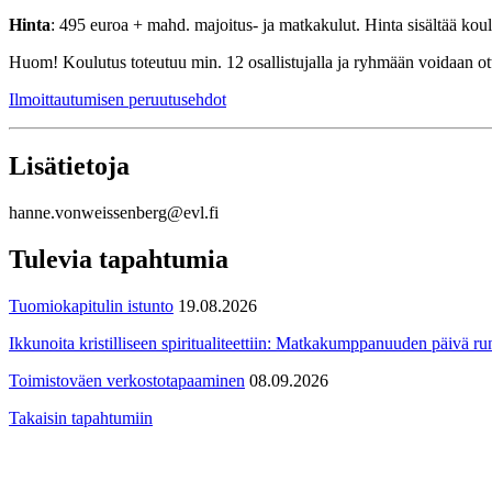
Hinta
: 495 euroa + mahd. majoitus- ja matkakulut. Hinta sisältää koul
Huom! Koulutus toteutuu min. 12 osallistujalla ja ryhmään voidaan ott
Ilmoittautumisen peruutusehdot
Lisätietoja
hanne.vonweissenberg@evl.fi
Tulevia tapahtumia
Tuomiokapitulin istunto
19.08.2026
Ikkunoita kristilliseen spiritualiteettiin: Matkakumppanuuden päivä run
Toimistoväen verkostotapaaminen
08.09.2026
Takaisin tapahtumiin