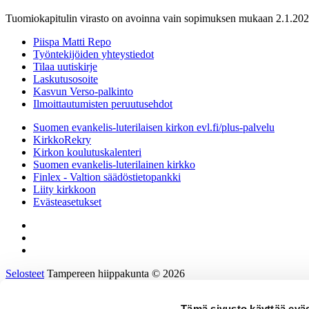
Tuomiokapitulin virasto on avoinna vain sopimuksen mukaan 2.1.202
Piispa Matti Repo
Työntekijöiden yhteystiedot
Tilaa uutiskirje
Laskutusosoite
Kasvun Verso-palkinto
Ilmoittautumisten peruutusehdot
Suomen evankelis-luterilaisen kirkon evl.fi/plus-palvelu
KirkkoRekry
Kirkon koulutuskalenteri
Suomen evankelis-luterilainen kirkko
Finlex - Valtion säädöstietopankki
Liity kirkkoon
Evästeasetukset
Selosteet
Tampereen hiippakunta © 2026
Tämä sivusto käyttää eväs