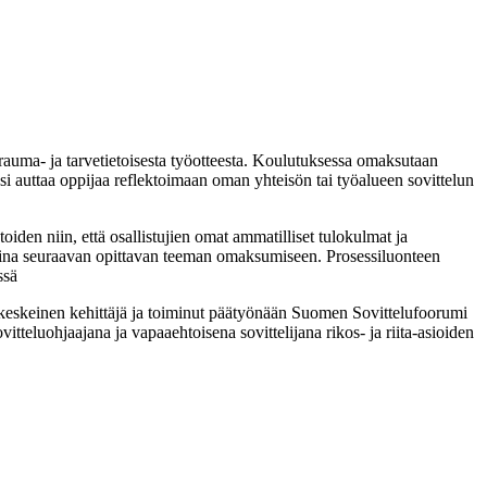
 trauma- ja tarvetietoisesta työotteesta. Koulutuksessa omaksutaan
ssi auttaa oppijaa reflektoimaan oman yhteisön tai työalueen sovittelun
oiden niin, että osallistujien omat ammatilliset tulokulmat ja
 aina seuraavan opittavan teeman omaksumiseen. Prosessiluonteen
ssä
n keskeinen kehittäjä ja toiminut päätyönään Suomen Sovittelufoorumi
eluohjaajana ja vapaaehtoisena sovittelijana rikos- ja riita-asioiden