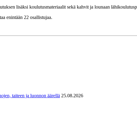
utuksen lisäksi koulutusmateriaalit sekä kahvit ja lounaan lähikoulutusp
aa enintään 22 osallistujaa.
ojen, taiteen ja luonnon äärellä
25.08.2026