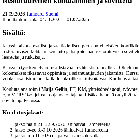
Restoratiivinen kohtaaminen ja sovittelu
21.09.2026
Tampere, Suomi
Ilmoittautumisaika 04.11.2025 – 01.07.2026
Sisältö:
Kurssin aikana osallistuja saa tiedollisen perustan yhteisöjen konflikt
restoratiivisen kohtaamisen taito ja harjoitellaan restoratiivisen sovi
haasteita ja ratkaisuja.
Kurssilla työskentely on osallistavaa ja yhteistoiminnallista. Ohjelman 
kokemukset rikastavat oppimista ja asiantuntijuuden jakamista. Kurss
vuoksi osallistuminen kaikille jaksoille on toivottavaa. Koulutus antaa 
Kouluttajana toimii
Maija Gellin
, FT, KM, yhteisöpedagogi, työyhteis
ry:n VERSO-ohjelman ohjelmajohtajana. Lisäksi hänellä on yli 20 vuode
sovittelupalvelussa.
Koulutusjaksot:
jakso ma-ti 21.-22.9.2026 lähipäivät Tampereella
jakso to-pe 8.-9.10.2026 lähipäivät Tampereella
jakso to 5.11.2026 etäpäivä Teams-alustalla