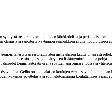
ien synnystä, restoratiivisen oikeuden lähtökohdista ja periaatteista sekä
ttelun ohjausta ja sanoitusta käytännön esimerkkien avulla. Koulutusprose
teemoja lähestytään restoratiivisten menetelmien kautta yhteisesti reflekt
i toteutuu prosessina, jossa ymmärryksen lisääntyminen tuottaa pohjaa
valmiudet toimia restoratiivisena sovittelijana omassa työssä ja yhteisöi
ösovittelija. Gellin on suomalaisen koulujen vertaissovittelutoiminna
n kokemus sovittelusta ja sovittelutoiminnan kouluttamisesta mm. sovitt