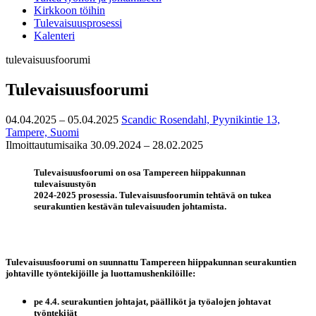
Kirkkoon töihin
Tulevaisuusprosessi
Kalenteri
tulevaisuusfoorumi
Tulevaisuusfoorumi
04.04.2025 – 05.04.2025
Scandic Rosendahl, Pyynikintie 13,
Tampere, Suomi
Ilmoittautumisaika 30.09.2024 – 28.02.2025
Tulevaisuusfoorumi on osa Tampereen hiippakunnan
tulevaisuustyön
2024-2025 prosessia. Tulevaisuusfoorumin tehtävä on tukea
seurakuntien kestävän tulevaisuuden johtamista.
Tulevaisuusfoorumi on suunnattu Tampereen hiippakunnan seurakuntien
johtaville työntekijöille ja luottamushenkilöille:
pe 4.4. seurakuntien johtajat, päälliköt ja työalojen johtavat
työntekijät