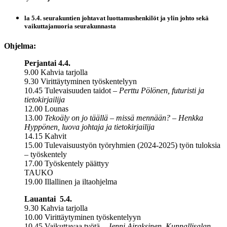
la 5.4. seurakuntien johtavat luottamushenkilöt ja ylin johto sekä
vaikuttajanuoria seurakunnasta
Ohjelma:
Perjantai 4.4.
9.00 Kahvia tarjolla
9.30 Virittäytyminen työskentelyyn
10.45 Tulevaisuuden taidot –
Perttu Pölönen, futuristi ja
tietokirjailija
12.00 Lounas
13.00
Tekoäly on jo täällä – missä mennään? – Henkka
Hyppönen, luova johtaja ja tietokirjailija
14.15 Kahvit
15.00 Tulevaisuustyön työryhmien (2024-2025) työn tuloksia
– työskentely
17.00 Työskentely päättyy
TAUKO
19.00 Illallinen ja iltaohjelma
Lauantai 5.4.
9.30 Kahvia tarjolla
10.00 Virittäytyminen työskentelyyn
10.45 Vaikuttavaa työtä –
Jenni Airaksinen, Kunnallisalan