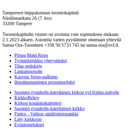
Tampereen hiippakunnan tuomiokapituli
Näsilinnankatu 26 (7. krs)
33200 Tampere
Tuomiokapitulin virasto on avoinna vain sopimuksen mukaan
2.1.2023 alkaen. Asiointia varten pyydämme ottamaan yhteyttä
Sanna Ora-Tuominen +358 50 5733 745 tai sanna.ora@evl.fi.
Piispa Matti Repo
Työntekijöiden yhteystiedot
Tilaa uutiskirje
Laskutusosoite
Kasvun Verso-palkinto
Ilmoittautumisten peruutusehdot
Suomen evankelis-luterilaisen kirkon evl.fi/plus-palvelu
KirkkoRekry
Kirkon koulutuskalenteri
Suomen evankelis-luterilainen kirkko
Finlex - Valtion säädöstietopankki
Liity kirkkoon
Evästeasetukset