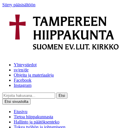
Siirry pääsisältöön
Yhteystiedot
sv/en/de
Ohjeita ja materiaaleja
Facebook
Instagram
Etsi
Etsi sivustolta
Etusivu
Tietoa hiippakunnasta
Hallinto ja päätöksenteko
Tukea työhön ja johtamiseen