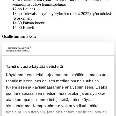
kehittämissäätiön toimitusjohtaja
12.oo Lounas
13.oo Tulevaisuustyön työryhmien (2024-2025) työn tuloksia
-työskentely
14.30 Päivän koonti
15.00 Kahvit
Osallistumismaksu:
pe 95e/hlö, sisältää kokouspaketin ruokailuineen sekä
ohjelman.
illallinen 60e
la 95e/hlö, sisältää kokouspaketin ruokailuineen sekä
ohjelman
Tämä sivusto käyttää evästeitä
Majoitus:
Käytämme evästeitä tarjoamamme sisällön ja mainosten
räätälöimiseen, sosiaalisen median ominaisuuksien
Majoittujat varaavat huoneensa itse osoitteessa
Scandichotels
tai
varauskoodilla BHII040425 nettisivuilla tai puhelimitse
tukemiseen ja kävijämäärämme analysoimiseen. Lisäksi
varauspalvelusta +358 200 81800.
jaamme sosiaalisen median, mainosalan ja analytiikka-
alan kumppaneillemme tietoja siitä, miten käytät
Yhden hengen huone 120e
Kahden hengen huone 140e
sivustoamme. Kumppanimme voivat yhdistää näitä
tietoja muihin tietoihin, joita olet antanut heille tai joita on
Huoneet ovat varattavissa 21.03.2025 mennessä (kiintiö 50