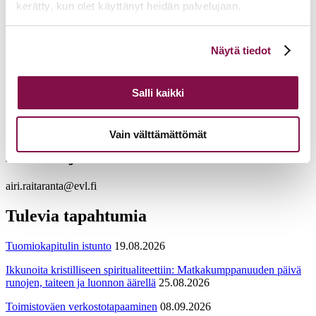
huonetta) tai hotellin varaustilanteen mukaan. Maksutapana kortti-
kerätty, kun olet käyttänyt heidän palvelujaan.
tai käteismaksu, jollei muuta ole sovittu.
Voit muuttaa evästeasetuksiesi hyväksyntää sivuston
Näytä tiedot
alalaidassa olevasta
Evästeasetukset
linkistä.
Ilmoittautuminen
28.2.2025 mennessä
Ilmoittautumisten peruutusehdot | Tampereen hiippakunta
Salli kaikki
Vain välttämättömät
Lisätietoja
airi.raitaranta@evl.fi
Tulevia tapahtumia
Tuomiokapitulin istunto
19.08.2026
Ikkunoita kristilliseen spiritualiteettiin: Matkakumppanuuden päivä
runojen, taiteen ja luonnon äärellä
25.08.2026
Toimistoväen verkostotapaaminen
08.09.2026