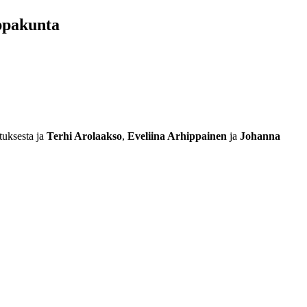
ippakunta
tuksesta ja
Terhi Arolaakso
,
Eveliina Arhippainen
ja
Johanna