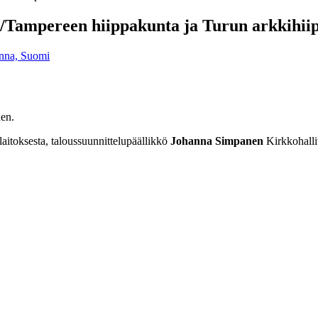
en/Tampereen hiippakunta ja Turun arkkihi
inna, Suomi
en.
itoksesta, taloussuunnittelupäällikkö
Johanna Simpanen
Kirkkohalli