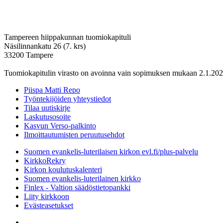
Tampereen hiippakunnan tuomiokapituli
Näsilinnankatu 26 (7. krs)
33200 Tampere
Tuomiokapitulin virasto on avoinna vain sopimuksen mukaan 2.1.202
Piispa Matti Repo
Työntekijöiden yhteystiedot
Tilaa uutiskirje
Laskutusosoite
Kasvun Verso-palkinto
Ilmoittautumisten peruutusehdot
Suomen evankelis-luterilaisen kirkon evl.fi/plus-palvelu
KirkkoRekry
Kirkon koulutuskalenteri
Suomen evankelis-luterilainen kirkko
Finlex - Valtion säädöstietopankki
Liity kirkkoon
Evästeasetukset