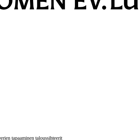
teerien tapaaminen
taloussihteerit