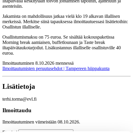
Iltapäivällä keskitytään toivon johtamisen tapoihin, ajatteluun ja
asenteisiin.
Jakamista on mahdollisuus jatkaa vielä klo 19 alkavan illallisen
merkeissä. Merkitse siinä tapauksessa ilmoittautuessasi lisätietoihin:
Osallistun illalliselle.
Osallistumismaksu on 75 euroa. Se sisältää kokouspaketissa
Morning break aamiaisen, buffetlounaan ja Taste break
iltapäivätaukotarjoilut. Lisäkustannus illalliselle osallistuville 40
euroa.
Ilmoittautuminen 8.10.2026 mennessä
Ilmoittautumisten peruutusehdot | Tampereen hiippakunta
Lisätietoja
terhi.torma@evl.fi
Ilmoittaudu
Ilmoittautuminen viimeistään 08.10.2026.
Etunimi