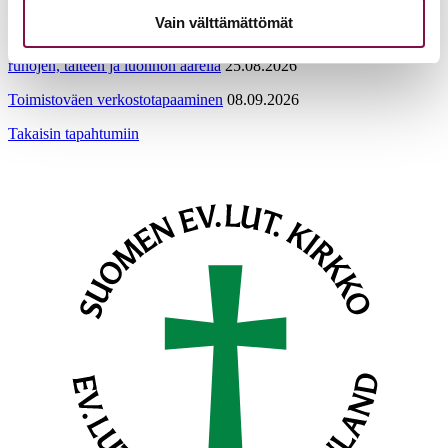
Tuomiokapitulin istunto
19.08.2026
Vain välttämättömät
Ikkunoita kristilliseen spiritualiteettiin: Matkakumppanuuden päivä
runojen, taiteen ja luonnon äärellä
25.08.2026
Toimistoväen verkostotapaaminen
08.09.2026
Takaisin tapahtumiin