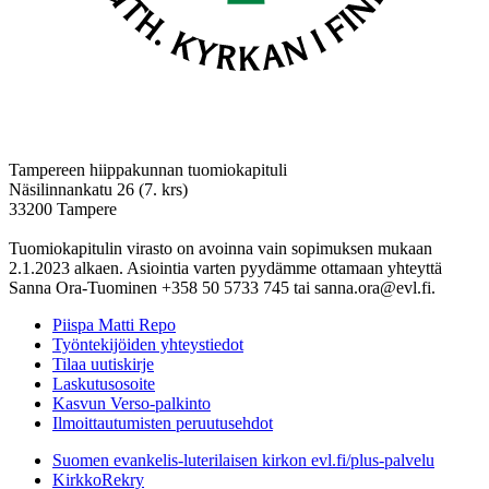
Tampereen hiippakunnan tuomiokapituli
Näsilinnankatu 26 (7. krs)
33200 Tampere
Tuomiokapitulin virasto on avoinna vain sopimuksen mukaan
2.1.2023 alkaen. Asiointia varten pyydämme ottamaan yhteyttä
Sanna Ora-Tuominen +358 50 5733 745 tai sanna.ora@evl.fi.
Piispa Matti Repo
Työntekijöiden yhteystiedot
Tilaa uutiskirje
Laskutusosoite
Kasvun Verso-palkinto
Ilmoittautumisten peruutusehdot
Suomen evankelis-luterilaisen kirkon evl.fi/plus-palvelu
KirkkoRekry