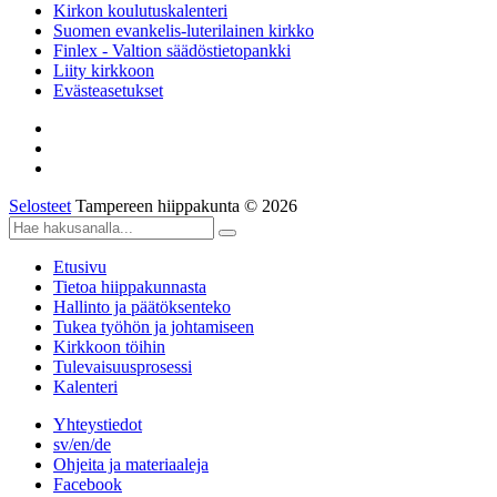
Kirkon koulutuskalenteri
Suomen evankelis-luterilainen kirkko
Finlex - Valtion säädöstietopankki
Liity kirkkoon
Evästeasetukset
Selosteet
Tampereen hiippakunta © 2026
Etusivu
Tietoa hiippakunnasta
Hallinto ja päätöksenteko
Tukea työhön ja johtamiseen
Kirkkoon töihin
Tulevaisuusprosessi
Kalenteri
Yhteystiedot
sv/en/de
Ohjeita ja materiaaleja
Facebook