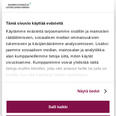
Sukunimi
Seurakunta
Työnimike
Sähköposti
Tämä sivusto käyttää evästeitä
Käytämme evästeitä tarjoamamme sisällön ja mainosten
Ruokavalio
Mikäli tapahtuma on maksullinen, kenelle lasku lähetetään?
räätälöimiseen, sosiaalisen median ominaisuuksien
Seurakunta maksaa laskun
tukemiseen ja kävijämäärämme analysoimiseen. Lisäksi
Maksan laskun itse (lisää laskutusosoite)
jaamme sosiaalisen median, mainosalan ja analytiikka-
alan kumppaneillemme tietoja siitä, miten käytät
Laskutusosoite
sivustoamme. Kumppanimme voivat yhdistää näitä
Lisätietoja
tietoja muihin tietoihin, joita olet antanut heille tai joita on
Hyväksyn
tietosuojaselosteen
ja tietojeni tallentamisen
kerätty, kun olet käyttänyt heidän palvelujaan.
Ilmoittaudu
Lomakkeella kerättyjen henkilötietojen käsittely perustuu EU:n yleiseen tietosuoja-
Voit muuttaa evästeasetuksiesi hyväksyntää sivuston
asetukseen. Henkilötietoja käsitellään tapahtuman hallinnan yhteydessä viestinnän,
Näytä tiedot
alalaidassa olevasta
Evästeasetukset
linkistä.
raportoinnin tai palautteen saamisen mahdollistamiseksi.
Tietosuojaseloste
löytyy
verkkosivun alatunnisteessa olevan linkin kautta.
Salli kaikki
Tulevia tapahtumia