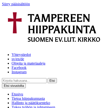
Siirry pääsisältöön
Yhteystiedot
sv/en/de
Ohjeita ja materiaaleja
Facebook
Instagram
Etsi
Etsi sivustolta
Etusivu
Tietoa hiippakunnasta
Hallinto ja päätöksenteko
Tukea työhön ja johtamiseen