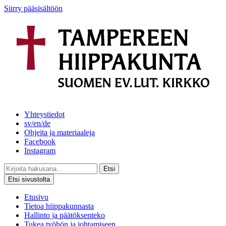
Siirry pääsisältöön
Yhteystiedot
sv/en/de
Ohjeita ja materiaaleja
Facebook
Instagram
Etsi
Etsi sivustolta
Etusivu
Tietoa hiippakunnasta
Hallinto ja päätöksenteko
Tukea työhön ja johtamiseen