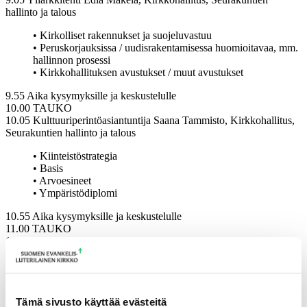
hallinto ja talous
• Kirkolliset rakennukset ja suojeluvastuu
• Peruskorjauksissa / uudisrakentamisessa huomioitavaa, mm.
hallinnon prosessi
• Kirkkohallituksen avustukset / muut avustukset
9.55 Aika kysymyksille ja keskustelulle
10.00 TAUKO
10.05 Kulttuuriperintöasiantuntija Saana Tammisto, Kirkkohallitus,
Seurakuntien hallinto ja talous
• Kiinteistöstrategia
• Basis
• Arvoesineet
• Ympäristödiplomi
10.55 Aika kysymyksille ja keskustelulle
11.00 TAUKO
11.05 Asiantuntija Niklas Turku, Kirkkohallitus, Seurakuntien
hallinto ja talous
a. Metsänhoitosuunnitelma
b. Metsän myynti
Tämä sivusto käyttää evästeitä