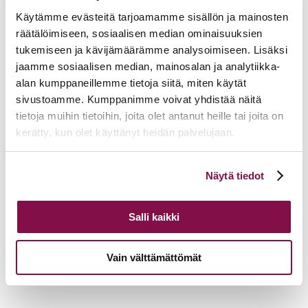
11.30 Hankintapäällikkö Carita Wuorsalo ja juristi Mikko Tähkänen,
Käytämme evästeitä tarjoamamme sisällön ja mainosten
Kirkkohallitus, talousosasto
räätälöimiseen, sosiaalisen median ominaisuuksien
• Kirkkohallituksen hankintatiimi
tukemiseen ja kävijämäärämme analysoimiseen. Lisäksi
• Sakastin hankintasivut
• Julkisten hankintojen neuvontayksikön sivut
jaamme sosiaalisen median, mainosalan ja analytiikka-
• Hankintaohje ja pienhankintaohje seurakunnissa
alan kumppaneillemme tietoja siitä, miten käytät
• Ajankohtaista hankinnoista
sivustoamme. Kumppanimme voivat yhdistää näitä
11.50 Aika kysymyksille
tietoja muihin tietoihin, joita olet antanut heille tai joita on
11.55 Päivän päätös ja kiitos, Mika Piittala ja suunnittelutiimi
kerätty, kun olet käyttänyt heidän palvelujaan.
Tulevia tapahtumia
Voit muuttaa evästeasetuksiesi hyväksyntää sivuston
Näytä tiedot
alalaidassa olevasta
Evästeasetukset
linkistä.
Tuomiokapitulin istunto
19.08.2026
Ikkunoita kristilliseen spiritualiteettiin: Matkakumppanuuden päivä
Salli kaikki
runojen, taiteen ja luonnon äärellä
25.08.2026
Toimistoväen verkostotapaaminen
08.09.2026
Vain välttämättömät
Takaisin tapahtumiin