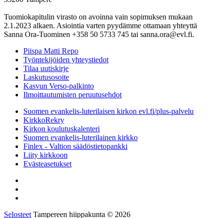
Tuomiokapitulin virasto on avoinna vain sopimuksen mukaan
2.1.2023 alkaen. Asiointia varten pyydämme ottamaan yhteyttä
Sanna Ora-Tuominen +358 50 5733 745 tai sanna.ora@evl.fi.
Piispa Matti Repo
Työntekijöiden yhteystiedot
Tilaa uutiskirje
Laskutusosoite
Kasvun Verso-palkinto
Ilmoittautumisten peruutusehdot
Suomen evankelis-luterilaisen kirkon evl.fi/plus-palvelu
KirkkoRekry
Kirkon koulutuskalenteri
Suomen evankelis-luterilainen kirkko
Finlex - Valtion säädöstietopankki
Liity kirkkoon
Evästeasetukset
Selosteet
Tampereen hiippakunta © 2026