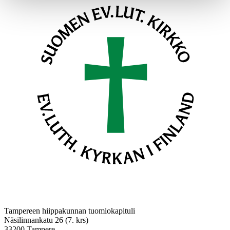
Tampereen hiippakunnan tuomiokapituli
Näsilinnankatu 26 (7. krs)
33200 Tampere