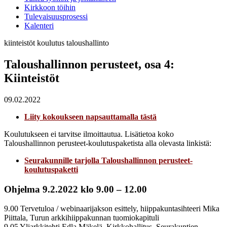
Kirkkoon töihin
Tulevaisuusprosessi
Kalenteri
kiinteistöt
koulutus
taloushallinto
Taloushallinnon perusteet, osa 4:
Kiinteistöt
09.02.2022
Liity kokoukseen napsauttamalla tästä
Koulutukseen ei tarvitse ilmoittautua. Lisätietoa koko
Taloushallinnon perusteet-koulutuspaketista alla olevasta linkistä:
Seurakunnille tarjolla Taloushallinnon perusteet-
koulutuspaketti
Ohjelma 9.2.2022 klo 9.00 – 12.00
9.00 Tervetuloa / webinaarijakson esittely, hiippakuntasihteeri Mika
Piittala, Turun arkkihiippakunnan tuomiokapituli
9.05 Yliarkkitehti Edla Mäkelä, Kirkkohallitus, Seurakuntien