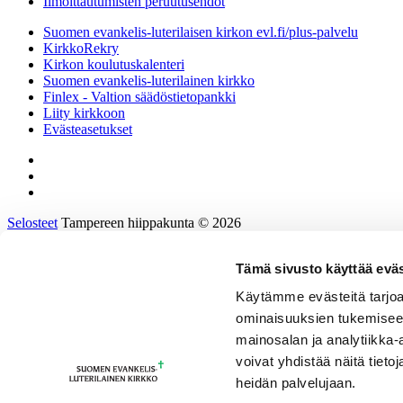
Ilmoittautumisten peruutusehdot
Suomen evankelis-luterilaisen kirkon evl.fi/plus-palvelu
KirkkoRekry
Kirkon koulutuskalenteri
Suomen evankelis-luterilainen kirkko
Finlex - Valtion säädöstietopankki
Liity kirkkoon
Evästeasetukset
Selosteet
Tampereen hiippakunta © 2026
Tämä sivusto käyttää eväs
Etusivu
Tietoa hiippakunnasta
Käytämme evästeitä tarjoa
Hallinto ja päätöksenteko
ominaisuuksien tukemisee
Tukea työhön ja johtamiseen
Kirkkoon töihin
mainosalan ja analytiikka
Tulevaisuusprosessi
voivat yhdistää näitä tietoja
Kalenteri
heidän palvelujaan.
Yhteystiedot