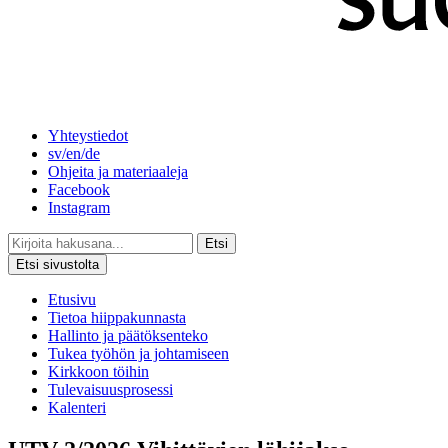
Yhteystiedot
sv/en/de
Ohjeita ja materiaaleja
Facebook
Instagram
Etsi
Etsi sivustolta
Etusivu
Tietoa hiippakunnasta
Hallinto ja päätöksenteko
Tukea työhön ja johtamiseen
Kirkkoon töihin
Tulevaisuusprosessi
Kalenteri