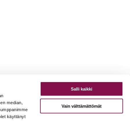
Salli kaikki
an
sen median,
Vain välttämättömät
. Kumppanimme
olet käyttänyt