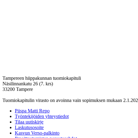
Tampereen hiippakunnan tuomiokapituli
Näsilinnankatu 26 (7. krs)
33200 Tampere
Tuomiokapitulin virasto on avoinna vain sopimuksen mukaan 2.1.202
Piispa Matti Repo
Työntekijöiden yhteystiedot
Tilaa uutiskirje
Laskutusosoite
Kasvun Verso-palkinto