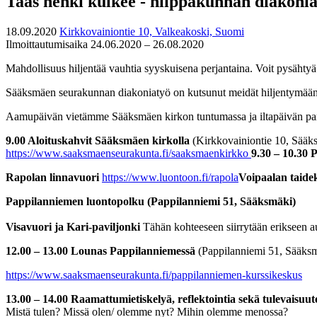
Taas henki kulkee - hiippakunnan diakoni
18.09.2020
Kirkkovainiontie 10, Valkeakoski, Suomi
Ilmoittautumisaika 24.06.2020 – 26.08.2020
Mahdollisuus hiljentää vauhtia syyskuisena perjantaina. Voit pysähtyä 
Sääksmäen seurakunnan diakoniatyö on kutsunut meidät hiljentymään j
Aamupäivän vietämme Sääksmäen kirkon tuntumassa ja iltapäivän parin
9.00 Aloituskahvi
t
Sääksmäen kirkolla
(Kirkkovainiontie 10, Sääk
https://www.saaksmaenseurakunta.fi/saaksmaenkirkko
9.30 – 10.30 
Rapolan linnavuori
https://www.luontoon.fi/rapola
Voipaalan taid
Pappilanniemen luontopolku
(Pappilanniemi 51, Sääksmäki)
Visavuori ja Kari-paviljonki
Tähän kohteeseen siirrytään erikseen 
12.00 – 13.00
Lounas Pappilanniemessä
(Pappilanniemi 51, Sääks
https://www.saaksmaenseurakunta.fi/pappilanniemen-kurssikeskus
13.00 – 14.00 Raamattumietiskelyä, reflektointia sekä tulevaisuu
​Mistä tulen? Missä olen/ olemme nyt? Mihin olemme menossa?