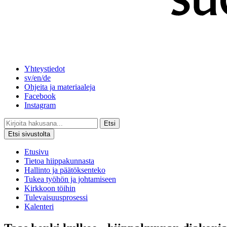
Yhteystiedot
sv/en/de
Ohjeita ja materiaaleja
Facebook
Instagram
Etsi
Etsi sivustolta
Etusivu
Tietoa hiippakunnasta
Hallinto ja päätöksenteko
Tukea työhön ja johtamiseen
Kirkkoon töihin
Tulevaisuusprosessi
Kalenteri