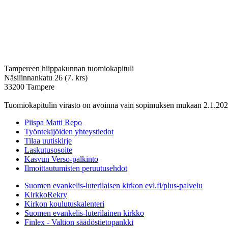
Tampereen hiippakunnan tuomiokapituli
Näsilinnankatu 26 (7. krs)
33200 Tampere
Tuomiokapitulin virasto on avoinna vain sopimuksen mukaan 2.1.202
Piispa Matti Repo
Työntekijöiden yhteystiedot
Tilaa uutiskirje
Laskutusosoite
Kasvun Verso-palkinto
Ilmoittautumisten peruutusehdot
Suomen evankelis-luterilaisen kirkon evl.fi/plus-palvelu
KirkkoRekry
Kirkon koulutuskalenteri
Suomen evankelis-luterilainen kirkko
Finlex - Valtion säädöstietopankki