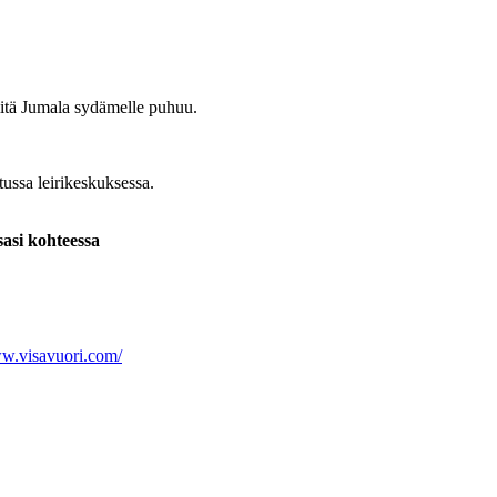
 mitä Jumala sydämelle puhuu.
ussa leirikeskuksessa.
sasi kohteessa
ww.visavuori.com/