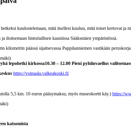
apäivä
hetkeksi kuulostelemaan, mitä itsellesi kuuluu, mitä toiset kertovat ja
a iloitsemaan historiallisen kauniissa Sääksmäen ympäristössä.
 kilometrin päässä sijaitsevassa Pappilanniemen vastikään peruskorjat
smäki)
Pyhä lepohetki kirkossa
10.30 – 12.00 Pieni pyhiinvaellus
valitsemas
ekeskus
https://voipaala.valkeakoski.fi/
autolla 5,5 km. 10 euron pääsymaksu, myös museokortti käy.)
https://w
mäki)
teen katsomista