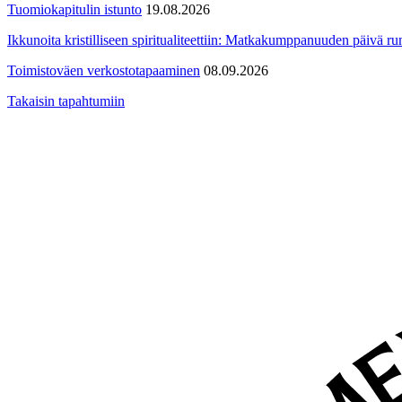
Tuomiokapitulin istunto
19.08.2026
Ikkunoita kristilliseen spiritualiteettiin: Matkakumppanuuden päivä run
Toimistoväen verkostotapaaminen
08.09.2026
Takaisin tapahtumiin