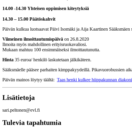
14.00 -14.30
Yhteisen oppimisen kiteytyksiä
14.30 – 15.00
Päätöskahvit
Päivän kulkua luotsaavat Päivi Isomäki ja Aija Kaartinen Sääksmäen 
Viimeinen ilmoittautumispäivä
on 26.8.2020
Ilmoita myös mahdollinen erityisruokavaliosi.
Mukaan mahtuu 100 ensimmäiseksi ilmoittautunutta.
Hinta
35 euroa/ henkilö laskutetaan jälkikäteen.
Sääksmäelle pääsee parhaiten kimppakyydeillä. Pikavuorobussien aika
Päivän mainos löytyy täältä:
Taas henki kulkee hiippakunnan diakon
Lisätietoja
sari.peltonen@evl.fi
Tulevia tapahtumia