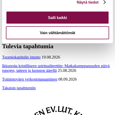
Toteuttajat:
Turun arkkihiippakunta ja Tampereen hiippakunta
Näytä tiedot
alalaidassa olevasta
Evästeasetukset
linkistä.
Salli kaikki
Lisätietoja
Vain välttämättömät
airi.raitaranta@evl.fi
Tulevia tapahtumia
Tuomiokapitulin istunto
19.08.2026
Ikkunoita kristilliseen spiritualiteettiin: Matkakumppanuuden päivä
runojen, taiteen ja luonnon äärellä
25.08.2026
Toimistoväen verkostotapaaminen
08.09.2026
Takaisin tapahtumiin