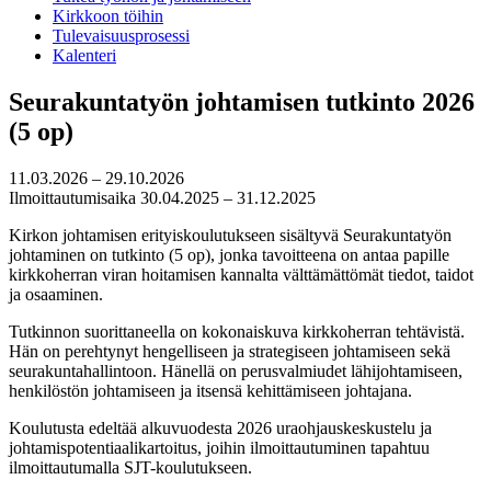
Kirkkoon töihin
Tulevaisuusprosessi
Kalenteri
Seurakuntatyön johtamisen tutkinto 2026
(5 op)
11.03.2026 – 29.10.2026
Ilmoittautumisaika 30.04.2025 – 31.12.2025
Kirkon johtamisen erityiskoulutukseen sisältyvä Seurakuntatyön
johtaminen on tutkinto (5 op), jonka tavoitteena on antaa papille
kirkkoherran viran hoitamisen kannalta välttämättömät tiedot, taidot
ja osaaminen.
Tutkinnon suorittaneella on kokonaiskuva kirkkoherran tehtävistä.
Hän on perehtynyt hengelliseen ja strategiseen johtamiseen sekä
seurakuntahallintoon. Hänellä on perusvalmiudet lähijohtamiseen,
henkilöstön johtamiseen ja itsensä kehittämiseen johtajana.
Koulutusta edeltää alkuvuodesta 2026 uraohjauskeskustelu ja
johtamispotentiaalikartoitus, joihin ilmoittautuminen tapahtuu
ilmoittautumalla SJT-koulutukseen.