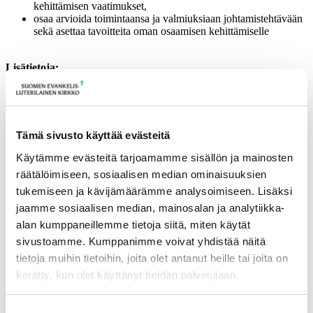
kehittämisen vaatimukset,
osaa arvioida toimintaansa ja valmiuksiaan johtamistehtävään
sekä asettaa tavoitteita oman osaamisen kehittämiselle
Lisätietoja:
​Koulutuksen sisältö:
kirkkoherran valta, vastuut ja osaamisvaatimukset
seurakunnan johtamisen eri ulottuvuudet
strategisten prosessien ja muutoksen johtaminen
Tämä sivusto käyttää evästeitä
verkostoituminen ja viestintä johtamisen välineinä
lähijohtaminen ja ihmisten johtaminen, henkilöstön
Käytämme evästeitä tarjoamamme sisällön ja mainosten
kehittäminen ja työhyvinvointi
räätälöimiseen, sosiaalisen median ominaisuuksien
johtajan psykodynamiikka ja itsereflektiotaito
tukemiseen ja kävijämäärämme analysoimiseen. Lisäksi
Osallistumismaksu:
n. 250 € (muutokset mahdollisia), sisältää
jaamme sosiaalisen median, mainosalan ja analytiikka-
lähipäivien täysihoidon
alan kumppaneillemme tietoja siitä, miten käytät
Muut kustannukset:
matka ja päivärahakustannukset.
sivustoamme. Kumppanimme voivat yhdistää näitä
Ilmoittautuminen viimeistään:
31.12.2025
tietoja muihin tietoihin, joita olet antanut heille tai joita on
Ilmoittautumisten peruutusehdot | Tampereen hiippakunta
kerätty, kun olet käyttänyt heidän palvelujaan.
Yhteyshenkilö
t: Mika Nokelainen (Turku), Airi Raitaranta
(Tampere)
Voit muuttaa evästeasetuksiesi hyväksyntää sivuston