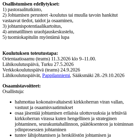
Osallistumisen edellytykset:
1) pastoraalitutkinto,
2) Johtamisen perusteet -koulutus tai muulla tavoin hankitut
vastaavat tiedot, taidot ja osaaminen,
3) johtamispotentiaalikartoitus,
4) ammatillinen uraohjauskeskustelu,
5) tuomiokapitulin myöntämä lupa
Koulutuksen toteutustapa:
Orientaatioaamu (teams) 11.3.2026 klo 9–11.00.
Lähikoulutuspäivä, Turku 27.5.2026
Verkkokoulutuspäivä (teams) 24.9.2026
Lähikoulutuspäivät,
Pappilanniemi
, Sääksmäki 28.-29.10.2026
Osaamistavoitteet:
Osallistuja:
hahmottaa kokonaisvaltaisesti kirkkoherran viran vallan,
vastuut ja osaamisvaatimukset
osaa jäsentää johtamisen erilaisia ulottuvuuksia ja tehtäviä
kirkkoherran virassa kuten hengellinen ja strateginen
johtaminen, seurakuntahallinnon, päätöksenteon ja toiminnan
ydinprosessien johtaminen
tuntee lähijohtamisen ja henkilöstön johtamisen ja