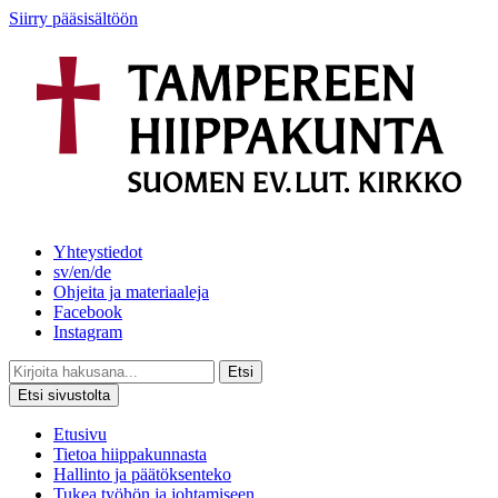
Siirry pääsisältöön
Yhteystiedot
sv/en/de
Ohjeita ja materiaaleja
Facebook
Instagram
Etsi
Etsi sivustolta
Etusivu
Tietoa hiippakunnasta
Hallinto ja päätöksenteko
Tukea työhön ja johtamiseen