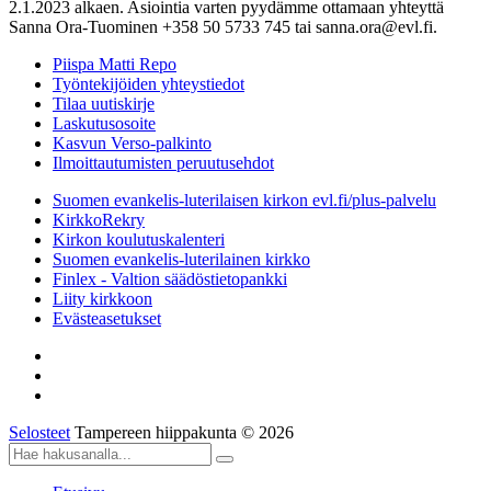
2.1.2023 alkaen. Asiointia varten pyydämme ottamaan yhteyttä
Sanna Ora-Tuominen +358 50 5733 745 tai sanna.ora@evl.fi.
Piispa Matti Repo
Työntekijöiden yhteystiedot
Tilaa uutiskirje
Laskutusosoite
Kasvun Verso-palkinto
Ilmoittautumisten peruutusehdot
Suomen evankelis-luterilaisen kirkon evl.fi/plus-palvelu
KirkkoRekry
Kirkon koulutuskalenteri
Suomen evankelis-luterilainen kirkko
Finlex - Valtion säädöstietopankki
Liity kirkkoon
Evästeasetukset
Selosteet
Tampereen hiippakunta © 2026