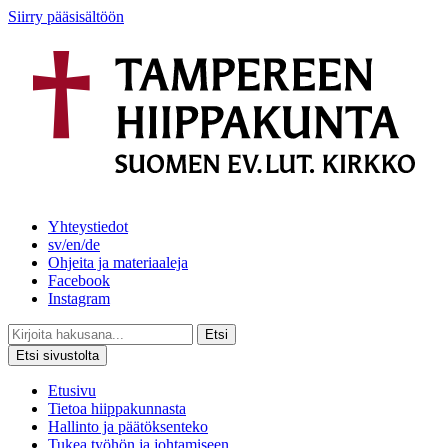
Siirry pääsisältöön
Yhteystiedot
sv/en/de
Ohjeita ja materiaaleja
Facebook
Instagram
Etsi
Etsi sivustolta
Etusivu
Tietoa hiippakunnasta
Hallinto ja päätöksenteko
Tukea työhön ja johtamiseen