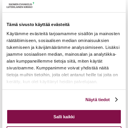
Tuomiokapitulin istunto
19.08.2026
Ikkunoita kristilliseen spiritualiteettiin: Matkakumppanuuden päivä
runojen, taiteen ja luonnon äärellä
25.08.2026
Tämä sivusto käyttää evästeitä
Toimistoväen verkostotapaaminen
08.09.2026
Käytämme evästeitä tarjoamamme sisällön ja mainosten
Takaisin tapahtumiin
räätälöimiseen, sosiaalisen median ominaisuuksien
tukemiseen ja kävijämäärämme analysoimiseen. Lisäksi
jaamme sosiaalisen median, mainosalan ja analytiikka-
alan kumppaneillemme tietoja siitä, miten käytät
sivustoamme. Kumppanimme voivat yhdistää näitä
tietoja muihin tietoihin, joita olet antanut heille tai joita on
kerätty, kun olet käyttänyt heidän palvelujaan.
Voit muuttaa evästeasetuksiesi hyväksyntää sivuston
Näytä tiedot
alalaidassa olevasta
Evästeasetukset
linkistä.
Salli kaikki