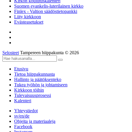
Kirkon koulutuskalenteri
Suomen evankelis-luterilainen kirkko
Finlex - Valtion säädöstietopankki
Liity kirkkoon
Evästeasetukset
Selosteet
Tampereen hiippakunta © 2026
Etusivu
Tietoa hiippakunnasta
Hallinto ja päätöksenteko
Tukea työhön ja johtamiseen
Kirkkoon töihin
Tulevaisuusprosessi
Kalenteri
Yhteystiedot
sv/en/de
Ohjeita ja materiaaleja
Facebook
Instagram