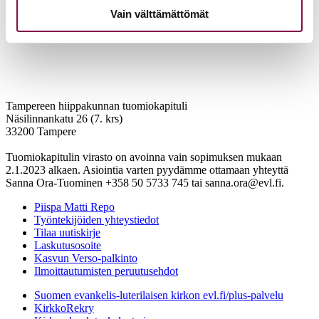
Vain välttämättömät
Tampereen hiippakunnan tuomiokapituli
Näsilinnankatu 26 (7. krs)
33200 Tampere
Tuomiokapitulin virasto on avoinna vain sopimuksen mukaan
2.1.2023 alkaen. Asiointia varten pyydämme ottamaan yhteyttä
Sanna Ora-Tuominen +358 50 5733 745 tai sanna.ora@evl.fi.
Piispa Matti Repo
Työntekijöiden yhteystiedot
Tilaa uutiskirje
Laskutusosoite
Kasvun Verso-palkinto
Ilmoittautumisten peruutusehdot
Suomen evankelis-luterilaisen kirkon evl.fi/plus-palvelu
KirkkoRekry