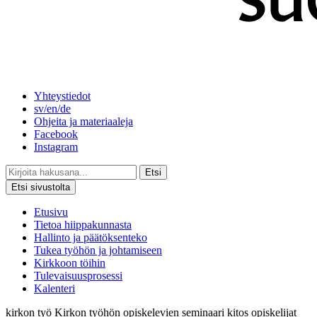
Yhteystiedot
sv/en/de
Ohjeita ja materiaaleja
Facebook
Instagram
Etsi
Etsi sivustolta
Etusivu
Tietoa hiippakunnasta
Hallinto ja päätöksenteko
Tukea työhön ja johtamiseen
Kirkkoon töihin
Tulevaisuusprosessi
Kalenteri
kirkon työ
Kirkon työhön opiskelevien seminaari
kitos
opiskelijat