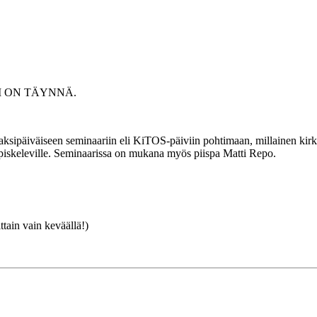
I ON TÄYNNÄ.
ksipäiväiseen seminaariin eli KiTOS-päiviin pohtimaan, millainen kirkko
opiskeleville. Seminaarissa on mukana myös piispa Matti Repo.
ain vain keväällä!)