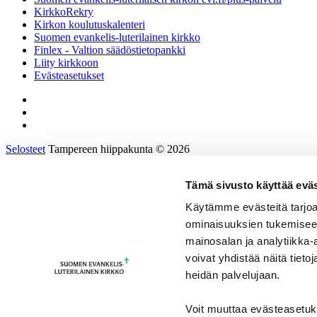
KirkkoRekry
Kirkon koulutuskalenteri
Suomen evankelis-luterilainen kirkko
Finlex - Valtion säädöstietopankki
Liity kirkkoon
Evästeasetukset
Selosteet
Tampereen hiippakunta © 2026
Tämä sivusto käyttää eväs
Etusivu
Tietoa hiippakunnasta
Käytämme evästeitä tarjoa
Hallinto ja päätöksenteko
ominaisuuksien tukemisee
Tukea työhön ja johtamiseen
Kirkkoon töihin
mainosalan ja analytiikka
Tulevaisuusprosessi
voivat yhdistää näitä tietoja
Kalenteri
heidän palvelujaan.
Yhteystiedot
sv/en/de
Voit muuttaa evästeasetuk
Ohjeita ja materiaaleja