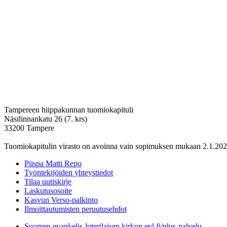
Tampereen hiippakunnan tuomiokapituli
Näsilinnankatu 26 (7. krs)
33200 Tampere
Tuomiokapitulin virasto on avoinna vain sopimuksen mukaan 2.1.202
Piispa Matti Repo
Työntekijöiden yhteystiedot
Tilaa uutiskirje
Laskutusosoite
Kasvun Verso-palkinto
Ilmoittautumisten peruutusehdot
Suomen evankelis-luterilaisen kirkon evl.fi/plus-palvelu