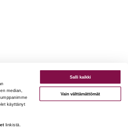
Salli kaikki
an
sen median,
Vain välttämättömät
. Kumppanimme
olet käyttänyt
et
linkistä.