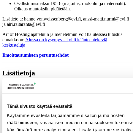
Osallistumismaksu 195 € (majoitus, ruokailut ja materiaalit).
Oikeus muutoksiin pidätetään.
​​Lisätietoja: hanne.vonweissenberg@evl.fi, anssi-matti.nurmi@evl.fi
ja airi.raitaranta@evl.fi
Art of Hosting ajatteluun ja menetelmiin voit halutessasi tutustua
ennakkoon:
Alussa on kysymys – kohti käänteentekeviä
keskusteluja
Ilmoittautumisten peruutusehdot
Lisätietoja
airi.raitaranta@evl.fi
Tulevia tapahtumia
Tämä sivusto käyttää evästeitä
Tuomiokapitulin istunto
19.08.2026
Käytämme evästeitä tarjoamamme sisällön ja mainosten
Ikkunoita kristilliseen spiritualiteettiin: Matkakumppanuuden päivä
räätälöimiseen, sosiaalisen median ominaisuuksien tukemise
runojen, taiteen ja luonnon äärellä
25.08.2026
kävijämäärämme analysoimiseen. Lisäksi jaamme sosiaalis