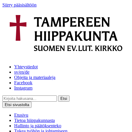
Siirry pääsisältöön
Yhteystiedot
sv/en/de
Ohjeita ja materiaaleja
Facebook
Instagram
Etsi
Etsi sivustolta
Etusivu
Tietoa hiippakunnasta
Hallinto ja päätöksenteko
Tukea työhön ja johtamiseen