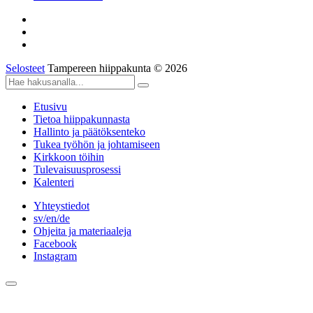
Selosteet
Tampereen hiippakunta © 2026
Etusivu
Tietoa hiippakunnasta
Hallinto ja päätöksenteko
Tukea työhön ja johtamiseen
Kirkkoon töihin
Tulevaisuusprosessi
Kalenteri
Yhteystiedot
sv/en/de
Ohjeita ja materiaaleja
Facebook
Instagram