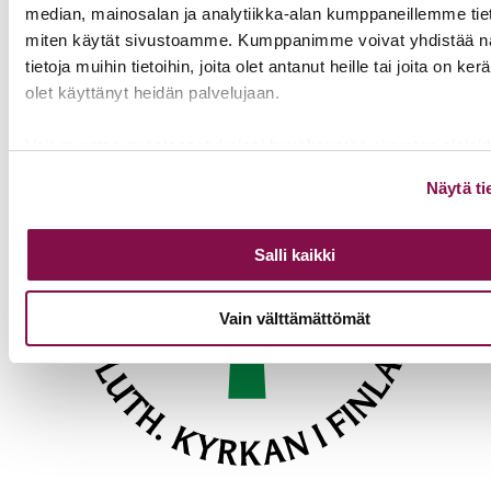
Toimistoväen verkostotapaaminen
08.09.2026
median, mainosalan ja analytiikka-alan kumppaneillemme tieto
miten käytät sivustoamme. Kumppanimme voivat yhdistää nä
Takaisin tapahtumiin
tietoja muihin tietoihin, joita olet antanut heille tai joita on ker
olet käyttänyt heidän palvelujaan.
Voit muuttaa evästeasetuksiesi hyväksyntää sivuston alalai
olevasta
Evästeasetukset
linkistä.
Näytä ti
Salli kaikki
Vain välttämättömät