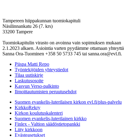
Tampereen hiippakunnan tuomiokapituli
Näsilinnankatu 26 (7. krs)
33200 Tampere
Tuomiokapitulin virasto on avoinna vain sopimuksen mukaan
2.1.2023 alkaen. Asiointia varten pyydämme ottamaan yhteyttä
Sanna Ora-Tuominen +358 50 5733 745 tai sanna.ora@evl.fi.
Piispa Matti Repo
Työntekijöiden yhteystiedot
Tilaa uutiskirje
Laskutusosoite
Kasvun Verso-palkinto
Ilmoittautumisten peruutusehdot
Suomen evankelis-luterilaisen kirkon evl.fi/plus-palvelu
KirkkoRekry
Kirkon koulutuskalenteri
Suomen evankelis-luterilainen kirkko
Finlex - Valtion säädöstietopankki
Liity kirkkoon
Evästeasetukset