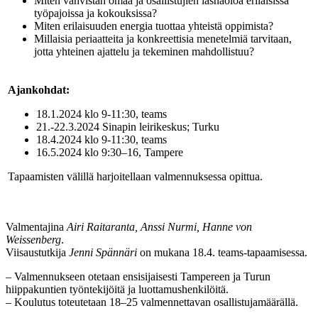
Miten vahvistan omaa ja osallistujien läsnäoloa erilaisissa
työpajoissa ja kokouksissa?
Miten erilaisuuden energia tuottaa yhteistä oppimista?
Millaisia periaatteita ja konkreettisia menetelmiä tarvitaan,
jotta yhteinen ajattelu ja tekeminen mahdollistuu?
Ajankohdat:
18.1.2024 klo 9-11:30, teams
21.-22.3.2024 Sinapin leirikeskus; Turku
18.4.2024 klo 9-11:30, teams
16.5.2024 klo 9:30–16, Tampere
Tapaamisten välillä harjoitellaan valmennuksessa opittua.
Valmentajina
Airi Raitaranta, Anssi Nurmi, Hanne von
Weissenberg
.
Viisaustutkija
Jenni Spännäri
on mukana 18.4. teams-tapaamisessa.
– Valmennukseen otetaan ensisijaisesti Tampereen ja Turun
hiippakuntien työntekijöitä ja luottamushenkilöitä.
– Koulutus toteutetaan 18–25 valmennettavan osallistujamäärällä.