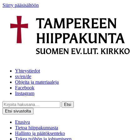
Siirry pääsisältöön
Yhteystiedot
sv/en/de
Ohjeita ja materiaaleja
Facebook
Instagram
Etsi
Etsi sivustolta
Etusivu
Tietoa hiippakunnasta
Hallinto ja päätöksenteko
Tukea työhön ja johtamiseen