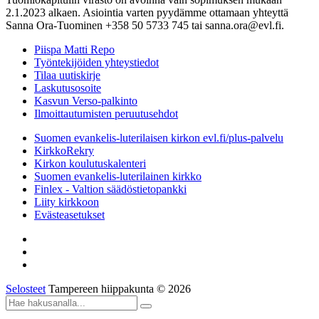
2.1.2023 alkaen. Asiointia varten pyydämme ottamaan yhteyttä
Sanna Ora-Tuominen +358 50 5733 745 tai sanna.ora@evl.fi.
Piispa Matti Repo
Työntekijöiden yhteystiedot
Tilaa uutiskirje
Laskutusosoite
Kasvun Verso-palkinto
Ilmoittautumisten peruutusehdot
Suomen evankelis-luterilaisen kirkon evl.fi/plus-palvelu
KirkkoRekry
Kirkon koulutuskalenteri
Suomen evankelis-luterilainen kirkko
Finlex - Valtion säädöstietopankki
Liity kirkkoon
Evästeasetukset
Selosteet
Tampereen hiippakunta © 2026