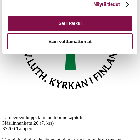
Näytä tiedot
alalaidassa olevasta
Evästeasetukset
linkistä.
Salli kaikki
Vain välttämättömät
Tampereen hiippakunnan tuomiokapituli
Näsilinnankatu 26 (7. krs)
33200 Tampere
Tuomiokapitulin virasto on avoinna vain sopimuksen mukaan