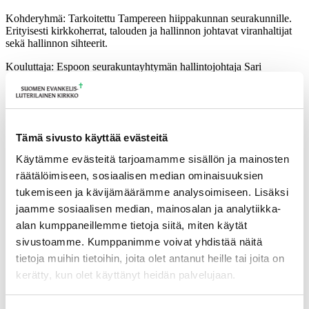
Kohderyhmä: Tarkoitettu Tampereen hiippakunnan seurakunnille.
Erityisesti kirkkoherrat, talouden ja hallinnon johtavat viranhaltijat
sekä hallinnon sihteerit.
Kouluttaja: Espoon seurakuntayhtymän hallintojohtaja Sari
Anetjärvi
Ilmoittautumisten peruutusehdot | Tampereen hiippakunta
Tulevia tapahtumia
Tämä sivusto käyttää evästeitä
Käytämme evästeitä tarjoamamme sisällön ja mainosten
Tuomiokapitulin istunto
19.08.2026
räätälöimiseen, sosiaalisen median ominaisuuksien
Ikkunoita kristilliseen spiritualiteettiin: Matkakumppanuuden päivä
tukemiseen ja kävijämäärämme analysoimiseen. Lisäksi
runojen, taiteen ja luonnon äärellä
25.08.2026
jaamme sosiaalisen median, mainosalan ja analytiikka-
Toimistoväen verkostotapaaminen
08.09.2026
alan kumppaneillemme tietoja siitä, miten käytät
sivustoamme. Kumppanimme voivat yhdistää näitä
Takaisin tapahtumiin
tietoja muihin tietoihin, joita olet antanut heille tai joita on
kerätty, kun olet käyttänyt heidän palvelujaan.
Voit muuttaa evästeasetuksiesi hyväksyntää sivuston