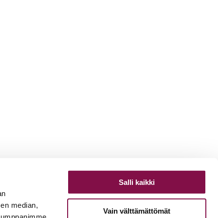
Salli kaikki
an
sen median,
Vain välttämättömät
. Kumppanimme