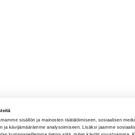
teitä
mamme sisällön ja mainosten räätälöimiseen, sosiaalisen medi
n ja kävijämäärämme analysoimiseen. Lisäksi jaamme sosiaali
-alan kumppaneillemme tietoja siitä, miten käytät sivustoamme