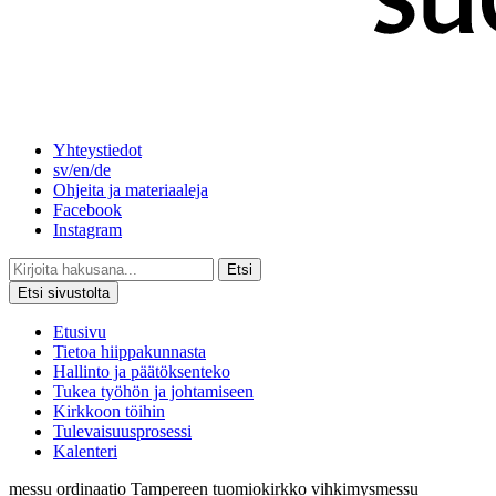
Yhteystiedot
sv/en/de
Ohjeita ja materiaaleja
Facebook
Instagram
Etsi
Etsi sivustolta
Etusivu
Tietoa hiippakunnasta
Hallinto ja päätöksenteko
Tukea työhön ja johtamiseen
Kirkkoon töihin
Tulevaisuusprosessi
Kalenteri
messu
ordinaatio
Tampereen tuomiokirkko
vihkimysmessu