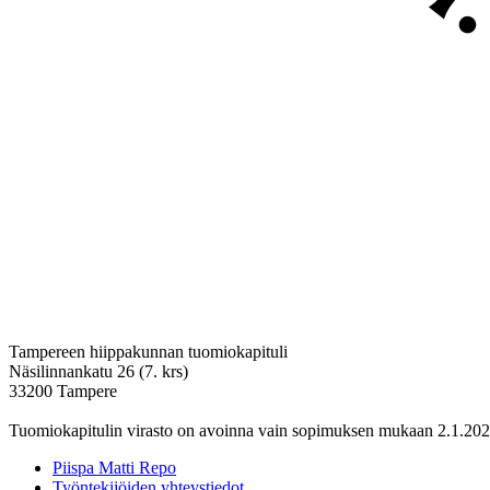
Tampereen hiippakunnan tuomiokapituli
Näsilinnankatu 26 (7. krs)
33200 Tampere
Tuomiokapitulin virasto on avoinna vain sopimuksen mukaan 2.1.202
Piispa Matti Repo
Työntekijöiden yhteystiedot