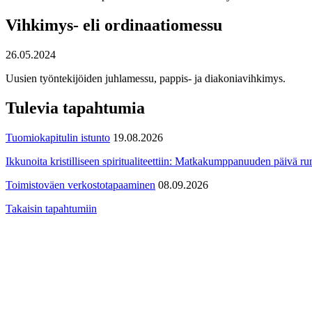
Vihkimys- eli ordinaatiomessu
26.05.2024
Uusien työntekijöiden juhlamessu, pappis- ja diakoniavihkimys.
Tulevia tapahtumia
Tuomiokapitulin istunto
19.08.2026
Ikkunoita kristilliseen spiritualiteettiin: Matkakumppanuuden päivä run
Toimistoväen verkostotapaaminen
08.09.2026
Takaisin tapahtumiin