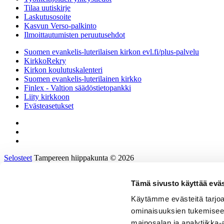
Tilaa uutiskirje
Laskutusosoite
Kasvun Verso-palkinto
Ilmoittautumisten peruutusehdot
Suomen evankelis-luterilaisen kirkon evl.fi/plus-palvelu
KirkkoRekry
Kirkon koulutuskalenteri
Suomen evankelis-luterilainen kirkko
Finlex - Valtion säädöstietopankki
Liity kirkkoon
Evästeasetukset
Selosteet
Tampereen hiippakunta © 2026
Tämä sivusto käyttää eväs
Etusivu
Tietoa hiippakunnasta
Käytämme evästeitä tarjoa
Hallinto ja päätöksenteko
ominaisuuksien tukemisee
Tukea työhön ja johtamiseen
Kirkkoon töihin
mainosalan ja analytiikka