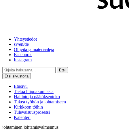
Yhteystiedot
sv/en/de
Ohjeita ja materiaaleja
Facebook
Instagram
Etsi
Etsi sivustolta
Etusivu
Tietoa hiippakunnasta
Hallinto ja päätöksenteko
Tukea työhön ja johtamiseen
Kirkkoon töihin
Tulevaisuusprosessi
Kalenteri
johtaminen
johtamisvalmennus