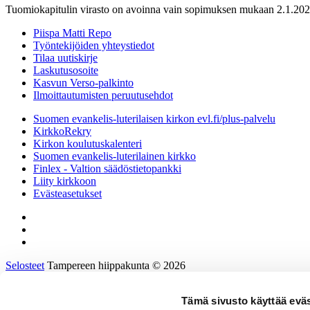
Tuomiokapitulin virasto on avoinna vain sopimuksen mukaan 2.1.202
Piispa Matti Repo
Työntekijöiden yhteystiedot
Tilaa uutiskirje
Laskutusosoite
Kasvun Verso-palkinto
Ilmoittautumisten peruutusehdot
Suomen evankelis-luterilaisen kirkon evl.fi/plus-palvelu
KirkkoRekry
Kirkon koulutuskalenteri
Suomen evankelis-luterilainen kirkko
Finlex - Valtion säädöstietopankki
Liity kirkkoon
Evästeasetukset
Selosteet
Tampereen hiippakunta © 2026
Tämä sivusto käyttää eväs
Etusivu