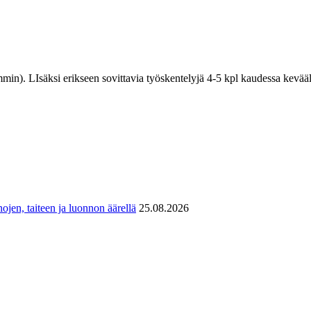
n). LIsäksi erikseen sovittavia työskentelyjä 4-5 kpl kaudessa kevääll
ojen, taiteen ja luonnon äärellä
25.08.2026