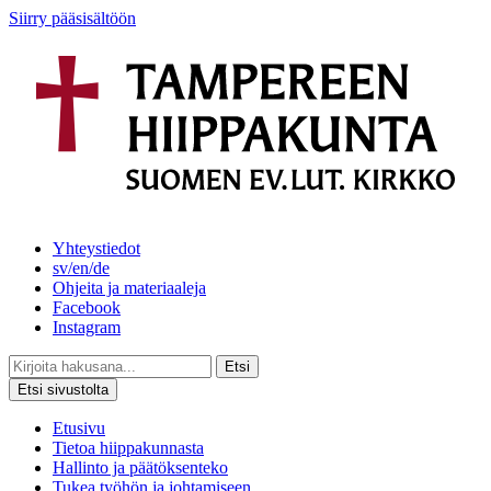
Siirry pääsisältöön
Yhteystiedot
sv/en/de
Ohjeita ja materiaaleja
Facebook
Instagram
Etsi
Etsi sivustolta
Etusivu
Tietoa hiippakunnasta
Hallinto ja päätöksenteko
Tukea työhön ja johtamiseen