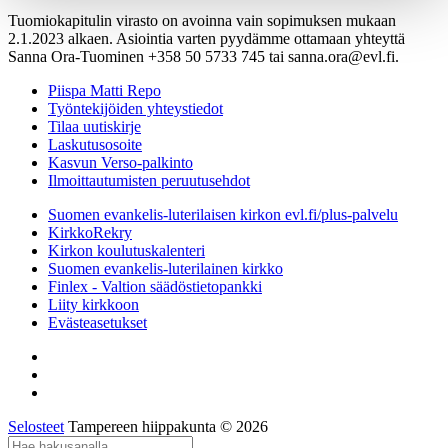
Tuomiokapitulin virasto on avoinna vain sopimuksen mukaan
2.1.2023 alkaen. Asiointia varten pyydämme ottamaan yhteyttä
Sanna Ora-Tuominen +358 50 5733 745 tai sanna.ora@evl.fi.
Piispa Matti Repo
Työntekijöiden yhteystiedot
Tilaa uutiskirje
Laskutusosoite
Kasvun Verso-palkinto
Ilmoittautumisten peruutusehdot
Suomen evankelis-luterilaisen kirkon evl.fi/plus-palvelu
KirkkoRekry
Kirkon koulutuskalenteri
Suomen evankelis-luterilainen kirkko
Finlex - Valtion säädöstietopankki
Liity kirkkoon
Evästeasetukset
Selosteet
Tampereen hiippakunta © 2026