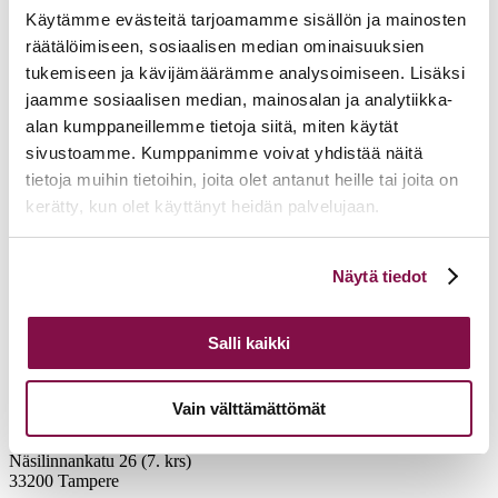
Käytämme evästeitä tarjoamamme sisällön ja mainosten
räätälöimiseen, sosiaalisen median ominaisuuksien
tukemiseen ja kävijämäärämme analysoimiseen. Lisäksi
jaamme sosiaalisen median, mainosalan ja analytiikka-
alan kumppaneillemme tietoja siitä, miten käytät
sivustoamme. Kumppanimme voivat yhdistää näitä
tietoja muihin tietoihin, joita olet antanut heille tai joita on
kerätty, kun olet käyttänyt heidän palvelujaan.
Voit muuttaa evästeasetuksiesi hyväksyntää sivuston
Näytä tiedot
alalaidassa olevasta
Evästeasetukset
linkistä.
Salli kaikki
Vain välttämättömät
Tampereen hiippakunnan tuomiokapituli
Näsilinnankatu 26 (7. krs)
33200 Tampere