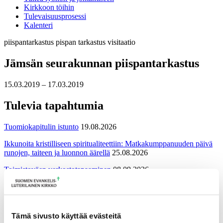
Kirkkoon töihin
Tulevaisuusprosessi
Kalenteri
piispantarkastus
pispan
tarkastus
visitaatio
Jämsän seurakunnan piispantarkastus
15.03.2019 – 17.03.2019
Tulevia tapahtumia
Tuomiokapitulin istunto
19.08.2026
Ikkunoita kristilliseen spiritualiteettiin: Matkakumppanuuden päivä
runojen, taiteen ja luonnon äärellä
25.08.2026
Toimistoväen verkostotapaaminen
08.09.2026
Takaisin tapahtumiin
Tämä sivusto käyttää evästeitä