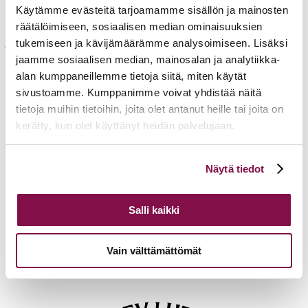
Ilmoittautumisten peruutusehdot
Käytämme evästeitä tarjoamamme sisällön ja mainosten
räätälöimiseen, sosiaalisen median ominaisuuksien
Kokonaisuuden vastuukouluttajina toimivat Hanne von Weissenberg
ja Teemu Salminen
tukemiseen ja kävijämäärämme analysoimiseen. Lisäksi
jaamme sosiaalisen median, mainosalan ja analytiikka-
alan kumppaneillemme tietoja siitä, miten käytät
Lisätietoja
sivustoamme. Kumppanimme voivat yhdistää näitä
tietoja muihin tietoihin, joita olet antanut heille tai joita on
hanne.vonweissenberg@evl.fi
kerätty, kun olet käyttänyt heidän palvelujaan.
Tulevia tapahtumia
Voit muuttaa evästeasetuksiesi hyväksyntää sivuston
Näytä tiedot
Tuomiokapitulin istunto
19.08.2026
alalaidassa olevasta
Evästeasetukset
linkistä.
Ikkunoita kristilliseen spiritualiteettiin: Matkakumppanuuden päivä
runojen, taiteen ja luonnon äärellä
25.08.2026
Salli kaikki
Toimistoväen verkostotapaaminen
08.09.2026
Vain välttämättömät
Takaisin tapahtumiin