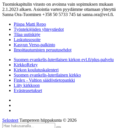
Tuomiokapitulin virasto on avoinna vain sopimuksen mukaan
2.1.2023 alkaen. Asiointia varten pyydämme ottamaan yhteyttä
Sanna Ora-Tuominen +358 50 5733 745 tai sanna.ora@evl.fi.
Piispa Matti Repo
Työntekijöiden yhteystiedot
Tilaa uutiskirje
Laskutusosoite
Kasvun Verso-palkinto
Ilmoittautumisten peruutusehdot
Suomen evankelis-luterilaisen kirkon evl.fi/plus-palvelu
KirkkoRekry
Kirkon koulutuskalenteri
Suomen evankelis-luterilainen kirkko
Finlex - Valtion säädöstietopankki
Liity kirkkoon
Evästeasetukset
Selosteet
Tampereen hiippakunta © 2026