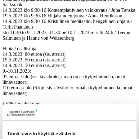
Sääksmäki
14.3.2023 klo 9:30-16 Kontemplatiivinen valokuvaus / Juha Tanska
19.5.2023 klo 9:30-16 Hiljaisuuden jooga / Anna Henriksson
14.9.2023 klo 9:30-16 Kristillinen meditaatio, hengellinen ohjaus /
Terhi Paananen
klo 11:30 to 9.11.2023 -11:30 pe 10.11.2023 retriitti 24 h / Teemu
Salminen ja Hanne von Weissenberg
Hinta / osallistuja
14.3.2023: 80 euroa (sis. ateriat)
19.5.2023: 50 euroa (sis. ateriat)
14.9.2023: 50 euroa (sis. ateriat)
9.-10.11.2023:
95 euroa / hlö (sis. täysihoito, ilman omaa kylpyhuonetta, omat
liinavaatteet);
110 euroa / hlö (6 kpl, sis. täysihoito, omalla kylpyhuoneella, omat
liinavaatteet)
Lisäksi matkakulut.
Kaikki neljä jaksoa yhteensä (4 x 0,25 op= 1 op):
280 euroa / osallistuja + matkakulut (sis. ateriat yksittäisissä
koulutuspäivissä ja täysihoito 24 tunnin retriitissä)
295 euroa omalla kylpyhuoneella
Tämä sivusto käyttää evästeitä