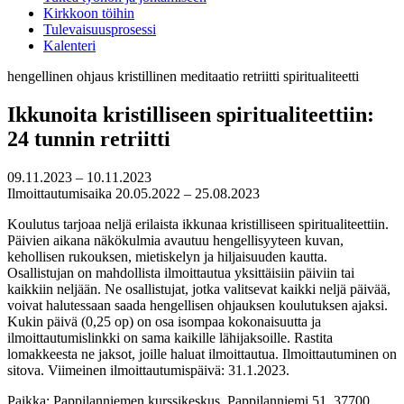
Kirkkoon töihin
Tulevaisuusprosessi
Kalenteri
hengellinen ohjaus
kristillinen meditaatio
retriitti
spiritualiteetti
Ikkunoita kristilliseen spiritualiteettiin:
24 tunnin retriitti
09.11.2023 – 10.11.2023
Ilmoittautumisaika 20.05.2022 – 25.08.2023
Koulutus tarjoaa neljä erilaista ikkunaa kristilliseen spiritualiteettiin.
Päivien aikana näkökulmia avautuu hengellisyyteen kuvan,
kehollisen rukouksen, mietiskelyn ja hiljaisuuden kautta.
Osallistujan on mahdollista ilmoittautua yksittäisiin päiviin tai
kaikkiin neljään. Ne osallistujat, jotka valitsevat kaikki neljä päivää,
voivat halutessaan saada hengellisen ohjauksen koulutuksen ajaksi.
Kukin päivä (0,25 op) on osa isompaa kokonaisuutta ja
ilmoittautumislinkki on sama kaikille lähijaksoille. Rastita
lomakkeesta ne jaksot, joille haluat ilmoittautua. Ilmoittautuminen on
sitova. Viimeinen ilmoittautumispäivä: 31.1.2023.
Paikka: Pappilanniemen kurssikeskus, Pappilanniemi 51, 37700