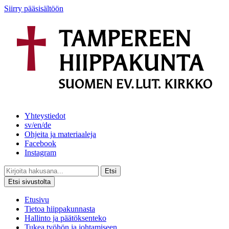
Siirry pääsisältöön
Yhteystiedot
sv/en/de
Ohjeita ja materiaaleja
Facebook
Instagram
Etsi
Etsi sivustolta
Etusivu
Tietoa hiippakunnasta
Hallinto ja päätöksenteko
Tukea työhön ja johtamiseen