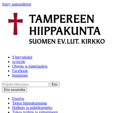
Siirry pääsisältöön
Yhteystiedot
sv/en/de
Ohjeita ja materiaaleja
Facebook
Instagram
Etsi
Etsi sivustolta
Etusivu
Tietoa hiippakunnasta
Hallinto ja päätöksenteko
Tukea työhön ja johtamiseen