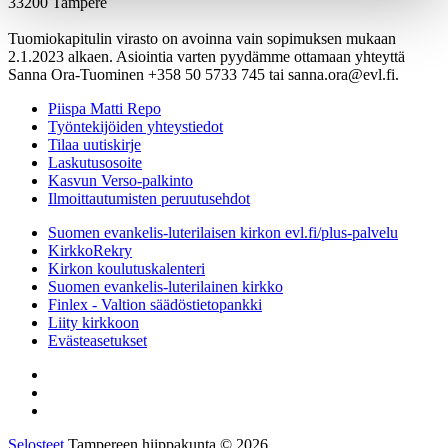
33200 Tampere
Tuomiokapitulin virasto on avoinna vain sopimuksen mukaan
2.1.2023 alkaen. Asiointia varten pyydämme ottamaan yhteyttä
Sanna Ora-Tuominen +358 50 5733 745 tai sanna.ora@evl.fi.
Piispa Matti Repo
Työntekijöiden yhteystiedot
Tilaa uutiskirje
Laskutusosoite
Kasvun Verso-palkinto
Ilmoittautumisten peruutusehdot
Suomen evankelis-luterilaisen kirkon evl.fi/plus-palvelu
KirkkoRekry
Kirkon koulutuskalenteri
Suomen evankelis-luterilainen kirkko
Finlex - Valtion säädöstietopankki
Liity kirkkoon
Evästeasetukset
Selosteet
Tampereen hiippakunta © 2026