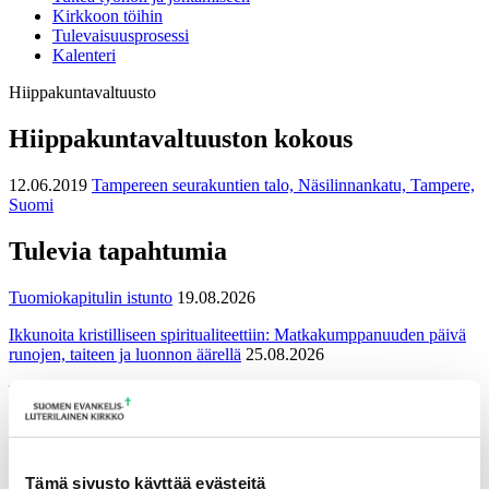
Kirkkoon töihin
Tulevaisuusprosessi
Kalenteri
Hiippakuntavaltuusto
Hiippakuntavaltuuston kokous
12.06.2019
Tampereen seurakuntien talo, Näsilinnankatu, Tampere,
Suomi
Tulevia tapahtumia
Tuomiokapitulin istunto
19.08.2026
Ikkunoita kristilliseen spiritualiteettiin: Matkakumppanuuden päivä
runojen, taiteen ja luonnon äärellä
25.08.2026
Toimistoväen verkostotapaaminen
08.09.2026
Takaisin tapahtumiin
Tämä sivusto käyttää evästeitä