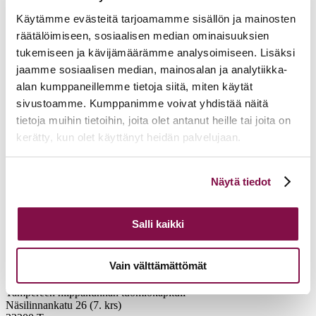
Käytämme evästeitä tarjoamamme sisällön ja mainosten
räätälöimiseen, sosiaalisen median ominaisuuksien
tukemiseen ja kävijämäärämme analysoimiseen. Lisäksi
jaamme sosiaalisen median, mainosalan ja analytiikka-
alan kumppaneillemme tietoja siitä, miten käytät
sivustoamme. Kumppanimme voivat yhdistää näitä
tietoja muihin tietoihin, joita olet antanut heille tai joita on
kerätty, kun olet käyttänyt heidän palvelujaan.
Voit muuttaa evästeasetuksiesi hyväksyntää sivuston
Näytä tiedot
alalaidassa olevasta
Evästeasetukset
linkistä.
Salli kaikki
Vain välttämättömät
Tampereen hiippakunnan tuomiokapituli
Näsilinnankatu 26 (7. krs)