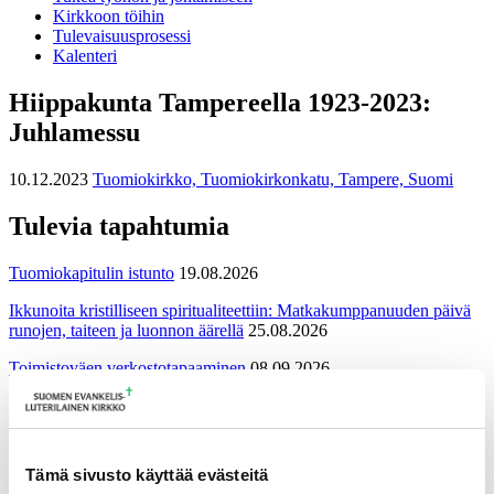
Kirkkoon töihin
Tulevaisuusprosessi
Kalenteri
Hiippakunta Tampereella 1923-2023:
Juhlamessu
10.12.2023
Tuomiokirkko, Tuomiokirkonkatu, Tampere, Suomi
Tulevia tapahtumia
Tuomiokapitulin istunto
19.08.2026
Ikkunoita kristilliseen spiritualiteettiin: Matkakumppanuuden päivä
runojen, taiteen ja luonnon äärellä
25.08.2026
Toimistoväen verkostotapaaminen
08.09.2026
Takaisin tapahtumiin
Tämä sivusto käyttää evästeitä