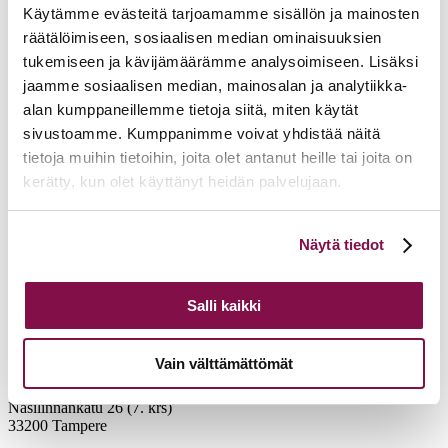
Käytämme evästeitä tarjoamamme sisällön ja mainosten
räätälöimiseen, sosiaalisen median ominaisuuksien
tukemiseen ja kävijämäärämme analysoimiseen. Lisäksi
jaamme sosiaalisen median, mainosalan ja analytiikka-
alan kumppaneillemme tietoja siitä, miten käytät
sivustoamme. Kumppanimme voivat yhdistää näitä
tietoja muihin tietoihin, joita olet antanut heille tai joita on
kerätty, kun olet käyttänyt heidän palvelujaan.
Voit muuttaa evästeasetuksiesi hyväksyntää sivuston
Näytä tiedot
alalaidassa olevasta
Evästeasetukset
linkistä.
Salli kaikki
Vain välttämättömät
Tampereen hiippakunnan tuomiokapituli
Näsilinnankatu 26 (7. krs)
33200 Tampere