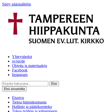
Siirry pääsisältöön
Yhteystiedot
sv/en/de
Ohjeita ja materiaaleja
Facebook
Instagram
Etsi
Etsi sivustolta
Etusivu
Tietoa hiippakunnasta
Hallinto ja päätöksenteko
Tukea työhön ja johtamiseen