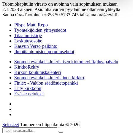
Tuomiokapitulin virasto on avoinna vain sopimuksen mukaan
2.1.2023 alkaen. Asiointia varten pyydämme ottamaan yhteyttä
Sanna Ora-Tuominen +358 50 5733 745 tai sanna.ora@evl.fi.
Piispa Matti Repo
Työntekijöiden yhteystiedot
Tilaa uutiskirje
Laskutusosoite
Kasvun Verso-palkinto
Ilmoittautumisten peruutusehdot
Suomen evankelis-luterilaisen kirkon evl.fi/plus-palvelu
KirkkoRekry
Kirkon koulutuskalenteri
Suomen evankelis-luterilainen kirkko
Finlex - Valtion säädöstietopankki
Liity kirkkoon
Evästeasetukset
Selosteet
Tampereen hiippakunta © 2026