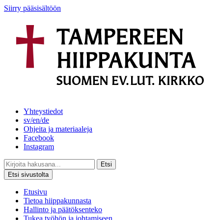
Siirry pääsisältöön
Yhteystiedot
sv/en/de
Ohjeita ja materiaaleja
Facebook
Instagram
Etsi
Etsi sivustolta
Etusivu
Tietoa hiippakunnasta
Hallinto ja päätöksenteko
Tukea työhön ja johtamiseen