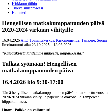
Kirkkoon töihin
Tulevaisuusprosessi
Kalenteri
Hengellisen matkakumppanuuden päivä
2020-2024 virkaan vihityille
16.04.2026
AitO Toimintakeskus, Kirjoniementie, Tampere, Suomi
Ilmoittautumisaika 23.10.2025 – 18.03.2026
”Kaipauksesta lähdemme liikkeelle, kaipauksesta.”
Tulkaa syömään!
Hengellisen
matkakumppanuuden päivä
16.4.2026 klo 9:30-17:00
Tämä hengellisen matkakumppanuuden päivä on tarkoitettu vuosina
2020-2024 virkaan vihityille papeille ja diakoneille Tampereen
hiippakunnassa.
Huom! Paikka on vaihtunut!