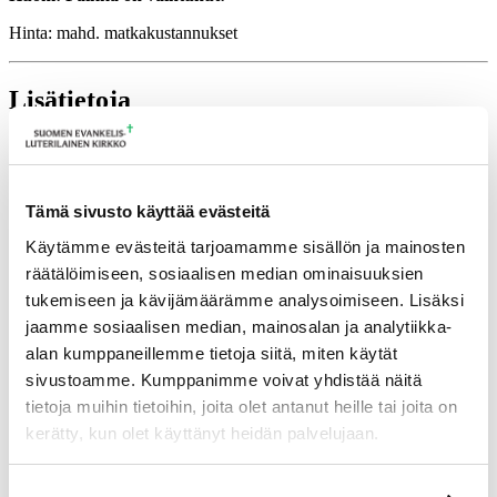
Hinta: mahd. matkakustannukset
Lisätietoja
hanne.vonweissenberg@evl.fi
Tulevia tapahtumia
Tämä sivusto käyttää evästeitä
Tuomiokapitulin istunto
19.08.2026
Käytämme evästeitä tarjoamamme sisällön ja mainosten
räätälöimiseen, sosiaalisen median ominaisuuksien
Ikkunoita kristilliseen spiritualiteettiin: Matkakumppanuuden päivä
runojen, taiteen ja luonnon äärellä
25.08.2026
tukemiseen ja kävijämäärämme analysoimiseen. Lisäksi
jaamme sosiaalisen median, mainosalan ja analytiikka-
Toimistoväen verkostotapaaminen
08.09.2026
alan kumppaneillemme tietoja siitä, miten käytät
Takaisin tapahtumiin
sivustoamme. Kumppanimme voivat yhdistää näitä
tietoja muihin tietoihin, joita olet antanut heille tai joita on
kerätty, kun olet käyttänyt heidän palvelujaan.
Voit muuttaa evästeasetuksiesi hyväksyntää sivuston