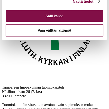
Näytä tiedot
alalaidassa olevasta
Evästeasetukset
linkistä.
Salli kaikki
Vain välttämättömät
Tampereen hiippakunnan tuomiokapituli
Näsilinnankatu 26 (7. krs)
33200 Tampere
Tuomiokapitulin virasto on avoinna vain sopimuksen mukaan