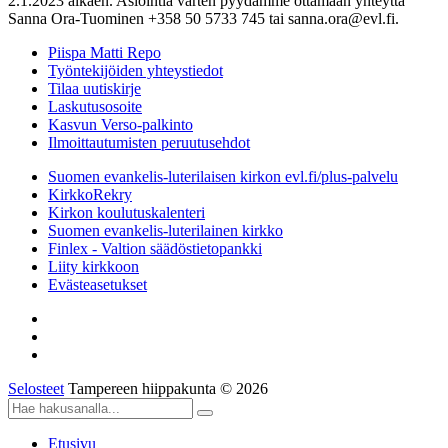
2.1.2023 alkaen. Asiointia varten pyydämme ottamaan yhteyttä
Sanna Ora-Tuominen +358 50 5733 745 tai sanna.ora@evl.fi.
Piispa Matti Repo
Työntekijöiden yhteystiedot
Tilaa uutiskirje
Laskutusosoite
Kasvun Verso-palkinto
Ilmoittautumisten peruutusehdot
Suomen evankelis-luterilaisen kirkon evl.fi/plus-palvelu
KirkkoRekry
Kirkon koulutuskalenteri
Suomen evankelis-luterilainen kirkko
Finlex - Valtion säädöstietopankki
Liity kirkkoon
Evästeasetukset
Selosteet
Tampereen hiippakunta © 2026
Etusivu