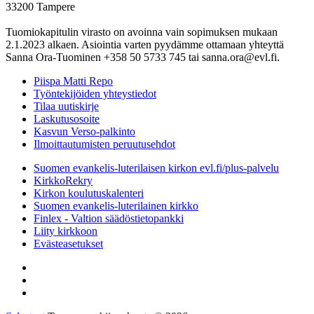
33200 Tampere
Tuomiokapitulin virasto on avoinna vain sopimuksen mukaan
2.1.2023 alkaen. Asiointia varten pyydämme ottamaan yhteyttä
Sanna Ora-Tuominen +358 50 5733 745 tai sanna.ora@evl.fi.
Piispa Matti Repo
Työntekijöiden yhteystiedot
Tilaa uutiskirje
Laskutusosoite
Kasvun Verso-palkinto
Ilmoittautumisten peruutusehdot
Suomen evankelis-luterilaisen kirkon evl.fi/plus-palvelu
KirkkoRekry
Kirkon koulutuskalenteri
Suomen evankelis-luterilainen kirkko
Finlex - Valtion säädöstietopankki
Liity kirkkoon
Evästeasetukset