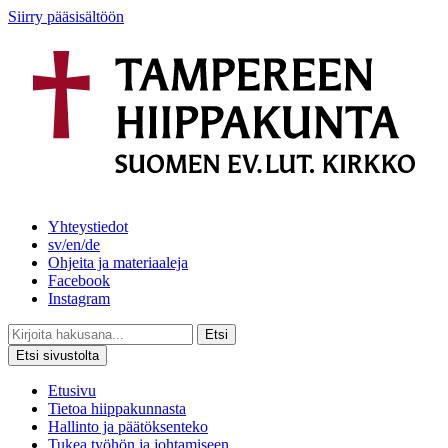
Siirry pääsisältöön
Yhteystiedot
sv/en/de
Ohjeita ja materiaaleja
Facebook
Instagram
Etsi
Etsi sivustolta
Etusivu
Tietoa hiippakunnasta
Hallinto ja päätöksenteko
Tukea työhön ja johtamiseen