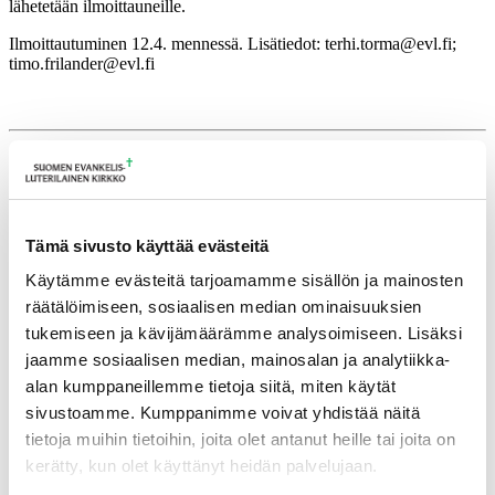
lähetetään ilmoittauneille.
Ilmoittautuminen 12.4. mennessä. Lisätiedot: terhi.torma@evl.fi;
timo.frilander@evl.fi
Lisätietoja
terhi.torma@evl.fi
Tämä sivusto käyttää evästeitä
Tulevia tapahtumia
Käytämme evästeitä tarjoamamme sisällön ja mainosten
räätälöimiseen, sosiaalisen median ominaisuuksien
Tuomiokapitulin istunto
19.08.2026
tukemiseen ja kävijämäärämme analysoimiseen. Lisäksi
Ikkunoita kristilliseen spiritualiteettiin: Matkakumppanuuden päivä
jaamme sosiaalisen median, mainosalan ja analytiikka-
runojen, taiteen ja luonnon äärellä
25.08.2026
alan kumppaneillemme tietoja siitä, miten käytät
Toimistoväen verkostotapaaminen
08.09.2026
sivustoamme. Kumppanimme voivat yhdistää näitä
tietoja muihin tietoihin, joita olet antanut heille tai joita on
Takaisin tapahtumiin
kerätty, kun olet käyttänyt heidän palvelujaan.