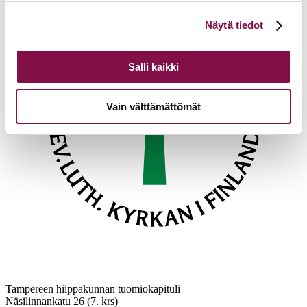
Voit muuttaa evästeasetuksiesi hyväksyntää sivuston
Näytä tiedot
alalaidassa olevasta
Evästeasetukset
linkistä.
Salli kaikki
Vain välttämättömät
Tampereen hiippakunnan tuomiokapituli
Näsilinnankatu 26 (7. krs)