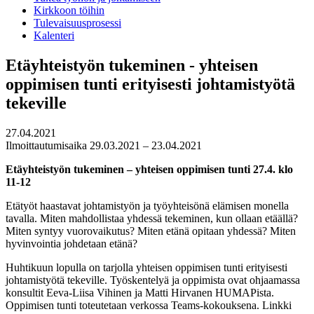
Kirkkoon töihin
Tulevaisuusprosessi
Kalenteri
Etäyhteistyön tukeminen - yhteisen
oppimisen tunti erityisesti johtamistyötä
tekeville
27.04.2021
Ilmoittautumisaika 29.03.2021 – 23.04.2021
Etäyhteistyön tukeminen – yhteisen oppimisen tunti 27.4. klo
11-12
Etätyöt haastavat johtamistyön ja työyhteisönä elämisen monella
tavalla. Miten mahdollistaa yhdessä tekeminen, kun ollaan etäällä?
Miten syntyy vuorovaikutus? Miten etänä opitaan yhdessä? Miten
hyvinvointia johdetaan etänä?
Huhtikuun lopulla on tarjolla yhteisen oppimisen tunti erityisesti
johtamistyötä tekeville. Työskentelyä ja oppimista ovat ohjaamassa
konsultit Eeva-Liisa Vihinen ja Matti Hirvanen HUMAPista.
Oppimisen tunti toteutetaan verkossa Teams-kokouksena. Linkki