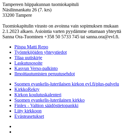
Tampereen hiippakunnan tuomiokapituli
Näsilinnankatu 26 (7. krs)
33200 Tampere
Tuomiokapitulin virasto on avoinna vain sopimuksen mukaan
2.1.2023 alkaen. Asiointia varten pyydämme ottamaan yhteyttä
Sanna Ora-Tuominen +358 50 5733 745 tai sanna.ora@evl.fi.
Piispa Matti Repo
Työntekijöiden yhteystiedot
Tilaa uutiskirje
Laskutusosoite
Kasvun Verso-palkinto
Ilmoittautumisten peruutusehdot
Suomen evankelis-luterilaisen kirkon evl.fi/plus-palvelu
KirkkoRekry
Kirkon koulutuskalenteri
Suomen evankelis-luterilainen kirkko
Finlex - Valtion säädöstietopankki
Liity kirkkoon
Evästeasetukset