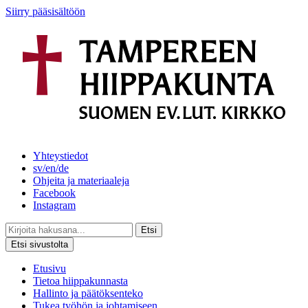
Siirry pääsisältöön
Yhteystiedot
sv/en/de
Ohjeita ja materiaaleja
Facebook
Instagram
Etsi
Etsi sivustolta
Etusivu
Tietoa hiippakunnasta
Hallinto ja päätöksenteko
Tukea työhön ja johtamiseen