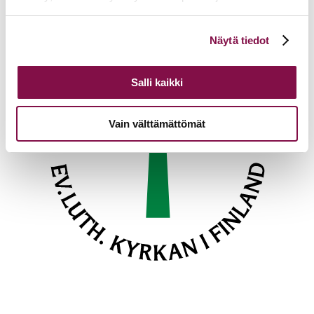
Voit muuttaa evästeasetuksiesi hyväksyntää sivuston
Näytä tiedot
alalaidassa olevasta
Evästeasetukset
linkistä.
Salli kaikki
Vain välttämättömät