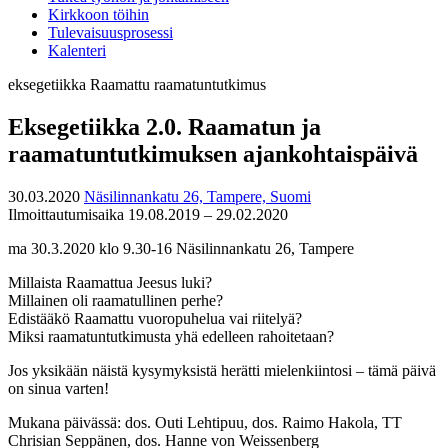
Kirkkoon töihin
Tulevaisuusprosessi
Kalenteri
eksegetiikka
Raamattu
raamatuntutkimus
Eksegetiikka 2.0. Raamatun ja
raamatuntutkimuksen ajankohtaispäivä
30.03.2020
Näsilinnankatu 26, Tampere, Suomi
Ilmoittautumisaika 19.08.2019 – 29.02.2020
ma 30.3.2020 klo 9.30-16 Näsilinnankatu 26, Tampere
Millaista Raamattua Jeesus luki?
Millainen oli raamatullinen perhe?
Edistääkö Raamattu vuoropuhelua vai riitelyä?
Miksi raamatuntutkimusta yhä edelleen rahoitetaan?
Jos yksikään näistä kysymyksistä herätti mielenkiintosi – tämä päivä
on sinua varten!
Mukana päivässä: dos. Outi Lehtipuu, dos. Raimo Hakola, TT
Chrisian Seppänen, dos. Hanne von Weissenberg