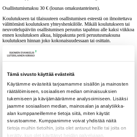
Osallistumismaksu 30 € (lounas omakustanteinen).
Koulutukseen tai tilaisuuteen osallistumisen esteestä on ilmoitettava
välittömästi koulutuksen yhteyshenkilölle. Mikäli koulutukseen tai
neuvottelupäiviin osallistumisen peruutus tapahtuu alle kaksi viikkoa
ennen koulutuksen alkua, hiippakunta perii peruutusmaksuna
koulutuksen hinnan joko kokonaisuudessaan tai osittain.
Lisätietoja
hanne.vonweissenberg@evl.fi
Tämä sivusto käyttää evästeitä
Tulevia tapahtumia
Käytämme evästeitä tarjoamamme sisällön ja mainosten
räätälöimiseen, sosiaalisen median ominaisuuksien
Tuomiokapitulin istunto
19.08.2026
tukemiseen ja kävijämäärämme analysoimiseen. Lisäksi
jaamme sosiaalisen median, mainosalan ja analytiikka-
Ikkunoita kristilliseen spiritualiteettiin: Matkakumppanuuden päivä
alan kumppaneillemme tietoja siitä, miten käytät
runojen, taiteen ja luonnon äärellä
25.08.2026
sivustoamme. Kumppanimme voivat yhdistää näitä
Toimistoväen verkostotapaaminen
08.09.2026
tietoja muihin tietoihin, joita olet antanut heille tai joita on
Takaisin tapahtumiin
kerätty, kun olet käyttänyt heidän palvelujaan.