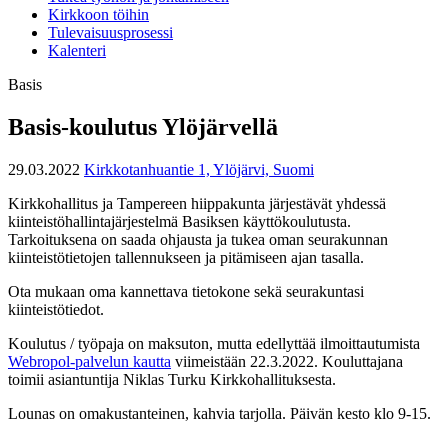
Kirkkoon töihin
Tulevaisuusprosessi
Kalenteri
Basis
Basis-koulutus Ylöjärvellä
29.03.2022
Kirkkotanhuantie 1, Ylöjärvi, Suomi
Kirkkohallitus ja Tampereen hiippakunta järjestävät yhdessä
kiinteistöhallintajärjestelmä Basiksen käyttökoulutusta.
Tarkoituksena on saada ohjausta ja tukea oman seurakunnan
kiinteistötietojen tallennukseen ja pitämiseen ajan tasalla.
Ota mukaan oma kannettava tietokone sekä seurakuntasi
kiinteistötiedot.
Koulutus / työpaja on maksuton, mutta edellyttää ilmoittautumista
Webropol-palvelun kautta
viimeistään 22.3.2022. Kouluttajana
toimii asiantuntija Niklas Turku Kirkkohallituksesta.
Lounas on omakustanteinen, kahvia tarjolla. Päivän kesto klo 9-15.