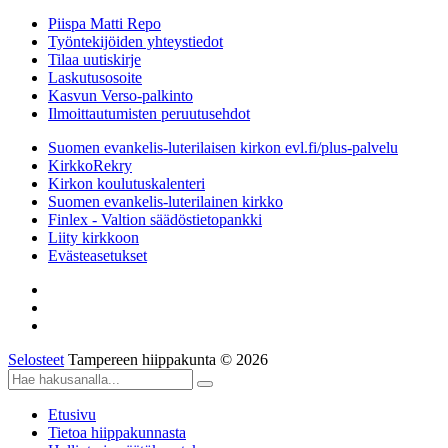
Piispa Matti Repo
Työntekijöiden yhteystiedot
Tilaa uutiskirje
Laskutusosoite
Kasvun Verso-palkinto
Ilmoittautumisten peruutusehdot
Suomen evankelis-luterilaisen kirkon evl.fi/plus-palvelu
KirkkoRekry
Kirkon koulutuskalenteri
Suomen evankelis-luterilainen kirkko
Finlex - Valtion säädöstietopankki
Liity kirkkoon
Evästeasetukset
Selosteet
Tampereen hiippakunta © 2026
Etusivu
Tietoa hiippakunnasta