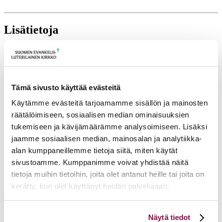
Lisätietoja
mikko.h.lehtovaara@evl.fi
Tulevia tapahtumia
Tämä sivusto käyttää evästeitä
Tuomiokapitulin istunto
19.08.2026
Käytämme evästeitä tarjoamamme sisällön ja mainosten
Ikkunoita kristilliseen spiritualiteettiin: Matkakumppanuuden päivä
räätälöimiseen, sosiaalisen median ominaisuuksien
runojen, taiteen ja luonnon äärellä
25.08.2026
tukemiseen ja kävijämäärämme analysoimiseen. Lisäksi
Toimistoväen verkostotapaaminen
08.09.2026
jaamme sosiaalisen median, mainosalan ja analytiikka-
alan kumppaneillemme tietoja siitä, miten käytät
Takaisin tapahtumiin
sivustoamme. Kumppanimme voivat yhdistää näitä
tietoja muihin tietoihin, joita olet antanut heille tai joita on
kerätty, kun olet käyttänyt heidän palvelujaan.
Voit muuttaa evästeasetuksiesi hyväksyntää sivuston
Näytä tiedot
alalaidassa olevasta
Evästeasetukset
linkistä.