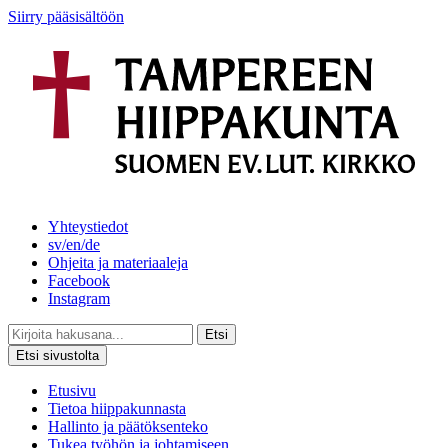
Siirry pääsisältöön
Yhteystiedot
sv/en/de
Ohjeita ja materiaaleja
Facebook
Instagram
Etsi
Etsi sivustolta
Etusivu
Tietoa hiippakunnasta
Hallinto ja päätöksenteko
Tukea työhön ja johtamiseen