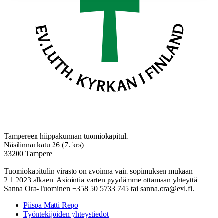
Tampereen hiippakunnan tuomiokapituli
Näsilinnankatu 26 (7. krs)
33200 Tampere
Tuomiokapitulin virasto on avoinna vain sopimuksen mukaan
2.1.2023 alkaen. Asiointia varten pyydämme ottamaan yhteyttä
Sanna Ora-Tuominen +358 50 5733 745 tai sanna.ora@evl.fi.
Piispa Matti Repo
Työntekijöiden yhteystiedot