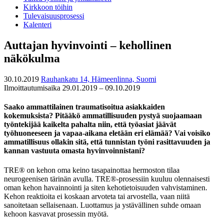
Kirkkoon töihin
Tulevaisuusprosessi
Kalenteri
Auttajan hyvinvointi – kehollinen
näkökulma
30.10.2019
Rauhankatu 14, Hämeenlinna, Suomi
Ilmoittautumisaika 29.01.2019 – 09.10.2019
Saako ammattilainen traumatisoitua asiakkaiden
kokemuksista? Pitääkö ammatillisuuden pystyä suojaamaan
työntekijää kaikelta pahalta niin, että työasiat jäävät
työhuoneeseen ja vapaa-aikana eletään eri elämää? Vai voisiko
ammatillisuus ollakin sitä, että tunnistan työni rasittavuuden ja
kannan vastuuta omasta hyvinvoinnistani?
TRE® on kehon oma keino tasapainottaa hermoston tilaa
neurogeenisen tärinän avulla. TRE®-prosessiin kuuluu olennaisesti
oman kehon havainnointi ja siten kehotietoisuuden vahvistaminen.
Kehon reaktioita ei koskaan arvoteta tai arvostella, vaan niitä
sanoitetaan sellaisenaan. Luottamus ja ystävällinen suhde omaan
kehoon kasvavat prosessin myötä.