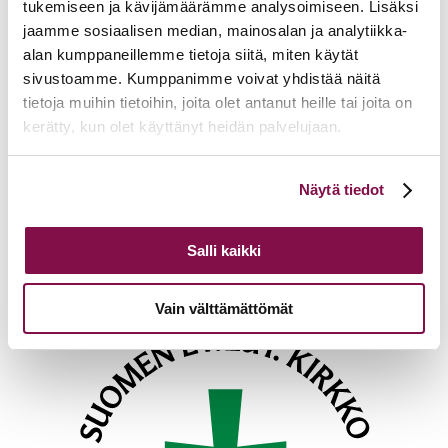
Lisätietoja
tukemiseen ja kävijämäärämme analysoimiseen. Lisäksi
jaamme sosiaalisen median, mainosalan ja analytiikka-
airi.raitaranta@evl.fi
alan kumppaneillemme tietoja siitä, miten käytät
sivustoamme. Kumppanimme voivat yhdistää näitä
Tulevia tapahtumia
tietoja muihin tietoihin, joita olet antanut heille tai joita on
kerätty, kun olet käyttänyt heidän palvelujaan.
Tuomiokapitulin istunto
19.08.2026
Ikkunoita kristilliseen spiritualiteettiin: Matkakumppanuuden päivä
Voit muuttaa evästeasetuksiesi hyväksyntää sivuston
Näytä tiedot
runojen, taiteen ja luonnon äärellä
25.08.2026
alalaidassa olevasta
Evästeasetukset
linkistä.
Toimistoväen verkostotapaaminen
08.09.2026
Salli kaikki
Takaisin tapahtumiin
Vain välttämättömät