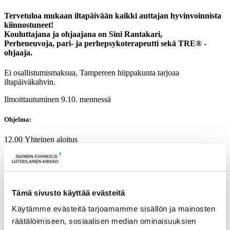
Tervetuloa mukaan iltapäivään kaikki auttajan hyvinvoinnista
kiinnostuneet!
Kouluttajana ja ohjaajana on Sini Rantakari,
Perheneuvoja, pari- ja perhepsykoterapeutti sekä TRE® -
ohjaaja.
Ei osallistumismaksua, Tampereen hiippakunta tarjoaa
iltapäiväkahvin.
Ilmoittautuminen 9.10. mennessä
Ohjelma:
12.00 Yhteinen aloitus
12.15-14
Hermoston vireystilat ja niiden säätely
Sijaistraumatisoitumisen kehollisuus
TRE® hyvinvoinnin tukena
14 Kahvi
Tämä sivusto käyttää evästeitä
14.30 Hyvinvointikanavat: TRE®-harjoitus tai ohjattu kävely
15.30 Yhteinen lopetus
Käytämme evästeitä tarjoamamme sisällön ja mainosten
räätälöimiseen, sosiaalisen median ominaisuuksien