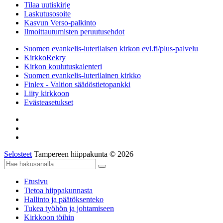
Tilaa uutiskirje
Laskutusosoite
Kasvun Verso-palkinto
Ilmoittautumisten peruutusehdot
Suomen evankelis-luterilaisen kirkon evl.fi/plus-palvelu
KirkkoRekry
Kirkon koulutuskalenteri
Suomen evankelis-luterilainen kirkko
Finlex - Valtion säädöstietopankki
Liity kirkkoon
Evästeasetukset
Selosteet
Tampereen hiippakunta © 2026
Etusivu
Tietoa hiippakunnasta
Hallinto ja päätöksenteko
Tukea työhön ja johtamiseen
Kirkkoon töihin