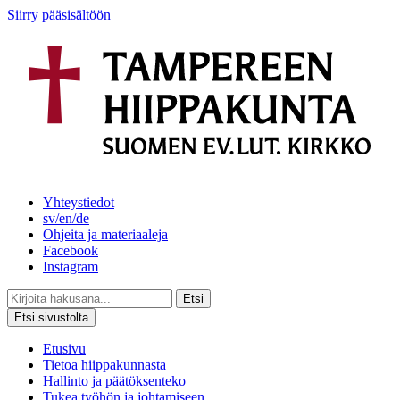
Siirry pääsisältöön
Yhteystiedot
sv/en/de
Ohjeita ja materiaaleja
Facebook
Instagram
Etsi
Etsi sivustolta
Etusivu
Tietoa hiippakunnasta
Hallinto ja päätöksenteko
Tukea työhön ja johtamiseen