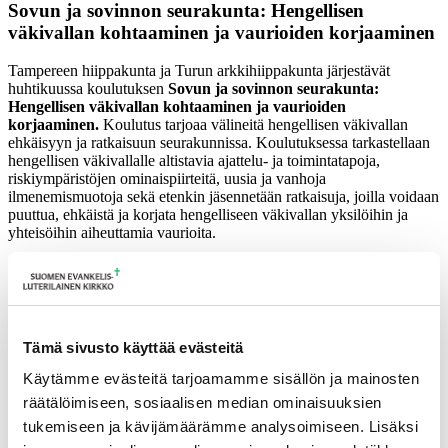
Sovun ja sovinnon seurakunta: Hengellisen
väkivallan kohtaaminen ja vaurioiden korjaaminen
Tampereen hiippakunta ja Turun arkkihiippakunta järjestävät
huhtikuussa koulutuksen
Sovun ja sovinnon seurakunta:
Hengellisen väkivallan kohtaaminen ja vaurioiden
korjaaminen.
Koulutus tarjoaa välineitä hengellisen väkivallan
ehkäisyyn ja ratkaisuun seurakunnissa. Koulutuksessa tarkastellaan
hengellisen väkivallalle altistavia ajattelu- ja toimintatapoja,
riskiympäristöjen ominaispiirteitä, uusia ja vanhoja
ilmenemismuotoja sekä etenkin jäsennetään ratkaisuja, joilla voidaan
puuttua, ehkäistä ja korjata hengelliseen väkivallan yksilöihin ja
yhteisöihin aiheuttamia vaurioita.
Koulutus perustuu Kirkkohallituksessa toteutettuun
Hengellisen
väkivallan sovittelu
-projektiin, sen yhteydessä koottuihin
materiaaleihin ja kehittämistyöhön sekä aiempiin tutkimuksiin.
Kouluttajina toimivat YTT, TM
Johanna Hurtig
,
Tämä sivusto käyttää evästeitä
seurakuntapastori, Hollolan seurakunta ja YTT, politiikan tutkija,
yliopistonlehtori, dosentti
Aini Linjakumpu
(Lapin yliopisto).
Käytämme evästeitä tarjoamamme sisällön ja mainosten
räätälöimiseen, sosiaalisen median ominaisuuksien
Maksuton koulutus toteutetaan webinaarina Teamsissa
20.4.2021
klo 9.00 – 12.00.
tukemiseen ja kävijämäärämme analysoimiseen. Lisäksi