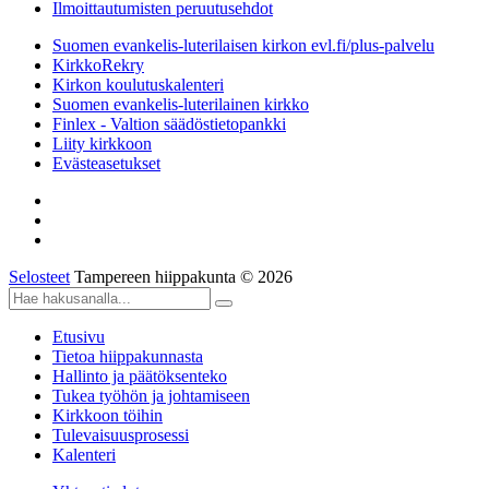
Ilmoittautumisten peruutusehdot
Suomen evankelis-luterilaisen kirkon evl.fi/plus-palvelu
KirkkoRekry
Kirkon koulutuskalenteri
Suomen evankelis-luterilainen kirkko
Finlex - Valtion säädöstietopankki
Liity kirkkoon
Evästeasetukset
Selosteet
Tampereen hiippakunta © 2026
Etusivu
Tietoa hiippakunnasta
Hallinto ja päätöksenteko
Tukea työhön ja johtamiseen
Kirkkoon töihin
Tulevaisuusprosessi
Kalenteri