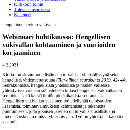
Kirkkoon töihin
Tulevaisuusprosessi
Kalenteri
hengellinen
sovinto
väkivalta
Webinaari huhtikuussa: Hengellisen
väkivallan kohtaaminen ja vaurioiden
korjaaminen
4.2.2021
Kirkko on sitoutunut edistämään turvallista yhteisöllisyyttä sekä
hengellistä yhdenvertaisuutta (
Turvallinen seurakunta 2019, 42- 44
).
Seurakunnissa, hengellisissä yhteisöissä ja näiden välisessä
yhteistyössä voidaan silti edelleen kokea hengellistä väkivaltaa tai
sen uhkaa sekä kärsiä ilmiön pitkäaikaisista seurauksista.
Hengellisen väkivallan vastainen työ edellyttää tietoisuuden
lisäämistä, toimintavalmiuksien kehittämistä ja rakenteita
puuttumiseen, jotta jokaisen jäsenen on turvallista osallistua ja
ilmentää uskoaan omissa yhteisöissään. Työ on yhteistä ja kaikkien
vastuulla.