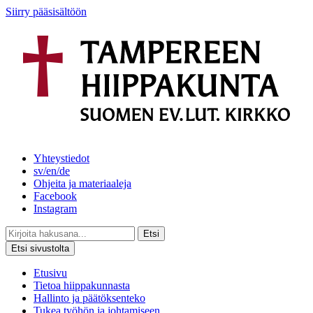
Siirry pääsisältöön
Yhteystiedot
sv/en/de
Ohjeita ja materiaaleja
Facebook
Instagram
Etsi
Etsi sivustolta
Etusivu
Tietoa hiippakunnasta
Hallinto ja päätöksenteko
Tukea työhön ja johtamiseen