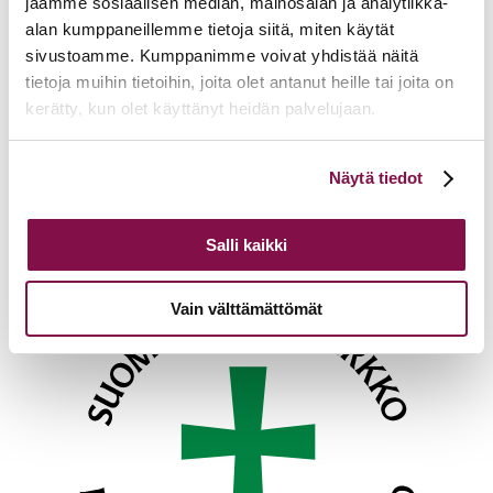
jaamme sosiaalisen median, mainosalan ja analytiikka-
Lisätietoja ja ilmoittautuminen
alan kumppaneillemme tietoja siitä, miten käytät
täältä
sivustoamme. Kumppanimme voivat yhdistää näitä
tietoja muihin tietoihin, joita olet antanut heille tai joita on
Ajankohtaista
kerätty, kun olet käyttänyt heidän palvelujaan.
17.06.2026
Pelastetaan Namibian alkukirkko – yhdessä! –
Voit muuttaa evästeasetuksiesi hyväksyntää sivuston
Namibian kirkon varainkeruukampanja
Näytä tiedot
15.06.2026
Hiippakunnan toimintakalenteri syksy 2026
alalaidassa olevasta
Evästeasetukset
linkistä.
11.06.2026
Tuomiokapitulin päätöksiä 10.6.2026
Lisää ajankohtaista
Salli kaikki
Vain välttämättömät