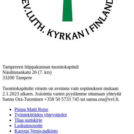
Tampereen hiippakunnan tuomiokapituli
Näsilinnankatu 26 (7. krs)
33200 Tampere
Tuomiokapitulin virasto on avoinna vain sopimuksen mukaan
2.1.2023 alkaen. Asiointia varten pyydämme ottamaan yhteyttä
Sanna Ora-Tuominen +358 50 5733 745 tai sanna.ora@evl.fi.
Piispa Matti Repo
Työntekijöiden yhteystiedot
Tilaa uutiskirje
Laskutusosoite
Kasvun Verso-palkinto