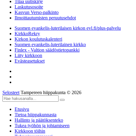
Tilaa uutiskirje
Laskutusosoite
Kasvun Verso-palkinto
Ilmoittautumisten peruutusehdot
Suomen evankelis-luterilaisen kirkon evl.fi/plus-palvelu
KirkkoRekry
Kirkon koulutuskalenteri
Suomen evankelis-luterilainen kirkko
Finlex - Valtion säädöstietopankki
Liity kirkkoon
Evästeasetukset
Selosteet
Tampereen hiippakunta © 2026
Etusivu
Tietoa hiippakunnasta
Hallinto ja päätöksenteko
Tukea työhön ja johtamiseen
Kirkkoon töihin