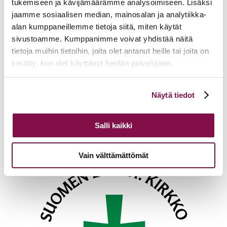
tukemiseen ja kävijämäärämme analysoimiseen. Lisäksi
jaamme sosiaalisen median, mainosalan ja analytiikka-
alan kumppaneillemme tietoja siitä, miten käytät
sivustoamme. Kumppanimme voivat yhdistää näitä
Tulevia tapahtumia
tietoja muihin tietoihin, joita olet antanut heille tai joita on
kerätty, kun olet käyttänyt heidän palvelujaan.
Tuomiokapitulin istunto
19.08.2026
Ikkunoita kristilliseen spiritualiteettiin: Matkakumppanuuden päivä
Voit muuttaa evästeasetuksiesi hyväksyntää sivuston
runojen, taiteen ja luonnon äärellä
25.08.2026
Näytä tiedot
alalaidassa olevasta
Evästeasetukset
linkistä.
Toimistoväen verkostotapaaminen
08.09.2026
Salli kaikki
Takaisin tapahtumiin
Vain välttämättömät