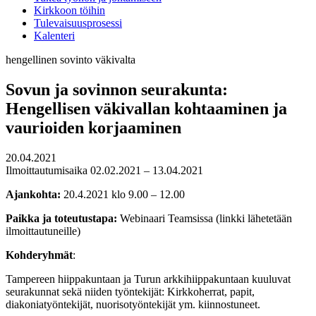
Kirkkoon töihin
Tulevaisuusprosessi
Kalenteri
hengellinen
sovinto
väkivalta
Sovun ja sovinnon seurakunta:
Hengellisen väkivallan kohtaaminen ja
vaurioiden korjaaminen
20.04.2021
Ilmoittautumisaika 02.02.2021 – 13.04.2021
Ajankohta:
20.4.2021 klo 9.00 – 12.00
Paikka ja toteutustapa:
Webinaari Teamsissa (linkki lähetetään
ilmoittautuneille)
Kohderyhmät
:
Tampereen hiippakuntaan ja Turun arkkihiippakuntaan kuuluvat
seurakunnat sekä niiden työntekijät: Kirkkoherrat, papit,
diakoniatyöntekijät, nuorisotyöntekijät ym. kiinnostuneet.