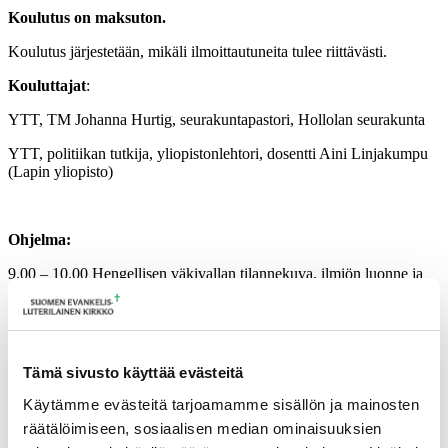
Koulutus on maksuton.
Koulutus järjestetään, mikäli ilmoittautuneita tulee riittävästi.
Kouluttajat
:
YTT, TM Johanna Hurtig, seurakuntapastori, Hollolan seurakunta
YTT, politiikan tutkija, yliopistonlehtori, dosentti Aini Linjakumpu
(Lapin yliopisto)
Ohjelma:
9.00 – 10.00 Hengellisen väkivallan tilannekuva, ilmiön luonne ja
riskiympäristöjen tunnistaminen
10.00 – 10.30 Johdatus hengellisen väkivallan ratkaisuihin
10.30-10.45 Tauko
Tämä sivusto käyttää evästeitä
10.45 – 12.00 Kohti hengellisen väkivallan ratkaisuja
Käytämme evästeitä tarjoamamme sisällön ja mainosten
räätälöimiseen, sosiaalisen median ominaisuuksien