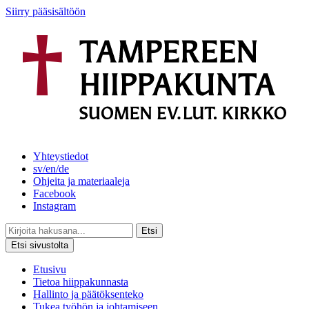
Siirry pääsisältöön
Yhteystiedot
sv/en/de
Ohjeita ja materiaaleja
Facebook
Instagram
Etsi
Etsi sivustolta
Etusivu
Tietoa hiippakunnasta
Hallinto ja päätöksenteko
Tukea työhön ja johtamiseen