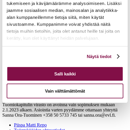
tukemiseen ja kävijämäärämme analysoimiseen. Lisäksi
jaamme sosiaalisen median, mainosalan ja analytiikka-
alan kumppaneillemme tietoja siitä, miten käytät
sivustoamme. Kumppanimme voivat yhdistää näitä
tietoja muihin tietoihin, joita olet antanut heille tai joita on
kerätty, kun olet käyttänyt heidän palvelujaan.
Voit muuttaa evästeasetuksiesi hyväksyntää sivuston
Näytä tiedot
alalaidassa olevasta
Evästeasetukset
linkistä.
Salli kaikki
Tampereen hiippakunnan tuomiokapituli
Näsilinnankatu 26 (7. krs)
Vain välttämättömät
33200 Tampere
Tuomiokapitulin virasto on avoinna vain sopimuksen mukaan
2.1.2023 alkaen. Asiointia varten pyydämme ottamaan yhteyttä
Sanna Ora-Tuominen +358 50 5733 745 tai sanna.ora@evl.fi.
Piispa Matti Repo