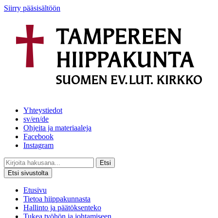
Siirry pääsisältöön
Yhteystiedot
sv/en/de
Ohjeita ja materiaaleja
Facebook
Instagram
Etsi
Etsi sivustolta
Etusivu
Tietoa hiippakunnasta
Hallinto ja päätöksenteko
Tukea työhön ja johtamiseen