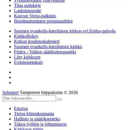
Työntekijöiden yhteystiedot
Tilaa uutiskirje
Laskutusosoite
Kasvun Verso-palkinto
Ilmoittautumisten peruutusehdot
Suomen evankelis-luterilaisen kirkon evl.fi/plus-palvelu
KirkkoRekry
Kirkon koulutuskalenteri
Suomen evankelis-luterilainen kirkko
Finlex - Valtion säädöstietopankki
Liity kirkkoon
Evästeasetukset
Selosteet
Tampereen hiippakunta © 2026
Etusivu
Tietoa hiippakunnasta
Hallinto ja päätöksenteko
Tukea työhön ja johtamiseen
Kirkkoon töihin