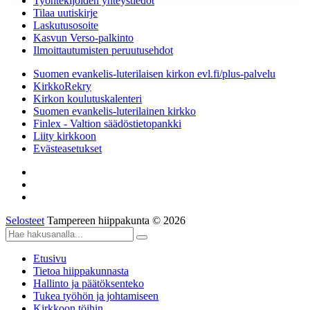
Työntekijöiden yhteystiedot
Tilaa uutiskirje
Laskutusosoite
Kasvun Verso-palkinto
Ilmoittautumisten peruutusehdot
Suomen evankelis-luterilaisen kirkon evl.fi/plus-palvelu
KirkkoRekry
Kirkon koulutuskalenteri
Suomen evankelis-luterilainen kirkko
Finlex - Valtion säädöstietopankki
Liity kirkkoon
Evästeasetukset
Selosteet
Tampereen hiippakunta © 2026
Etusivu
Tietoa hiippakunnasta
Hallinto ja päätöksenteko
Tukea työhön ja johtamiseen
Kirkkoon töihin