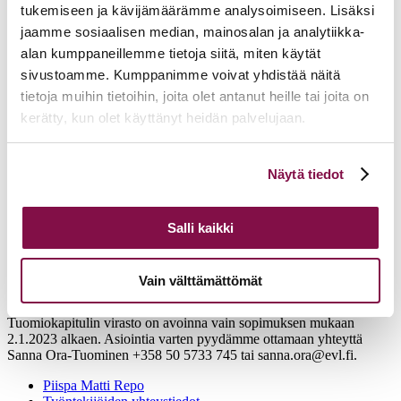
tukemiseen ja kävijämäärämme analysoimiseen. Lisäksi
jaamme sosiaalisen median, mainosalan ja analytiikka-
alan kumppaneillemme tietoja siitä, miten käytät
sivustoamme. Kumppanimme voivat yhdistää näitä
tietoja muihin tietoihin, joita olet antanut heille tai joita on
kerätty, kun olet käyttänyt heidän palvelujaan.
Voit muuttaa evästeasetuksiesi hyväksyntää sivuston
Näytä tiedot
alalaidassa olevasta
Evästeasetukset
linkistä.
Salli kaikki
Tampereen hiippakunnan tuomiokapituli
Näsilinnankatu 26 (7. krs)
Vain välttämättömät
33200 Tampere
Tuomiokapitulin virasto on avoinna vain sopimuksen mukaan
2.1.2023 alkaen. Asiointia varten pyydämme ottamaan yhteyttä
Sanna Ora-Tuominen +358 50 5733 745 tai sanna.ora@evl.fi.
Piispa Matti Repo