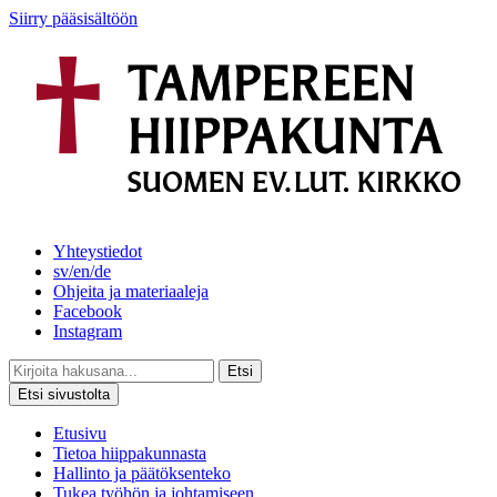
Siirry pääsisältöön
Yhteystiedot
sv/en/de
Ohjeita ja materiaaleja
Facebook
Instagram
Etsi
Etsi sivustolta
Etusivu
Tietoa hiippakunnasta
Hallinto ja päätöksenteko
Tukea työhön ja johtamiseen