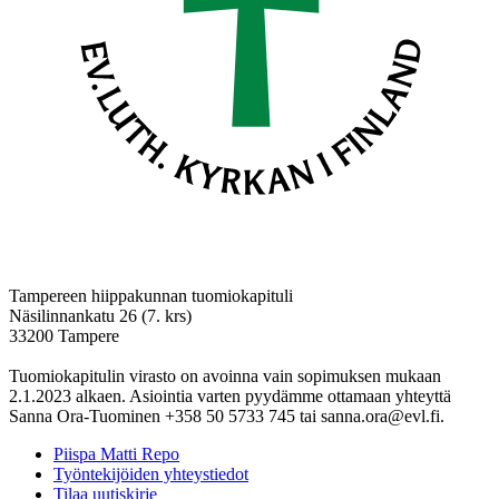
Tampereen hiippakunnan tuomiokapituli
Näsilinnankatu 26 (7. krs)
33200 Tampere
Tuomiokapitulin virasto on avoinna vain sopimuksen mukaan
2.1.2023 alkaen. Asiointia varten pyydämme ottamaan yhteyttä
Sanna Ora-Tuominen +358 50 5733 745 tai sanna.ora@evl.fi.
Piispa Matti Repo
Työntekijöiden yhteystiedot
Tilaa uutiskirje