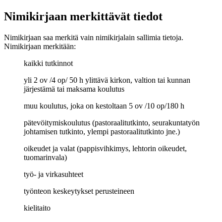
Nimikirjaan merkittävät tiedot
Nimikirjaan saa merkitä vain nimikirjalain sallimia tietoja.
Nimikirjaan merkitään:
kaikki tutkinnot
yli 2 ov /4 op/ 50 h ylittävä kirkon, valtion tai kunnan
järjestämä tai maksama koulutus
muu koulutus, joka on kestoltaan 5 ov /10 op/180 h
pätevöitymiskoulutus (pastoraalitutkinto, seurakuntatyön
johtamisen tutkinto, ylempi pastoraalitutkinto jne.)
oikeudet ja valat (pappisvihkimys, lehtorin oikeudet,
tuomarinvala)
työ- ja virkasuhteet
työnteon keskeytykset perusteineen
kielitaito