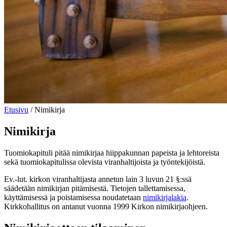
Etusivu
/
Nimikirja
Nimikirja
Tuomiokapituli pitää nimikirjaa hiippakunnan papeista ja lehtoreista
sekä tuomiokapitulissa olevista viranhaltijoista ja työntekijöistä.
Ev.-lut. kirkon viranhaltijasta annetun lain 3 luvun 21 §:ssä
säädetään nimikirjan pitämisestä. Tietojen tallettamisessa,
käyttämisessä ja poistamisessa noudatetaan
nimikirjalakia
.
Kirkkohallitus on antanut vuonna 1999 Kirkon nimikirjaohjeen.