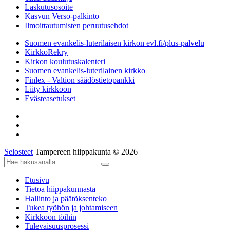
Laskutusosoite
Kasvun Verso-palkinto
Ilmoittautumisten peruutusehdot
Suomen evankelis-luterilaisen kirkon evl.fi/plus-palvelu
KirkkoRekry
Kirkon koulutuskalenteri
Suomen evankelis-luterilainen kirkko
Finlex - Valtion säädöstietopankki
Liity kirkkoon
Evästeasetukset
Selosteet
Tampereen hiippakunta © 2026
Etusivu
Tietoa hiippakunnasta
Hallinto ja päätöksenteko
Tukea työhön ja johtamiseen
Kirkkoon töihin
Tulevaisuusprosessi