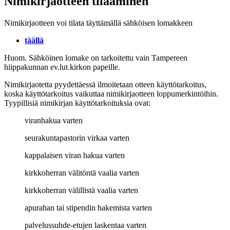
Nimikirjaotteen tilaaminen
Nimikirjaotteen voi tilata täyttämällä sähköisen lomakkeen
täällä
Huom. Sähköinen lomake on tarkoitettu vain Tampereen
hiippakunnan ev.lut.kirkon papeille.
Nimikirjaotetta pyydettäessä ilmoitetaan otteen käyttötarkoitus,
koska käyttötarkoitus vaikuttaa nimikirjaotteen loppumerkintöihin.
Tyypillisiä nimikirjan käyttötarkoituksia ovat:
viranhakua varten
seurakuntapastorin virkaa varten
kappalaisen viran hakua varten
kirkkoherran välitöntä vaalia varten
kirkkoherran välillistä vaalia varten
apurahan tai stipendin hakemista varten
palvelussuhde-etujen laskentaa varten