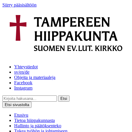
Siirry pääsisältöön
Yhteystiedot
sv/en/de
Ohjeita ja materiaaleja
Facebook
Instagram
Etsi
Etsi sivustolta
Etusivu
Tietoa hiippakunnasta
Hallinto ja päätöksenteko
Tukea työhön ja johtamiseen