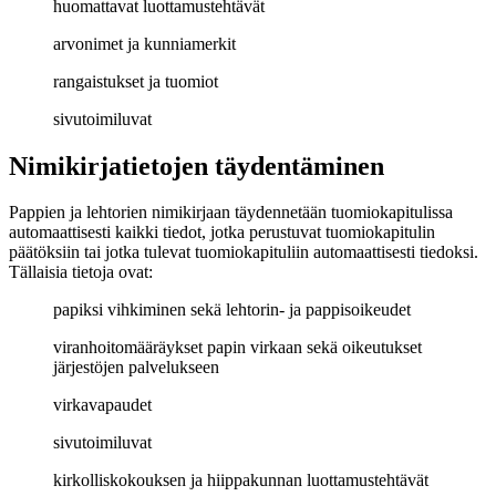
huomattavat luottamustehtävät
arvonimet ja kunniamerkit
rangaistukset ja tuomiot
sivutoimiluvat
Nimikirjatietojen täydentäminen
Pappien ja lehtorien nimikirjaan täydennetään tuomiokapitulissa
automaattisesti kaikki tiedot, jotka perustuvat tuomiokapitulin
päätöksiin tai jotka tulevat tuomiokapituliin automaattisesti tiedoksi.
Tällaisia tietoja ovat:
papiksi vihkiminen sekä lehtorin- ja pappisoikeudet
viranhoitomääräykset papin virkaan sekä oikeutukset
järjestöjen palvelukseen
virkavapaudet
sivutoimiluvat
kirkolliskokouksen ja hiippakunnan luottamustehtävät