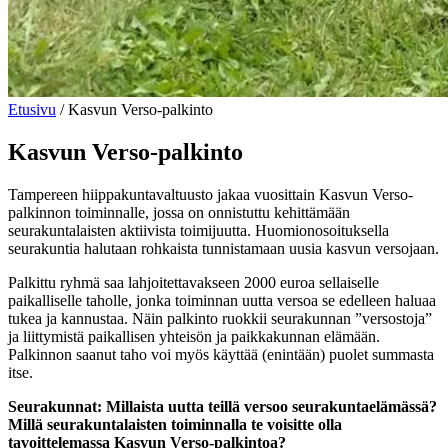
Etusivu
/
Kasvun Verso-palkinto
Kasvun Verso-palkinto
Tampereen hiippakuntavaltuusto jakaa vuosittain Kasvun Verso-
palkinnon toiminnalle, jossa on onnistuttu kehittämään
seurakuntalaisten aktiivista toimijuutta. Huomionosoituksella
seurakuntia halutaan rohkaista tunnistamaan uusia kasvun versojaan.
Palkittu ryhmä saa lahjoitettavakseen 2000 euroa sellaiselle
paikalliselle taholle, jonka toiminnan uutta versoa se edelleen haluaa
tukea ja kannustaa. Näin palkinto ruokkii seurakunnan ”versostoja”
ja liittymistä paikallisen yhteisön ja paikkakunnan elämään.
Palkinnon saanut taho voi myös käyttää (enintään) puolet summasta
itse.
Seurakunnat: Millaista uutta teillä versoo seurakuntaelämässä?
Millä seurakuntalaisten toiminnalla te voisitte olla
tavoittelemassa Kasvun Verso-palkintoa?