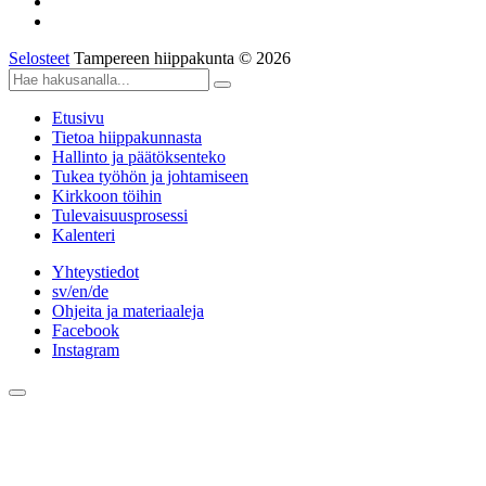
Selosteet
Tampereen hiippakunta © 2026
Etusivu
Tietoa hiippakunnasta
Hallinto ja päätöksenteko
Tukea työhön ja johtamiseen
Kirkkoon töihin
Tulevaisuusprosessi
Kalenteri
Yhteystiedot
sv/en/de
Ohjeita ja materiaaleja
Facebook
Instagram