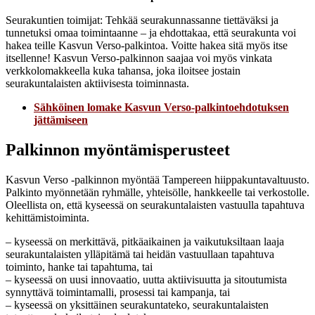
Seurakuntien toimijat: Tehkää seurakunnassanne tiettäväksi ja
tunnetuksi omaa toimintaanne – ja ehdottakaa, että seurakunta voi
hakea teille Kasvun Verso-palkintoa. Voitte hakea sitä myös itse
itsellenne! Kasvun Verso-palkinnon saajaa voi myös vinkata
verkkolomakkeella kuka tahansa, joka iloitsee jostain
seurakuntalaisten aktiivisesta toiminnasta.
Sähköinen lomake Kasvun Verso-palkintoehdotuksen
jättämiseen
Palkinnon myöntämisperusteet
Kasvun Verso -palkinnon myöntää Tampereen hiippakuntavaltuusto.
Palkinto myönnetään ryhmälle, yhteisölle, hankkeelle tai verkostolle.
Oleellista on, että kyseessä on seurakuntalaisten vastuulla tapahtuva
kehittämistoiminta.
– kyseessä on merkittävä, pitkäaikainen ja vaikutuksiltaan laaja
seurakuntalaisten ylläpitämä tai heidän vastuullaan tapahtuva
toiminto, hanke tai tapahtuma, tai
– kyseessä on uusi innovaatio, uutta aktiivisuutta ja sitoutumista
synnyttävä toimintamalli, prosessi tai kampanja, tai
– kyseessä on yksittäinen seurakuntateko, seurakuntalaisten