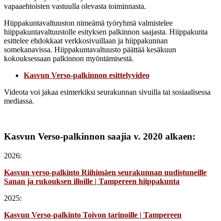
vapaaehtoisten vastuulla olevasta toiminnasta.
Hiippakuntavaltuuston nimeämä työryhmä valmistelee
hiippakuntavaltuustolle esityksen palkinnon saajasta. Hiippakunta
esittelee ehdokkaat verkkosivuillaan ja hiippakunnan
somekanavissa. Hiippakuntavaltuusto päättää kesäkuun
kokouksessaan palkinnon myöntämisestä.
Kasvun Verso-palkinnon esittelyvideo
Videota voi jakaa esimerkiksi seurakunnan sivuilla tai sosiaalisessa
mediassa.
Kasvun Verso-palkinnon saajia v. 2020 alkaen:
2026:
Kasvun verso-palkinto Riihimäen seurakunnan uudistuneille
Sanan ja rukouksen illoille | Tampereen hiippakunta
2025:
Kasvun Verso-palkinto Toivon tarinoille | Tampereen