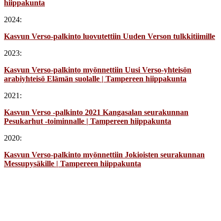
hiippakunta
2024:
Kasvun Verso-palkinto luovutettiin Uuden Verson tulkkitiimille
2023:
Kasvun Verso-palkinto myönnettiin Uusi Verso-yhteisön
arabiyhteisö Elämän suolalle | Tampereen hiippakunta
2021:
Kasvun Verso -palkinto 2021 Kangasalan seurakunnan
Pesukarhut -toiminnalle | Tampereen hiippakunta
2020:
Kasvun Verso-palkinto myönnettiin Jokioisten seurakunnan
Messupysäkille | Tampereen hiippakunta