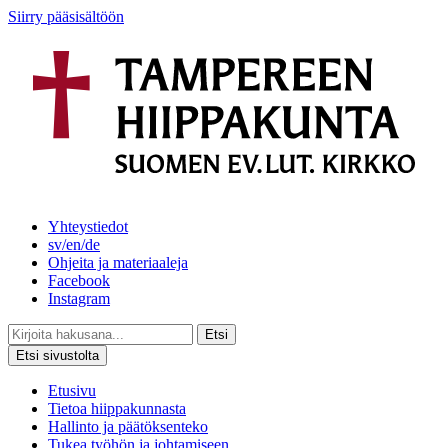
Siirry pääsisältöön
Yhteystiedot
sv/en/de
Ohjeita ja materiaaleja
Facebook
Instagram
Etsi
Etsi sivustolta
Etusivu
Tietoa hiippakunnasta
Hallinto ja päätöksenteko
Tukea työhön ja johtamiseen