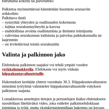
toteuttama kokeilu tai palveluteko
Palkintoa myönnettäessä kiinnitetään huomiota seuraaviin
seikkoihin:
Palkittava ilmiö
– synnyttää yhteyden ja osallisuuden kokemusta
– lujittaa seurakuntayhteyttä ja kasvua
– mahdollistaa avointa osallistumista ja ihmisten toimijuutta
– vahvistaa seurakunnan todistusta ja palvelua paikkakunnalla tai
laajemmin
– on levitettävissä toisiin seurakuntiin
Valinta ja palkinnon jako
Ehdotuksia palkinnon saajaksi voi tehdä ympäri vuoden
verkkolomakkeella
. Ehdokasta voi myös vinkata
hiippakuntavaltuutetuille
.
Hakemukset kerätään yhteen vuosittain 30.3. Hiippakuntavaltuuston
nimeämä työryhmä valmistelee hiippakuntavaltuustolle esityksen
palkinnon saajasta.
Lomakkeessa annettujen tietojen ja perustelujen lisäksi ehdotukseen
suositellaan liitettäväksi video, joka esittelee palkintoehdokkaan
toimintaa ja työtä, mutta yksinkertaisimmillaan hakemus on kuvaus