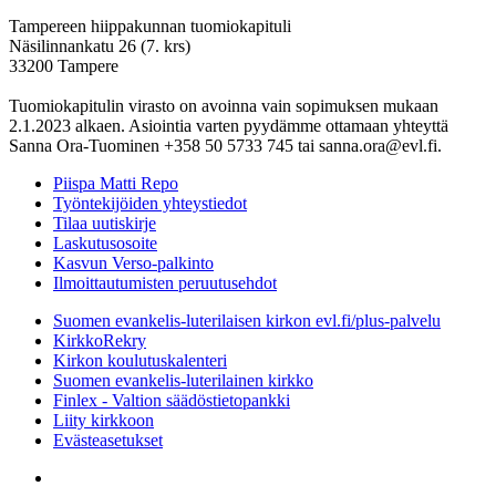
Tampereen hiippakunnan tuomiokapituli
Näsilinnankatu 26 (7. krs)
33200 Tampere
Tuomiokapitulin virasto on avoinna vain sopimuksen mukaan
2.1.2023 alkaen. Asiointia varten pyydämme ottamaan yhteyttä
Sanna Ora-Tuominen +358 50 5733 745 tai sanna.ora@evl.fi.
Piispa Matti Repo
Työntekijöiden yhteystiedot
Tilaa uutiskirje
Laskutusosoite
Kasvun Verso-palkinto
Ilmoittautumisten peruutusehdot
Suomen evankelis-luterilaisen kirkon evl.fi/plus-palvelu
KirkkoRekry
Kirkon koulutuskalenteri
Suomen evankelis-luterilainen kirkko
Finlex - Valtion säädöstietopankki
Liity kirkkoon
Evästeasetukset