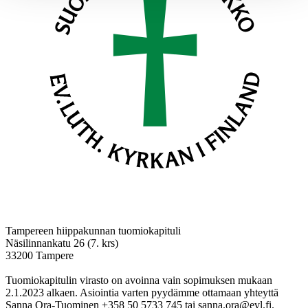
Tampereen hiippakunnan tuomiokapituli
Näsilinnankatu 26 (7. krs)
33200 Tampere
Tuomiokapitulin virasto on avoinna vain sopimuksen mukaan
2.1.2023 alkaen. Asiointia varten pyydämme ottamaan yhteyttä
Sanna Ora-Tuominen +358 50 5733 745 tai sanna.ora@evl.fi.