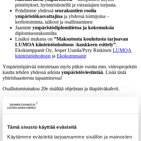
pöntötykset, hyönteishotellit ja vieraslajien torjunta.
Pohdimme yhdessä
seurakuntien roolia
ympäristökasvattajina
ja yhdessä toimijoina –
kerhotoiminta, talkoot ja osallistaminen
Jaamme
ympäristödiplomitietoa ja kokemuksia
diplomiseurakunnilta
Lisäksi mukana on
”Maksutonta koulutusta tarjoavan
LUMOA kiinteistönhoitoon -hankkeen esittely”
,
Ekokumppanit Oy, Jesper Uunila/Pyry Rinkinen
LUMOA
kiinteistönhoitoon
ja
Ekokumppanit
Ympäristöpäivää toteutetaan myös pitkin vuotta mm. videoprojektin
kautta tehden yhdessä arkista
ympäristöviestintää
. Lisää tästä
yhteishaasteesta tapaamisessa!
Osallistumismaksu 20e sisältää ohjelman ja iltapäiväkahvit.
Päivän toteuttaa
Tampereen hiippakunnan ympäristötyöryhmä
T E R V E T U L O A !
Tiina, Heidi, Sari, Paula, Antti, Pertti, Hanna ja Airi
Ilmoittautumisten peruutusehdot
Tämä sivusto käyttää evästeitä
Käytämme evästeitä tarjoamamme sisällön ja mainosten