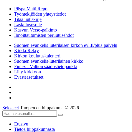
Piispa Matti Repo
Työntekijöiden yhteystiedot
Tilaa uutiskirje
Laskutusosoite
Kasvun Verso-palkinto
Ilmoittautumisten peruutusehdot
Suomen evankelis-luterilaisen kirkon evl.fi/plus-palvelu
KirkkoRekry
Kirkon koulutuskalenteri
Suomen evankelis-luterilainen kirkko
Finlex - Valtion säädöstietopankki
Liity kirkkoon
Evästeasetukset
Selosteet
Tampereen hiippakunta © 2026
Etusivu
Tietoa hiippakunnasta