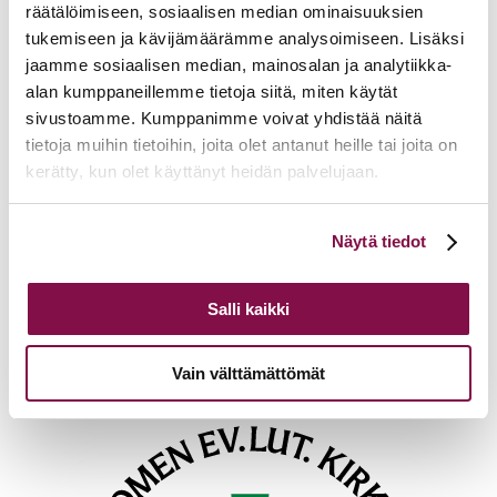
räätälöimiseen, sosiaalisen median ominaisuuksien
tukemiseen ja kävijämäärämme analysoimiseen. Lisäksi
jaamme sosiaalisen median, mainosalan ja analytiikka-
Lisätietoja
alan kumppaneillemme tietoja siitä, miten käytät
sivustoamme. Kumppanimme voivat yhdistää näitä
airi.raitaranta@evl.fi
tietoja muihin tietoihin, joita olet antanut heille tai joita on
Tulevia tapahtumia
kerätty, kun olet käyttänyt heidän palvelujaan.
Tuomiokapitulin istunto
19.08.2026
Voit muuttaa evästeasetuksiesi hyväksyntää sivuston
Näytä tiedot
alalaidassa olevasta
Evästeasetukset
linkistä.
Ikkunoita kristilliseen spiritualiteettiin: Matkakumppanuuden päivä
runojen, taiteen ja luonnon äärellä
25.08.2026
Salli kaikki
Toimistoväen verkostotapaaminen
08.09.2026
Takaisin tapahtumiin
Vain välttämättömät