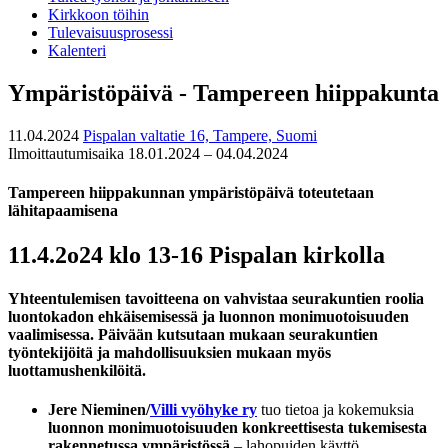
Kirkkoon töihin
Tulevaisuusprosessi
Kalenteri
Ympäristöpäivä - Tampereen hiippakunta
11.04.2024
Pispalan valtatie 16, Tampere, Suomi
Ilmoittautumisaika 18.01.2024 – 04.04.2024
Tampereen hiippakunnan ympäristöpäivä toteutetaan
lähitapaamisena
11.4.2o24 klo 13-16 Pispalan kirkolla
Yhteentulemisen tavoitteena on vahvistaa s
eurakuntien roolia
luontokadon ehkäisemisessä ja luonnon monimuotoisuuden
vaalimisessa. Päivään kutsutaan mukaan seurakuntien
työntekijöitä ja mahdollisuuksien mukaan myös
luottamushenkilöitä.
Jere Nieminen/
Villi vyöhyke ry
tuo tietoa ja kokemuksia
luonnon monimuotoisuuden konkreettisesta tukemisesta
rakennetussa ympäristössä
– lahopuiden käyttö,