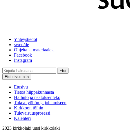
Yhteystiedot
sv/en/de
Ohjeita ja materiaaleja
Facebook
Instagram
Etsi
Etsi sivustolta
Etusivu
Tietoa hiippakunnasta
Hallinto ja päätöksenteko
Tukea työhön ja johtamiseen
Kirkkoon töihin
Tulevaisuusprosessi
Kalenteri
2023
kirkkolaki
uusi kirkkolaki