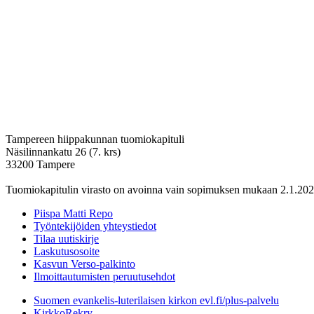
Tampereen hiippakunnan tuomiokapituli
Näsilinnankatu 26 (7. krs)
33200 Tampere
Tuomiokapitulin virasto on avoinna vain sopimuksen mukaan 2.1.202
Piispa Matti Repo
Työntekijöiden yhteystiedot
Tilaa uutiskirje
Laskutusosoite
Kasvun Verso-palkinto
Ilmoittautumisten peruutusehdot
Suomen evankelis-luterilaisen kirkon evl.fi/plus-palvelu
KirkkoRekry