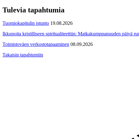
Tulevia tapahtumia
Tuomiokapitulin istunto
19.08.2026
Ikkunoita kristilliseen spiritualiteettiin: Matkakumppanuuden päivä run
Toimistoväen verkostotapaaminen
08.09.2026
Takaisin tapahtumiin