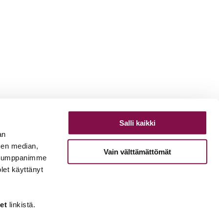
Salli kaikki
an
sen median,
Vain välttämättömät
. Kumppanimme
olet käyttänyt
et
linkistä.