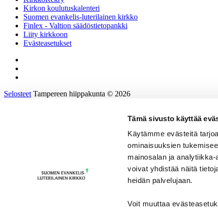
Kirkon koulutuskalenteri
Suomen evankelis-luterilainen kirkko
Finlex - Valtion säädöstietopankki
Liity kirkkoon
Evästeasetukset
Selosteet
Tampereen hiippakunta © 2026
Tämä sivusto käyttää eväs
Etusivu
Tietoa hiippakunnasta
Käytämme evästeitä tarjoa
Hallinto ja päätöksenteko
ominaisuuksien tukemisee
Tukea työhön ja johtamiseen
Kirkkoon töihin
mainosalan ja analytiikka
Tulevaisuusprosessi
voivat yhdistää näitä tietoja
Kalenteri
heidän palvelujaan.
Yhteystiedot
sv/en/de
Voit muuttaa evästeasetuk
Ohjeita ja materiaaleja
Facebook